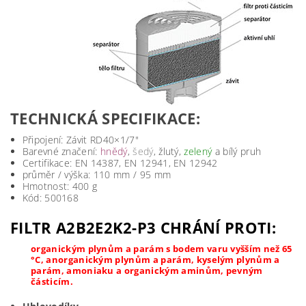
TECHNICKÁ SPECIFIKACE:
Připojení: Závit RD40×1/7"
Barevné značení:
hnědý
,
šedý
, žlutý,
zelený
a bílý pruh
Certifikace: EN 14387, EN 12941, EN 12942
průměr / výška: 110 mm / 95 mm
Hmotnost: 400 g
Kód: 500168
FILTR A2B2E2K2-P3 CHRÁNÍ PROTI:
organickým plynům a parám s bodem varu vyšším než 65
°C, anorganickým plynům a parám, kyselým plynům a
parám, amoniaku a organickým aminům, pevným
částicím.