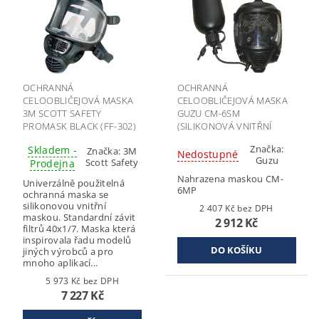
OCHRANNÁ
OCHRANNÁ
CELOOBLIČEJOVÁ MASKA
CELOOBLIČEJOVÁ MASKA
3M SCOTT SAFETY
GUZU CM-6SM
PROMASK BLACK (FF-302)
(SILIKONOVÁ VNITŘNÍ
POLOMASKA, SE
Značka:
Skladem -
Značka:
3M
SYSTÉMEM PITÍ)
Nedostupné
Guzu
Scott Safety
Prodejna
Nahrazena maskou CM-
Univerzálně použitelná
6MP
ochranná maska se
silikonovou vnitřní
2 407 Kč bez DPH
maskou. Standardní závit
2 912 Kč
filtrů 40x1/7. Maska která
inspirovala řadu modelů
jiných výrobců a pro
mnoho aplikací...
5 973 Kč bez DPH
7 227 Kč