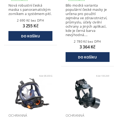
Nová robustní česká
Bílo modrá varianta
maska s panoramatickým
populární české masky je
zorníkem a systémem pití.
určena pro použití
zejména ve zdravotnictví,
2 690 Kč bez DPH
průmyslu, účely civilní
3 255 Kč
ochrany a jiných aplikací,
kde je černá barva
nevýhodná....
2 780 Kč bez DPH
3 364 Kč
Kód:
SR200G
Kód:
100269
OCHRANNÁ
OCHRANNÁ