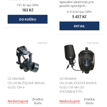
Speciální vlastnosti pro
151 Kč bez DPH
použití optických...
183 Kč
4 510 Kč bez DPH
5 457 Kč
DETAIL
Kód:
CM-6
Kód:
100654
OCHRANNÁ
OCHRANNÁ
CELOOBLIČEJOVÁ MASKA
CELOOBLIČEJOVÁ MASKA
GUZU CM-6
GUZU CM-6M (SE
SYSTÉMEM PITÍ)
Značka:
Značka:
Nedostupné
Nedostupné
Guzu
Guzu