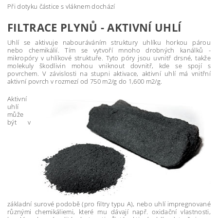
Při dotyku částice s vláknem dochází
FILTRACE PLYNŮ - AKTIVNÍ UHLÍ
Uhlí se aktivuje nabouráváním struktury uhlíku horkou párou
nebo chemikálií. Tím se vytvoří mnoho drobných kanálků -
mikropóry v uhlíkové struktuře. Tyto póry jsou uvnitř drsné, takže
molekuly škodlivin mohou vniknout dovnitř, kde se spojí s
povrchem. V závislosti na stupni aktivace, aktivní uhlí má vnitřní
aktivní povrch v rozmezí od 750 m2/g do 1,600 m2/g.
Aktivní
uhlí
může
být v
základní surové podobě (pro filtry typu A), nebo uhlí impregnované
různými chemikáliemi, které mu dávají např. oxidační vlastnosti,