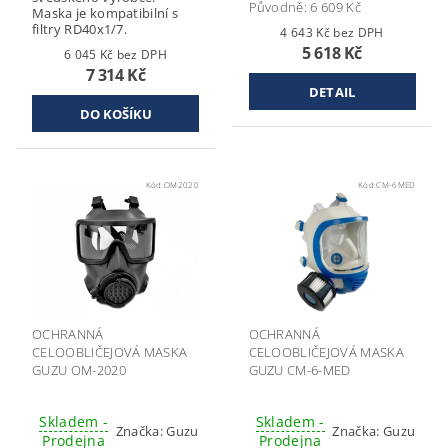
Původně:
6 609 Kč
Maska je kompatibilní s
filtry RD40x1/7.
4 643 Kč bez DPH
5 618 Kč
6 045 Kč bez DPH
7 314 Kč
DETAIL
Kód:
OM2020
Kód:
CM-6MED
OCHRANNÁ
OCHRANNÁ
CELOOBLIČEJOVÁ MASKA
CELOOBLIČEJOVÁ MASKA
GUZU OM-2020
GUZU CM-6-MED
Skladem -
Skladem -
Značka:
Guzu
Značka:
Guzu
Prodejna
Prodejna