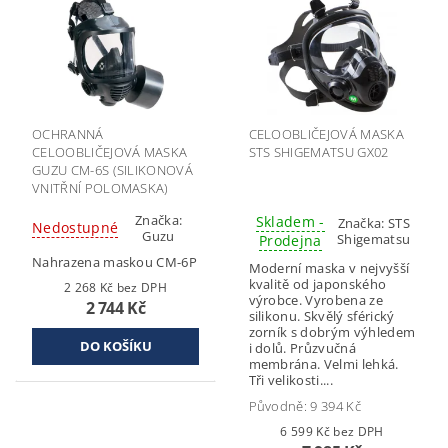
OCHRANNÁ
CELOOBLIČEJOVÁ MASKA
CELOOBLIČEJOVÁ MASKA
STS SHIGEMATSU GX02
GUZU CM-6S (SILIKONOVÁ
VNITŘNÍ POLOMASKA)
Značka:
Skladem -
Značka:
STS
Nedostupné
Guzu
Shigematsu
Prodejna
Nahrazena maskou CM-6P
Moderní maska v nejvyšší
kvalitě od japonského
2 268 Kč bez DPH
výrobce. Vyrobena ze
2 744 Kč
silikonu. Skvělý sférický
zorník s dobrým výhledem
i dolů. Průzvučná
membrána. Velmi lehká.
Tři velikosti....
Původně:
9 394 Kč
6 599 Kč bez DPH