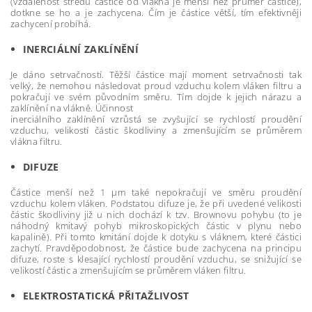
(vzdálenost středu částice od vlákna je menší než průměr částice),
dotkne se ho a je zachycena. Čím je částice větší, tím efektivněji
zachycení probíhá.
INERCIÁLNÍ ZAKLÍNĚNÍ
Je dáno setrvačností. Těžší částice mají moment setrvačnosti tak
velký, že nemohou následovat proud vzduchu kolem vláken filtru a
pokračují ve svém původním směru. Tím dojde k jejich nárazu a
zaklínění na vlákně. Účinnost
inerciálního zaklínění vzrůstá se zvyšující se rychlostí proudění
vzduchu, velikostí částic škodliviny a zmenšujícím se průměrem
vlákna filtru.
DIFUZE
Částice menší než 1 μm také nepokračují ve směru proudění
vzduchu kolem vláken. Podstatou difuze je, že při uvedené velikosti
částic škodliviny již u nich dochází k tzv. Brownovu pohybu (to je
náhodný kmitavý pohyb mikroskopických částic v plynu nebo
kapalině). Při tomto kmitání dojde k dotyku s vláknem, které částici
zachytí. Pravděpodobnost, že částice bude zachycena na principu
difuze, roste s klesající rychlostí proudění vzduchu, se snižující se
velikostí částic a zmenšujícím se průměrem vláken filtru.
ELEKTROSTATICKÁ PŘITAŽLIVOST