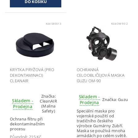
Kód:
580013
Kód:
OM-90-2
KRYTKA PRYŽOVÁ (PRO
OCHRANNÁ
DEKONTAMINACI)
CELOOBLIČEJOVÁ MASKA
CLEANAIR
GUZU OM-90
Značka:
Skladem -
Značka:
Guzu
Skladem -
CleanAIR
Prodejna
(Malina
Prodejna
Safety)
Speciální maska pro
vojenské použití od
Ochrana filtru při
tradičního českého
dekontaminačním
výrobce Gumárny Zubří.
procesu
Maska se používá mnoha
armádách po celém světě.
Původně:
215 Kč