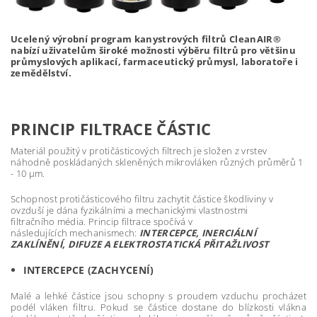
Ucelený výrobní program kanystrových filtrů CleanAIR®
nabízí uživatelům široké možnosti výběru filtrů pro většinu
průmyslových aplikací, farmaceutický průmysl, laboratoře i
zemědělství.
PRINCIP FILTRACE ČÁSTIC
Materiál použitý v protičásticových filtrech je složen z vrstev
náhodně poskládaných skleněných mikrovláken různých průměrů 1
- 10 μm.
Schopnost protičásticového filtru zachytit částice škodliviny v
ovzduší je dána fyzikálními a mechanickými vlastnostmi
filtračního média. Princip filtrace spočívá v
následujících mechanismech:
INTERCEPCE, INERCIÁLNÍ
ZAKLÍNĚNÍ, DIFUZE A ELEKTROSTATICKÁ PŘITAŽLIVOST
INTERCEPCE (ZACHYCENÍ)
Malé a lehké částice jsou schopny s proudem vzduchu procházet
podél vláken filtru. Pokud se částice dostane do blízkosti vlákna