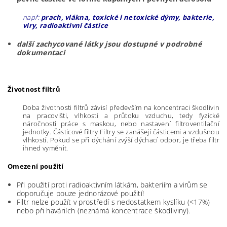
např:
prach, vlákna, toxické i netoxické dýmy, bakterie,
viry, radioaktivní částice
další zachycované látky jsou dostupné v podrobné
dokumentaci
Životnost filtrů
Doba životnosti filtrů závisí především na koncentraci škodlivin
na pracovišti, vlhkosti a průtoku vzduchu, tedy fyzické
náročnosti práce s maskou, nebo nastavení filtroventilační
jednotky. Částicové filtry Filtry se zanášejí částicemi a vzdušnou
vlhkostí. Pokud se při dýchání zvýší dýchací odpor, je třeba filtr
ihned vyměnit.
Omezení použití
Při použití proti radioaktivním látkám, bakteriím a virům se
doporučuje pouze jednorázové použití!
Filtr nelze použít v prostředí s nedostatkem kyslíku (<17%)
nebo při haváriích (neznámá koncentrace škodliviny).