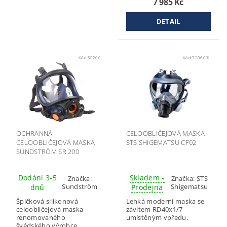
7 985 Kč
DETAIL
Kód:
SR200
Kód:
720600L
OCHRANNÁ
CELOOBLIČEJOVÁ MASKA
CELOOBLIČEJOVÁ MASKA
STS SHIGEMATSU CF02
SUNDSTRÖM SR 200
Dodání 3-5
Skladem -
Značka:
Značka:
STS
Sundström
Shigematsu
dnů
Prodejna
Špičková silikonová
Lehká moderní maska se
celoobličejová maska
závitem RD40x1/7
renomovaného
umístěným vpředu.
švédského výrobce.