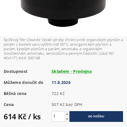
Špičkový filtr CleanAir české výroby chrání proti organickým plynům a
parám s bodem varu vyšším než 65°C, anorganickým plynům a
parám, kyselým plynům a parám, amoniaku a organickým
sloučeninám amoniaku, aerosolům a pevným částicím. (závit RD
40x1/7") Kód: 500168
Dostupnost
Skladem - Prodejna
Můžeme doručit do
11.8.2026
Běžná cena
722 Kč
Cena
507 Kč bez DPH
614 Kč
/ ks