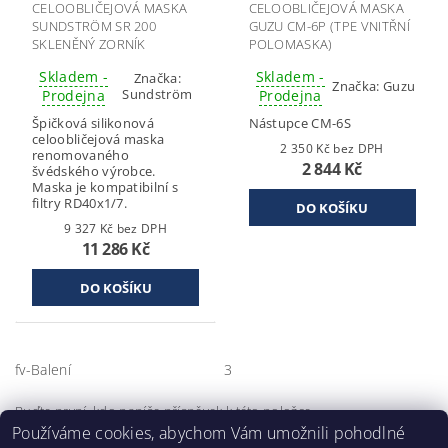
CELOOBLIČEJOVÁ MASKA
CELOOBLIČEJOVÁ MASKA
SUNDSTRÖM SR 200
GUZU CM-6P (TPE VNITŘNÍ
SKLENĚNÝ ZORNÍK
POLOMASKA)
Skladem -
Skladem -
Značka:
Značka:
Guzu
Sundström
Prodejna
Prodejna
Špičková silikonová
Nástupce CM-6S
celoobličejová maska
2 350 Kč bez DPH
renomovaného
2 844 Kč
švédského výrobce.
Maska je kompatibilní s
filtry RD40x1/7.
9 327 Kč bez DPH
11 286 Kč
fv-Balení
3
Buďte první, kdo napíše příspěvek k této položce.
Používáme cookies, abychom Vám umožnili pohodlné