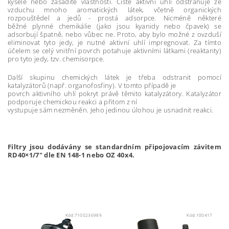
kyselé nebo zásadité vlastnosti. Čisté aktivní uhlí odstraňuje ze
vzduchu mnoho aromatických látek, včetně organických
rozpouštědel a jedů - prostá adsorpce. Nicméně některé
běžné plynné chemikálie (jako jsou kyanidy nebo čpavek) se
adsorbují špatně, nebo vůbec ne. Proto, aby bylo možné z ovzduší
eliminovat tyto jedy, je nutné aktivní uhlí impregnovat. Za tímto
účelem se celý vnitřní povrch potahuje aktivními látkami (reaktanty)
pro tyto jedy, tzv. chemisorpce.
Další skupinu chemických látek je třeba odstranit pomocí
katalyzátorů (např. organofosfiny). V tomto případě je
povrch aktivního uhlí pokryt právě těmito katalyzátory. Katalyzátor
podporuje chemickou reakci a přitom z ní
vystupuje sám nezměněn. Jeho jedinou úlohou je usnadnit reakci.
Filtry jsou dodávány se standardním připojovacím závitem
RD40×1/7" dle EN 148-1 nebo OZ 40x4.
Kód:
7100236989
Kód:
100417