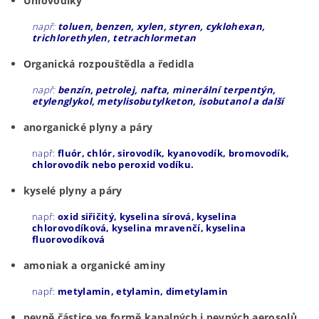
Uhlovodíky
např:
toluen, benzen, xylen, styren, cyklohexan,
trichlorethylen, tetrachlormetan
Organická rozpouštědla a ředidla
např:
benzín, petrolej, nafta, minerální terpentýn,
etylenglykol, metylisobutylketon, isobutanol a další
anorganické plyny a páry
např:
fluór, chlór, sirovodík, kyanovodík, bromovodík,
chlorovodík nebo peroxid vodíku.
kyselé plyny a páry
např:
oxid siřičitý, kyselina sírová, kyselina
chlorovodíková, kyselina mravenčí, kyselina
fluorovodíková
amoniak a organické aminy
např:
metylamin, etylamin, dimetylamin
pevně částice ve formě kapalných i pevných aerosolů