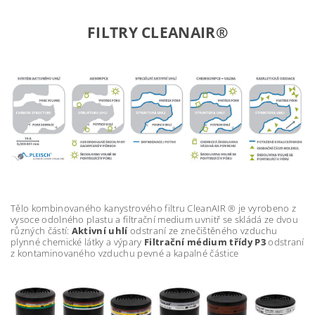
FILTRY CLEANAIR®
Tělo kombinovaného kanystrového filtru CleanAIR ® je vyrobeno z
vysoce odolného plastu a filtrační medium uvnitř se skládá ze dvou
různých částí:
Aktivní uhlí
odstraní ze znečištěného vzduchu
plynné chemické látky a výpary
Filtrační médium třídy P3
odstraní
z kontaminovaného vzduchu pevné a kapalné částice