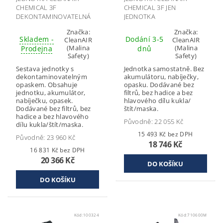
CHEMICAL 3F
CHEMICAL 3F JEN
DEKONTAMINOVATELNÁ
JEDNOTKA
Značka:
Značka:
Skladem -
Dodání 3-5
CleanAIR
CleanAIR
(Malina
(Malina
Prodejna
dnů
Safety)
Safety)
Sestava jednotky s
Jednotka samostatně. Bez
dekontaminovatelným
akumulátoru, nabíječky,
opaskem. Obsahuje
opasku. Dodávané bez
jednotku, akumulátor,
filtrů, bez hadice a bez
nabíječku, opasek.
hlavového dílu kukla/
Dodávané bez filtrů, bez
štít/maska.
hadice a bez hlavového
Původně:
22 055 Kč
dílu kukla/štít/maska.
15 493 Kč bez DPH
Původně:
23 960 Kč
18 746 Kč
16 831 Kč bez DPH
20 366 Kč
Kód:
100324
Kód:
710600M