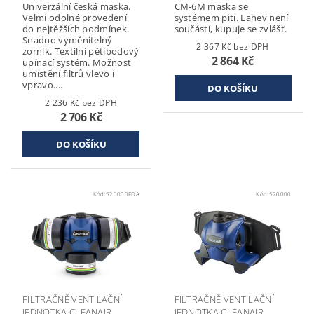
Univerzální česká maska.
CM-6M maska se
Velmi odolné provedení
systémem pití. Lahev není
do nejtěžších podmínek.
součástí, kupuje se zvlášť.
Snadno vyměnitelný
2 367 Kč bez DPH
zorník. Textilní pětibodový
2 864 Kč
upínací systém. Možnost
umístění filtrů vlevo i
vpravo....
2 236 Kč bez DPH
2 706 Kč
Kód:
520000FDA
Kód:
520000
FILTRAČNĚ VENTILAČNÍ
FILTRAČNĚ VENTILAČNÍ
JEDNOTKA CLEANAIR
JEDNOTKA CLEANAIR