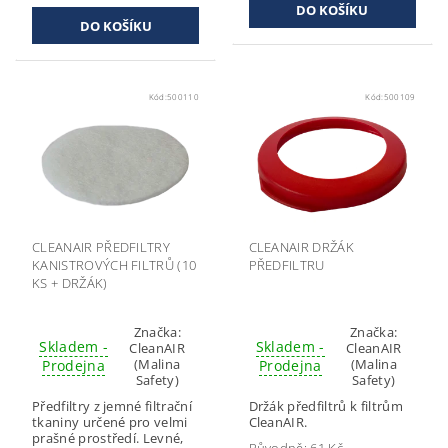
Kód:
500110
Kód:
500109
CLEANAIR PŘEDFILTRY
CLEANAIR DRŽÁK
KANISTROVÝCH FILTRŮ (10
PŘEDFILTRU
KS + DRŽÁK)
Značka:
Značka:
Skladem -
Skladem -
CleanAIR
CleanAIR
(Malina
(Malina
Prodejna
Prodejna
Safety)
Safety)
Předfiltry z jemné filtrační
Držák předfiltrů k filtrům
tkaniny určené pro velmi
CleanAIR.
prašné prostředí. Levné,