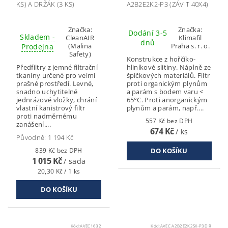
KS) A DRŽÁK (3 KS)
A2B2E2K2-P3 (ZÁVIT 40X4)
Značka:
Značka:
Dodání 3-5
Skladem -
CleanAIR
Klimafil
dnů
(Malina
Praha s. r. o.
Prodejna
Safety)
Konstrukce z hořčíko-
Předfiltry z jemné filtrační
hliníkové slitiny. Náplně ze
tkaniny určené pro velmi
špičkových materiálů. Filtr
prašné prostředí. Levné,
proti organickým plynům
snadno uchytitelné
a parám s bodem varu <
jednrázové vložky, chrání
65°C. Proti anorganickým
vlastní kanistrový filtr
plynům a parám, např....
proti nadměrnému
557 Kč bez DPH
zanášení....
674 Kč
/ ks
Původně:
1 194 Kč
839 Kč bez DPH
1 015 Kč
/ sada
20,30 Kč / 1 ks
Kód:
AVEC1632
Kód:
AVEC A2B2E2K2SX-P3D R