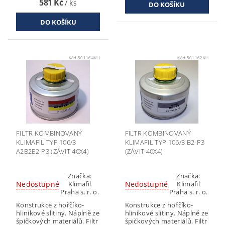
581 Kč
/ ks
Kód:
501164KLI
Kód:
501162KLI
FILTR KOMBINOVANÝ
FILTR KOMBINOVANÝ
KLIMAFIL TYP 106/3
KLIMAFIL TYP 106/3 B2-P3
A2B2E2-P3 (ZÁVIT 40X4)
(ZÁVIT 40X4)
Značka:
Značka:
Nedostupné
Nedostupné
Klimafil
Klimafil
Praha s. r. o.
Praha s. r. o.
Konstrukce z hořčíko-
Konstrukce z hořčíko-
hliníkové slitiny. Náplně ze
hliníkové slitiny. Náplně ze
špičkových materiálů. Filtr
špičkových materiálů. Filtr