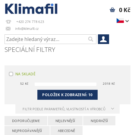
0 Kč
+420 274 778 623
info@klimafil.cz
SPECIÁLNÍ FILTRY
NA SKLADĚ
52
Kč
2018
Kč
POLOŽEK K ZOBRAZENÍ:
10
FILTR PODLE PARAMETRŮ, VLASTNOSTÍ A VÝROBCŮ
DOPORUČUJEME
NEJLEVNĚJŠÍ
NEJDRAŽŠÍ
NEJPRODÁVANĚJŠÍ
ABECEDNĚ