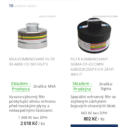
10
položek celkem
Kód:
10160507
Kód:
SIGMAOF02CBRN
MSA KOMBINOVANÝ FILTR
FILTR KOMBINOVANÝ
93 ABEK CO NO HG P3
SIGMA OF-02 CBRN
A2B2E2K2SXP3 D R ZÁVIT
40X1/7
Skladem -
Skladem -
Značka:
Značka:
MSA
Sigma
Prodejna
Prodejna
Vysoce výkonný filtr
Speciální ochranný filtr se
poskytující silnou ochranu
zvýšeným záchytem
před toxickými plyny a
bojových otravných látek.
nebezpečnými částicemi.
663 Kč bez DPH
1 668 Kč bez DPH
802 Kč
/ ks
2 018 Kč
/ ks