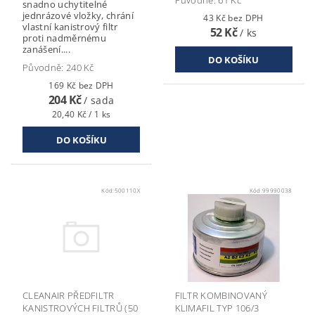
Původně:
61 Kč
snadno uchytitelné
jednrázové vložky, chrání
43 Kč bez DPH
vlastní kanistrový filtr
52 Kč
/ ks
proti nadměrnému
zanášení....
Původně:
240 Kč
169 Kč bez DPH
204 Kč
/ sada
20,40 Kč / 1 ks
Kód:
500110X
Kód:
99990038
CLEANAIR PŘEDFILTR
FILTR KOMBINOVANÝ
KANISTROVÝCH FILTRŮ (50
KLIMAFIL TYP 106/3