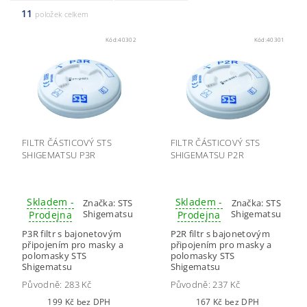
11
položek celkem
Kód:
40302
Kód:
40301
FILTR ČÁSTICOVÝ STS
FILTR ČÁSTICOVÝ STS
SHIGEMATSU P3R
SHIGEMATSU P2R
Skladem -
Skladem -
Značka:
STS
Značka:
STS
Shigematsu
Shigematsu
Prodejna
Prodejna
P3R filtr s bajonetovým
P2R filtr s bajonetovým
připojením pro masky a
připojením pro masky a
polomasky STS
polomasky STS
Shigematsu
Shigematsu
Původně:
283 Kč
Původně:
237 Kč
199 Kč bez DPH
167 Kč bez DPH