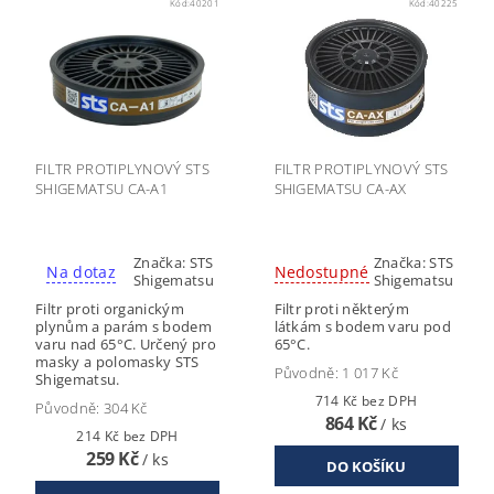
Kód:
40201
Kód:
40225
FILTR PROTIPLYNOVÝ STS
FILTR PROTIPLYNOVÝ STS
SHIGEMATSU CA-A1
SHIGEMATSU CA-AX
Značka:
STS
Značka:
STS
Na dotaz
Nedostupné
Shigematsu
Shigematsu
Filtr proti organickým
Filtr proti některým
plynům a parám s bodem
látkám s bodem varu pod
varu nad 65°C. Určený pro
65°C.
masky a polomasky STS
Původně:
1 017 Kč
Shigematsu.
714 Kč bez DPH
Původně:
304 Kč
864 Kč
/ ks
214 Kč bez DPH
259 Kč
/ ks