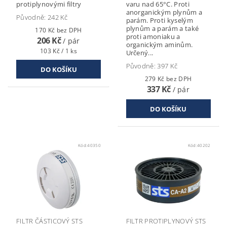
protiplynovými filtry
varu nad 65°C. Proti
anorganickým plynům a
Původně:
242 Kč
parám. Proti kyselým
plynům a parám a také
170 Kč bez DPH
proti amoniaku a
206 Kč
/ pár
organickým aminům.
103 Kč / 1 ks
Určený...
Původně:
397 Kč
279 Kč bez DPH
337 Kč
/ pár
Kód:
40350
Kód:
40202
FILTR ČÁSTICOVÝ STS
FILTR PROTIPLYNOVÝ STS