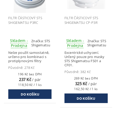
FILTR ČÁSTICOVÝ STS
FILTR ČÁSTICOVÝ STS
SHIGEMATSU P3RC
SHIGEMATSU CP-P3R
Skladem -
Skladem -
Značka:
STS
Značka:
STS
Shigematsu
Shigematsu
Prodejna
Prodejna
Nelze použít samostatně,
Excentrické uchycení.
určeno pro kombinaci s
Určený pouze pro masky
protiplynovými filtry
STS Shigematsu FS01 a
CF01.
Původně:
278 Kč
Původně:
382 Kč
196 Kč bez DPH
269 Kč bez DPH
237 Kč
/ pár
325 Kč
/ pár
118,50 Kč / 1 ks
162,50 Kč / 1 ks