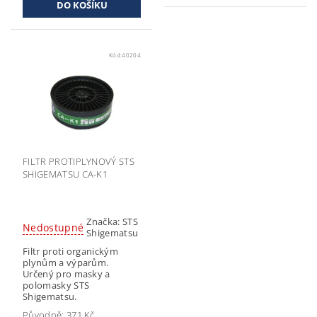
Kód:
40204
FILTR PROTIPLYNOVÝ STS
SHIGEMATSU CA-K1
Značka:
STS
Nedostupné
Shigematsu
Filtr proti organickým
plynům a výparům.
Určený pro masky a
polomasky STS
Shigematsu.
Původně:
371 Kč