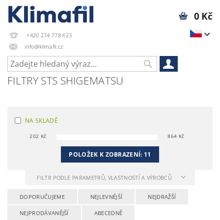
0 Kč
+420 274 778 623
info@klimafil.cz
FILTRY STS SHIGEMATSU
NA SKLADĚ
202
Kč
864
Kč
POLOŽEK K ZOBRAZENÍ:
11
FILTR PODLE PARAMETRŮ, VLASTNOSTÍ A VÝROBCŮ
DOPORUČUJEME
NEJLEVNĚJŠÍ
NEJDRAŽŠÍ
NEJPRODÁVANĚJŠÍ
ABECEDNĚ