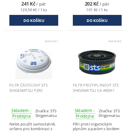
241 Kč
202 Kč
/ pár
/ pár
120,50 Kč / 1 ks
101 Kč / 1 ks
Kód:
41521
Kód:
40203
FILTR ČÁSTICOVÝ STS
FILTR PROTIPLYNOVÝ STS
SHIGEMATSU P2RC
SHIGEMATSU CA-ABEK1
Skladem -
Skladem -
Značka:
STS
Značka:
STS
Shigematsu
Shigematsu
Prodejna
Prodejna
Nelze použít samostatně,
Filtr proti organickým
určeno pro kombinaci s
plynům a parám s bodem