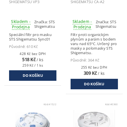
SHIGEMATSU VP3
SHIGEMATSU CA-A2
Skladem -
Skladem -
Značka:
STS
Značka:
STS
Shigematsu
Shigematsu
Prodejna
Prodejna
Speciální filtr pro masku
Filtr proti organickým
STS Shigematsu Sync01
plynům a parám s bodem
varu nad 65°C. Určený pro
Původně:
610 Kč
masky a polomasky STS
Shigematsu.
428 Kč bez DPH
518 Kč
/ ks
Původně:
364 Kč
259 Kč / 1 ks
255 Kč bez DPH
309 Kč
/ ks
Kód:
41522
Kód:
40360