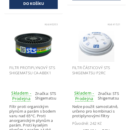
Kód:
40203
Kód:
41521
FILTR PROTIPLYNOVÝ STS
FILTR ČÁSTICOVÝ STS
SHIGEMATSU CA-ABEK1
SHIGEMATSU P2RC
Skladem -
Skladem -
Značka:
STS
Značka:
STS
Shigematsu
Shigematsu
Prodejna
Prodejna
Filtr proti organickým
Nelze použít samostatně,
plynům a parám s bodem
určeno pro kombinaci s
varu nad 65°C. Proti
protiplynovými filtry
anorganickým plynům a
Původně:
242 Kč
parám. Proti kyselým
plynům a parám a také