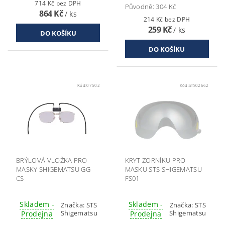
714 Kč bez DPH
Původně:
304 Kč
864 Kč
/ ks
214 Kč bez DPH
259 Kč
/ ks
Kód:
07502
Kód:
STS02662
BRÝLOVÁ VLOŽKA PRO
KRYT ZORNÍKU PRO
MASKY SHIGEMATSU GG-
MASKU STS SHIGEMATSU
CS
FS01
Skladem -
Skladem -
Značka:
STS
Značka:
STS
Shigematsu
Shigematsu
Prodejna
Prodejna