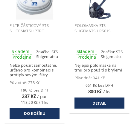
FILTR ČÁSTICOVÝ STS
POLOMASKA STS
SHIGEMATSU P3RC
SHIGEMATSU RS01S
Skladem -
Skladem -
Značka:
STS
Značka:
STS
Shigematsu
Shigematsu
Prodejna
Prodejna
Nelze použít samostatně,
Nejlepší polomaska na
určeno pro kombinaci s
trhu pro použití s brýlemi
protiplynovými filtry
Původně:
941 Kč
Původně:
278 Kč
661 Kč bez DPH
196 Kč bez DPH
800 Kč
/ ks
237 Kč
/ pár
118,50 Kč / 1 ks
DETAIL