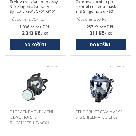
Brýlová vložka pro masky
Ochrana zorníku pro
STS Shigematsu řady
celoobličejovou masku
Sync01, FS01, CF01,GX01
STS Shigematsu FS01.
Původně:
2 757 Kč
Původně:
365 Kč
1 936 Kč bez DPH
257 Kč bez DPH
2 343 Kč
311 Kč
/ ks
/ ks
Kód:
40406
Kód:
720600L
FILTRAČNĚ VENTILAČNÍ
CELOOBLIČEJOVÁ MASKA
JEDNOTKA STS
STS SHIGEMATSU CF02
SHIGEMATSU SYNC01