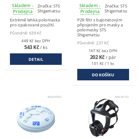
Skladem -
Skladem -
Značka:
STS
Značka:
STS
Shigematsu
Shigematsu
Prodejna
Prodejna
Extrémě lehká polomaska
P2R filtr s bajonetovým
pro opakované použití.
připojením pro masky a
polomasky STS
Původně:
639 Kč
Shigematsu
449 Kč bez DPH
Původně:
237 Kč
543 Kč
/ ks
167 Kč bez DPH
202 Kč
/ pár
DETAIL
101 Kč / 1 ks
Kód:
40302
Kód:
40152