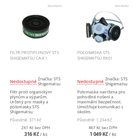
Kód:
40204
Kód:
40002
FILTR PROTIPLYNOVÝ STS
POLOMASKA STS
SHIGEMATSU CA-K1
SHIGEMATSU RX01
Značka:
STS
Značka:
STS
Nedostupné
Nedostupné
Shigematsu
Shigematsu
Filtr proti organickým
Polomaska navržena pro
plynům a výparům.
pohodlné nošení a
Určený pro masky a
maximální bezpečnost.
polomasky STS
Umožňuje komunikaci s
Shigematsu.
okolím.
Původně:
371 Kč
Původně:
1 234 Kč
261 Kč bez DPH
867 Kč bez DPH
316 Kč
1 049 Kč
/ ks
/ ks