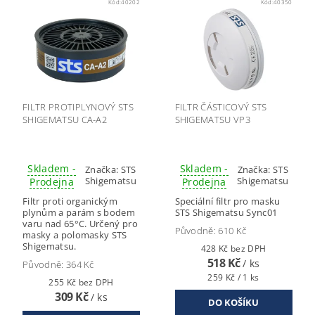
Kód:
40202
Kód:
40350
FILTR PROTIPLYNOVÝ STS
FILTR ČÁSTICOVÝ STS
SHIGEMATSU CA-A2
SHIGEMATSU VP3
Skladem -
Skladem -
Značka:
STS
Značka:
STS
Shigematsu
Shigematsu
Prodejna
Prodejna
Filtr proti organickým
Speciální filtr pro masku
plynům a parám s bodem
STS Shigematsu Sync01
varu nad 65°C. Určený pro
Původně:
610 Kč
masky a polomasky STS
Shigematsu.
428 Kč bez DPH
518 Kč
/ ks
Původně:
364 Kč
259 Kč / 1 ks
255 Kč bez DPH
309 Kč
/ ks