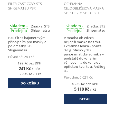
FILTR ČÁSTICOVÝ STS
OCHRANNÁ
SHIGEMATSU P3R
CELOOBLIČEJOVÁ MASKA
STS SHIGEMATSU FS01
Skladem -
Skladem -
Značka:
STS
Značka:
STS
Shigematsu
Shigematsu
Prodejna
Prodejna
P3R filtr s bajonetovým
V mnoha ohledech
připojením pro masky a
nejlepší maska na trhu.
polomasky STS
Extrémně lehká - pouze
Shigematsu
370g. Sférický 3D
panoramatický zorník s v
Původně:
283 Kč
podstatě dokonalým
výhledem a dokonalou
199 Kč bez DPH
optickou kvalitou. Antifog
241 Kč
/ pár
a...
120,50 Kč / 1 ks
Původně:
6 021 Kč
4 230 Kč bez DPH
5 118 Kč
/ ks
DETAIL