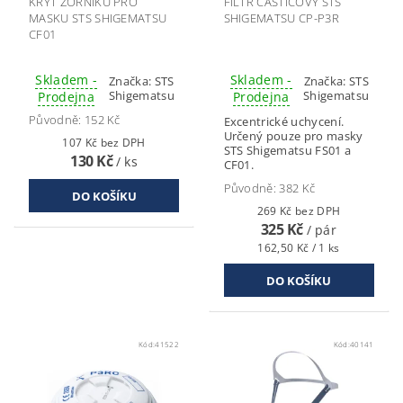
KRYT ZORNÍKU PRO
FILTR ČÁSTICOVÝ STS
MASKU STS SHIGEMATSU
SHIGEMATSU CP-P3R
CF01
Skladem -
Skladem -
Značka:
STS
Značka:
STS
Shigematsu
Shigematsu
Prodejna
Prodejna
Původně:
152 Kč
Excentrické uchycení.
Určený pouze pro masky
107 Kč bez DPH
STS Shigematsu FS01 a
130 Kč
/ ks
CF01.
Původně:
382 Kč
269 Kč bez DPH
325 Kč
/ pár
162,50 Kč / 1 ks
Kód:
41522
Kód:
40141