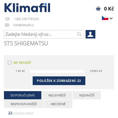
0 Kč
+420 274 778 623
info@klimafil.cz
STS SHIGEMATSU
NA SKLADĚ
130
Kč
29585
Kč
POLOŽEK K ZOBRAZENÍ:
22
DOPORUČUJEME
NEJLEVNĚJŠÍ
NEJDRAŽŠÍ
NEJPRODÁVANĚJŠÍ
ABECEDNĚ
22
položek celkem