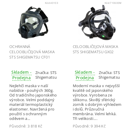
Kód:
40103
Kód:
710600M
OCHRANNÁ
CELOOBLIČEJOVÁ MASKA
CELOOBLIČEJOVÁ MASKA
STS SHIGEMATSU GX02
STS SHIGEMATSU CF01
Skladem -
Skladem -
Značka:
STS
Značka:
STS
Shigematsu
Shigematsu
Prodejna
Prodejna
Nejlehčí maska v naší
Moderní maska v nejvyšší
nabídce - pouhých 360g.
kvalitě od japonského
Od tradičního japonského
výrobce. Vyrobena ze
výrobce. Velmi poddajný
silikonu. Skvělý sférický
materiál termoplastický
zorník s dobrým výhledem
elastomer. Navržená pro
i dolů. Průzvučná
použití s ochranným
membrána. Velmi lehká.
oděvem a...
Tři velikosti....
Původně:
3 818 Kč
Původně:
9 394 Kč