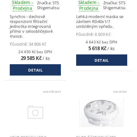
Skladem -
Skladem -
Značka:
STS
Značka:
STS
Shigematsu
Shigematsu
Prodejna
Prodejna
Synchro - dechově
Lehká moderní maska se
responzivní filtrační
závitem RD40x1/7
jednotka integrovaná
umístěným vpředu.
přímo v celoobličejové
Původně:
6 609 Kč
masce.
4 643 Kč bez DPH
Původně:
34 806 Kč
5 618 Kč
/ ks
24 450 Kč bez DPH
29 585 Kč
/ ks
DETAIL
DETAIL
Kód:
STS02659
Kód:
40360