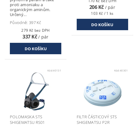
170 Kč bez DPH
proti amoniaku a
206 Kč
/ pár
organickým aminům.
103 Kč / 1 ks
Určený...
Původně:
397 Kč
279 Kč bez DPH
337 Kč
/ pár
Kód:
40131
Kód:
40301
POLOMASKA STS
FILTR ČÁSTICOVÝ STS
SHIGEMATSU RS01
SHIGEMATSU P2R