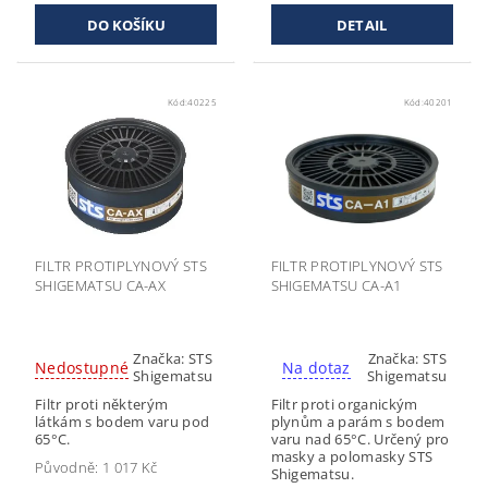
DETAIL
Kód:
40225
Kód:
40201
FILTR PROTIPLYNOVÝ STS
FILTR PROTIPLYNOVÝ STS
SHIGEMATSU CA-AX
SHIGEMATSU CA-A1
Značka:
STS
Značka:
STS
Nedostupné
Na dotaz
Shigematsu
Shigematsu
Filtr proti některým
Filtr proti organickým
látkám s bodem varu pod
plynům a parám s bodem
65°C.
varu nad 65°C. Určený pro
masky a polomasky STS
Původně:
1 017 Kč
Shigematsu.