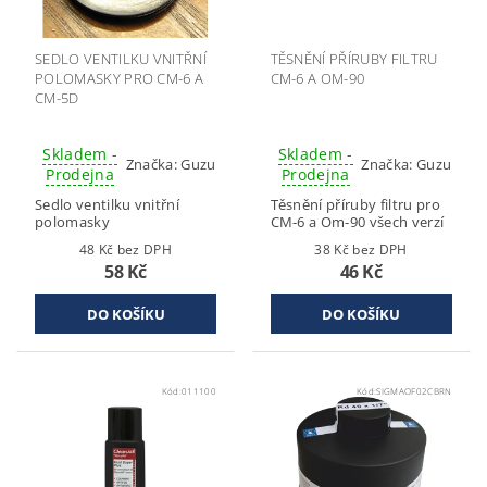
SEDLO VENTILKU VNITŘNÍ
TĚSNĚNÍ PŘÍRUBY FILTRU
POLOMASKY PRO CM-6 A
CM-6 A OM-90
CM-5D
Skladem -
Skladem -
Značka:
Guzu
Značka:
Guzu
Prodejna
Prodejna
Sedlo ventilku vnitřní
Těsnění příruby filtru pro
polomasky
CM-6 a Om-90 všech verzí
48 Kč bez DPH
38 Kč bez DPH
58 Kč
46 Kč
Kód:
011100
Kód:
SIGMAOF02CBRN