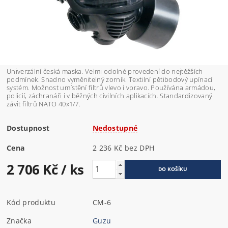
Univerzální česká maska. Velmi odolné provedení do nejtěžších
podmínek. Snadno vyměnitelný zorník. Textilní pětibodový upínací
systém. Možnost umístění filtrů vlevo i vpravo. Používána armádou,
policií, záchranáři i v běžných civilních aplikacích. Standardizovaný
závit filtrů NATO 40x1/7.
Dostupnost
Nedostupné
Cena
2 236 Kč bez DPH
2 706 Kč
/ ks
Kód produktu
CM-6
Značka
Guzu