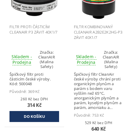
FILTR PROTI ČÁSTICÍM
FILTR KOMBINOVANÝ
CLEANAIR P3 ZÁVIT 40X1/7
CLEANAIR A2B2E2K2HG-P3
ZÁVIT 40X1/7
Značka:
Značka:
Skladem -
Skladem -
CleanAIR
CleanAIR
(Malina
(Malina
Prodejna
Prodejna
Safety)
Safety)
Špičkový filtr proti
Špičkový filtr CleanAir
částicím české výroby.
české výroby chrání proti
Kód: 500048
organickým plynům a
parám s bodem varu
Původně:
369 Kč
vyšším než 65°C,
anorganickým plynům a
260 Kč bez DPH
parám, kyselým plynům a
314 Kč
parám, amoniaku a...
Původně:
753 Kč
529 Kč bez DPH
640 Kč