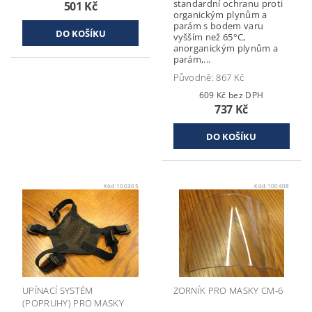
standardní ochranu proti
501 Kč
organickým plynům a
parám s bodem varu
vyšším než 65°C,
anorganickým plynům a
parám,...
Původně:
867 Kč
609 Kč bez DPH
737 Kč
Kód:
100305
Kód:
100408
UPÍNACÍ SYSTÉM
ZORNÍK PRO MASKY CM-6
(POPRUHY) PRO MASKY