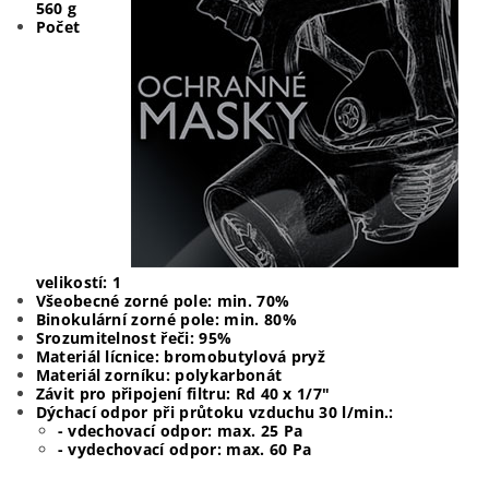
560 g
Počet
velikostí:
1
Všeobecné zorné pole:
min.
70%
Binokulární zorné pole:
min.
80%
Srozumitelnost řeči:
95%
Materiál lícnice:
bromobutylová
pryž
Materiál zorníku:
polykarbonát
Závit pro připojení filtru:
Rd 40 x 1/7"
Dýchací odpor při průtoku vzduchu 30 l/min.:
- vdechovací odpor: max. 25 Pa
- vydechovací odpor: max. 60 Pa