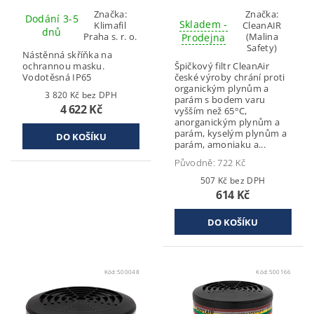
Značka:
Značka:
Dodání 3-5
Skladem -
Klimafil
CleanAIR
dnů
Praha s. r. o.
(Malina
Prodejna
Safety)
Nástěnná skříňka na
ochrannou masku.
Špičkový filtr CleanAir
Vodotěsná IP65
české výroby chrání proti
organickým plynům a
3 820 Kč bez DPH
parám s bodem varu
4 622 Kč
vyšším než 65°C,
anorganickým plynům a
parám, kyselým plynům a
parám, amoniaku a...
Původně:
722 Kč
507 Kč bez DPH
614 Kč
Kód:
500048
Kód:
500166