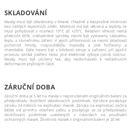
SKLADOVÁNÍ
Masky musí být skladovány v tmavé, chladné a bezprašné místnosti
bez náhlých teplotních změn. Místnost má být větraná a teploty se
musí pohybovat v rozmezí 10°C až +25°C. Relativní vlhkost nemá
překročit 65%. Uskladněné výrobky nesmí být vystaveny sálavému
teplu a slunečnímu záření. V jejich přítomnosti se nesmí skladovat
pohonné hmoty, rozpouštědla, mazadla a jiné hořlaviny a
chemikálie. Dále nesmí být v blízkosti stroje a zařízení, při jejichž
provozu vzniká jiskření nebo jiné elektrické výboje (vznik ozónu).
Masky musí být uloženy tak, aby nedocházelo k nežádoucím
deformacím pryžových částí.
ZÁRUČNÍ DOBA
Záruční doba je 5 let na masky v neporušeném originálním balení za
předpokladu dodržení skladovacích podmínek. Výrobce poskytuje
záruku 24 měsíců na exploataci masek. Záruka na exploataci začíná
běžet od prvního otevření sáčku a poskytuje se za předpokladu
dodržování podmínek uvedených v návodech na používání
ochranných masek. Životnost masek v originálním balení je 20 let.