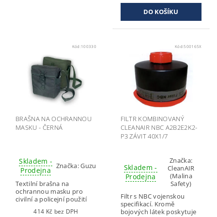
Kód:
100330
Kód:
500165X
BRAŠNA NA OCHRANNOU
FILTR KOMBINOVANÝ
MASKU - ČERNÁ
CLEANAIR NBC A2B2E2K2-
P3 ZÁVIT 40X1/7
Značka:
Skladem -
Značka:
Guzu
Skladem -
CleanAIR
Prodejna
(Malina
Prodejna
Textilní brašna na
Safety)
ochrannou masku pro
Filtr s NBC vojenskou
civilní a policejní použití
specifikací. Kromě
414 Kč bez DPH
bojových látek poskytuje