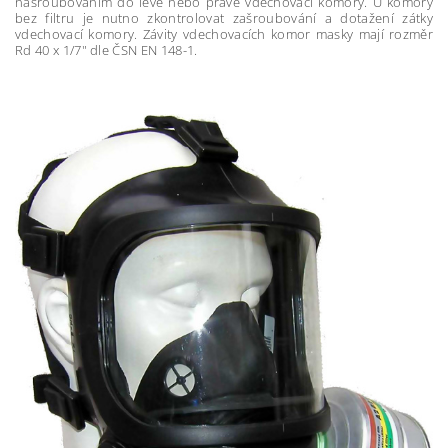
našroubováním do levé nebo pravé vdechovací komory. U komory
bez filtru je nutno zkontrolovat zašroubování a dotažení zátky
vdechovací komory. Závity vdechovacích komor masky mají rozměr
Rd 40 x 1/7" dle ČSN EN 148-1.