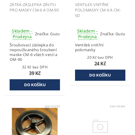
ZÁTKA-ZÁSLEPKA ZÁVITU
VENTILEK VNITŘNÍ
PRO MASKY CM-6 A OM-90
POLOMASKY CM-6 A CM-
5D
Skladem -
Skladem -
Značka:
Guzu
Značka:
Guzu
Prodejna
Prodejna
Šroubovací záslepka do
Ventilek vnitřní
nepoužívaného šroubení
polomasky
maske CM-6 všech verzí a
20 Kč bez DPH
OM-90
24 Kč
32 Kč bez DPH
39 Kč
Kód:
100238
Kód:
100404