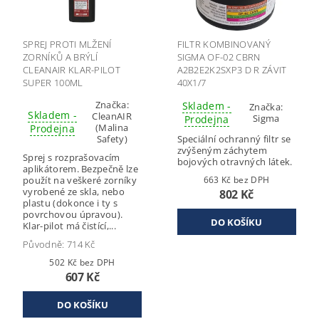
SPREJ PROTI MLŽENÍ
FILTR KOMBINOVANÝ
ZORNÍKŮ A BRÝLÍ
SIGMA OF-02 CBRN
CLEANAIR KLAR-PILOT
A2B2E2K2SXP3 D R ZÁVIT
SUPER 100ML
40X1/7
Značka:
Skladem -
Značka:
Skladem -
CleanAIR
Sigma
Prodejna
(Malina
Prodejna
Safety)
Speciální ochranný filtr se
zvýšeným záchytem
Sprej s rozprašovacím
bojových otravných látek.
aplikátorem. Bezpečně lze
použít na veškeré zorníky
663 Kč bez DPH
vyrobené ze skla, nebo
802 Kč
plastu (dokonce i ty s
povrchovou úpravou).
Klar-pilot má čistící,...
Původně:
714 Kč
502 Kč bez DPH
607 Kč