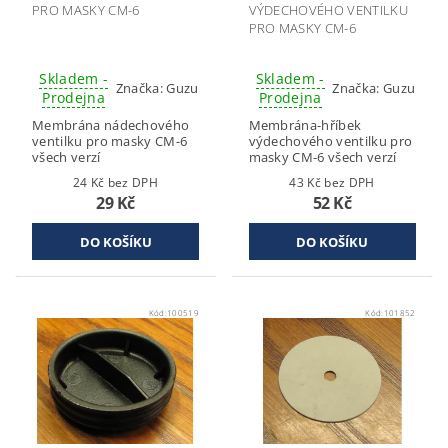
PRO MASKY CM-6
VÝDECHOVÉHO VENTILKU
PRO MASKY CM-6
Skladem -
Skladem -
Značka:
Guzu
Značka:
Guzu
Prodejna
Prodejna
Membrána nádechového
Membrána-hříbek
ventilku pro masky CM-6
výdechového ventilku pro
všech verzí
masky CM-6 všech verzí
24 Kč bez DPH
43 Kč bez DPH
29 Kč
52 Kč
Kód:
100519
Kód:
101852