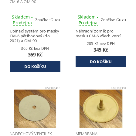
CM-6 A OM-90
Skladem -
Skladem -
Značka:
Guzu
Značka:
Guzu
Prodejna
Prodejna
Upínací systém pro masky
Náhradní zorník pro
CM-6 pětibodový (do
masku CM-6 všech verzí
2021) a OM-90
285 Kč bez DPH
305 Kč bez DPH
345 Kč
369 Kč
Kód:
100403
Kód:
100300
NÁDECHOVÝ VENTILEK
MEMBRÁNA