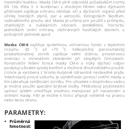
maximální kvalitou. Maska CM-6 plně odpovídá požadavkům normy
EN 136, třída 3. V kombinaci s vhodným filtrem nebo dýchacím
přístrojem zajišťuje ochranu obličeje, očí a dýchacích orgánů před
účinky toxických plynů, par a aerosolů, biologických škodlivin,
radioaktivního prachu atd. Maska je určena pro použití v průmyslu,
chemických a nukleárních oborech, zemědělství, hornictví,
jednotkách civilní ochrany, záchranných hasičských sborech, u
policejních jednotek apod.
Maska CM-6
zajišťuje spolehlivou ochrannou funkci v teplotním
rozsahu -30 ˚C až +70 ˚C. Velkoplošný panoramatický
polykarbonátový zorník zajišťuje velmi dobrou prostorovou
orientaci s minimálním zkreslením při obvyklých činnostech.
Konstrukční řešení lícnice masky CM-6 a nízký dýchací odpor
poskytují uživateli vysoký komfort a možnost dlouhodobého použití.
Lícnice je vyrobena z bromo-butylové zdravotně nezávadné pryže.
Vdechovaný proud vzduchu je usměrňován pomocí vnitřní masky a
tím zabraňuje zamlžování zorníku. Pro uživatele s dioptrickou vadou
je možné použití speciální brýlové vložky. Pětibodový pryžotextilní
upínací systém umožňuje snadnou manipulaci při nasazování a
snímání masky. Filtr je možné k lícnici připojit volitelně na pravou
nebo levou stranu.
PARAMETRY:
Průměrná
hmotnost: