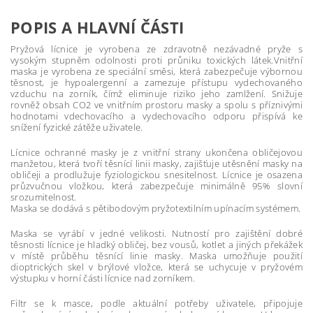
POPIS A HLAVNÍ ČÁSTI
Pryžová lícnice je vyrobena ze zdravotně nezávadné pryže s
vysokým stupněm odolnosti proti průniku toxických látek.Vnitřní
maska je vyrobena ze speciální směsi, která zabezpečuje výbornou
těsnost, je hypoalergenní a zamezuje přístupu vydechovaného
vzduchu na zorník, čímž eliminuje riziko jeho zamlžení. Snižuje
rovněž obsah CO2 ve vnitřním prostoru masky a spolu s příznivými
hodnotami vdechovacího a vydechovacího odporu přispívá ke
snížení fyzické zátěže uživatele.
Lícnice ochranné masky je z vnitřní strany ukončena obličejovou
manžetou, která tvoří těsnící linii masky, zajišťuje utěsnění masky na
obličeji a prodlužuje fyziologickou snesitelnost. Lícnice je osazena
průzvučnou vložkou, která zabezpečuje minimálně 95% slovní
srozumitelnost.
Maska se dodává s pětibodovým pryžotextilním upínacím systémem.
Maska se vyrábí v jedné velikosti. Nutností pro zajištění dobré
těsnosti lícnice je hladký obličej, bez vousů, kotlet a jiných překážek
v místě průběhu těsnící linie masky. Maska umožňuje použití
dioptrických skel v brýlové vložce, která se uchycuje v pryžovém
výstupku v horní části lícnice nad zorníkem.
Filtr se k masce, podle aktuální potřeby uživatele, připojuje