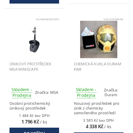
Kód:
MSAMINISCAPE
Kód:
DURAMKIMI
ÚNIKOVÝ PROSTŘEDEK
CHEMICKÁ KUKLA DURAM
MSA MINISCAPE
KIMI
Skladem -
Skladem -
Značka:
Značka:
MSA
Duram
Prodejna
Prodejna
Osobní protichemický
Nouzový prostředek pro
únikový prostředek
únik z chemicky
zamořeného prostředí
1 484 Kč bez DPH
3 585 Kč bez DPH
1 796 Kč
/ ks
4 338 Kč
/ ks