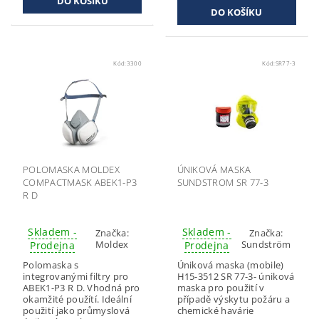
Kód:
3300
Kód:
SR77-3
POLOMASKA MOLDEX
ÚNIKOVÁ MASKA
COMPACTMASK ABEK1-P3
SUNDSTROM SR 77-3
R D
Skladem -
Skladem -
Značka:
Značka:
Moldex
Sundström
Prodejna
Prodejna
Polomaska s
Úniková maska (mobile)
integrovanými filtry pro
H15-3512 SR 77-3- úniková
ABEK1-P3 R D. Vhodná pro
maska pro použití v
okamžité použítí. Ideální
případě výskytu požáru a
použití jako průmyslová
chemické havárie