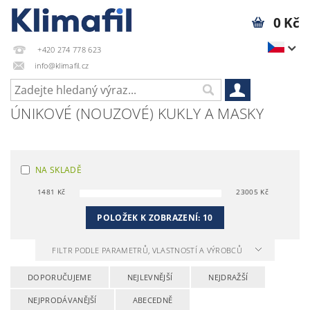
0 Kč
+420 274 778 623
info@klimafil.cz
ÚNIKOVÉ (NOUZOVÉ) KUKLY A MASKY
NA SKLADĚ
1481
Kč
23005
Kč
POLOŽEK K ZOBRAZENÍ:
10
FILTR PODLE PARAMETRŮ, VLASTNOSTÍ A VÝROBCŮ
DOPORUČUJEME
NEJLEVNĚJŠÍ
NEJDRAŽŠÍ
NEJPRODÁVANĚJŠÍ
ABECEDNĚ