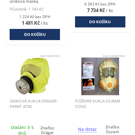
úniková maska.
6 392 Kč bez DPH
Původně:
1 743 Kč
7 734 Kč
/ ks
1 224 Kč bez DPH
1 481 Kč
/ ks
Kód:
PARAT4700
Kód:
DURAMCOGO
ÚNIKOVÁ KUKLA DRÄGER
POŽÁRNÍ KUKLA DURAM
PARAT 4700
COGO
Značka:
Dodání 3-5
Značka:
Na dotaz
Duram
Dräger
dnů