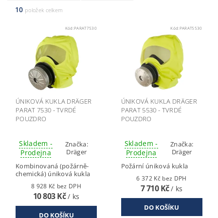
10
položek celkem
Kód:
PARAT7530
Kód:
PARAT5530
ÚNIKOVÁ KUKLA DRÄGER
ÚNIKOVÁ KUKLA DRÄGER
PARAT 7530 - TVRDÉ
PARAT 5530 - TVRDÉ
POUZDRO
POUZDRO
Skladem -
Skladem -
Značka:
Značka:
Dräger
Dräger
Prodejna
Prodejna
Kombinovaná (požárně-
Požární úniková kukla
chemická) úniková kukla
6 372 Kč bez DPH
8 928 Kč bez DPH
7 710 Kč
/ ks
10 803 Kč
/ ks