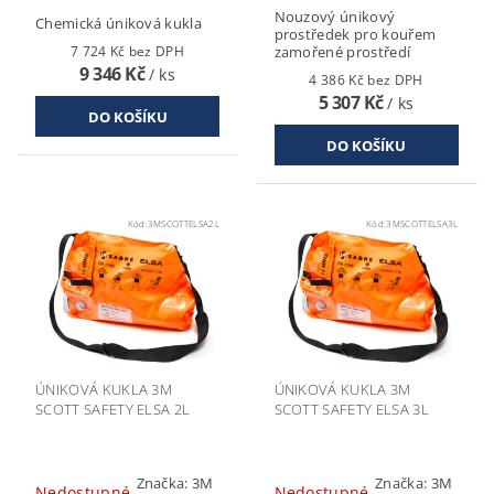
Nouzový únikový
Chemická úniková kukla
prostředek pro kouřem
7 724 Kč bez DPH
zamořené prostředí
9 346 Kč
/ ks
4 386 Kč bez DPH
5 307 Kč
/ ks
Kód:
3MSCOTTELSA2L
Kód:
3MSCOTTELSA3L
ÚNIKOVÁ KUKLA 3M
ÚNIKOVÁ KUKLA 3M
SCOTT SAFETY ELSA 2L
SCOTT SAFETY ELSA 3L
Značka:
3M
Značka:
3M
Nedostupné
Nedostupné