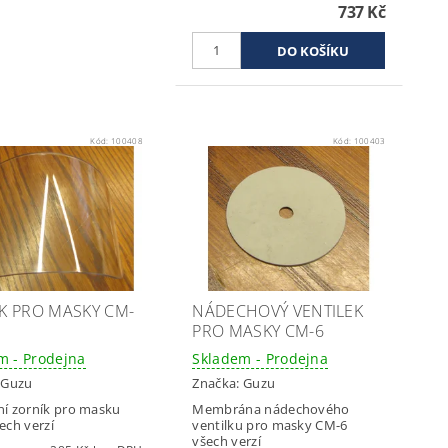
737 Kč
Kód:
100408
Kód:
100403
K PRO MASKY CM-
NÁDECHOVÝ VENTILEK
PRO MASKY CM-6
m - Prodejna
Skladem - Prodejna
:
Guzu
Značka:
Guzu
í zorník pro masku
Membrána nádechového
ech verzí
ventilku pro masky CM-6
všech verzí