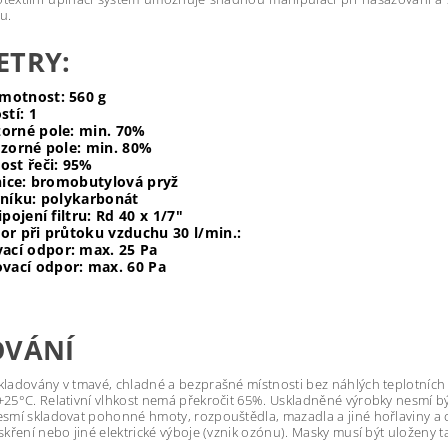
u.
ETRY:
motnost: 560 g
stí:
1
zorné pole:
min.
70%
 zorné pole:
min.
80%
ost řeči:
95%
nice:
bromobutylová
pryž
rníku:
polykarbonát
ipojení filtru:
Rd 40 x 1/7"
or při průtoku vzduchu 30 l/min.:
vací odpor: max. 25 Pa
ovací odpor: max. 60 Pa
OVÁNÍ
kladovány v tmavé, chladné a bezprašné místnosti bez náhlých teplotních
+25°C. Relativní vlhkost nemá překročit 65%. Uskladněné výrobky nesmí bý
smí skladovat pohonné hmoty, rozpouštědla, mazadla a jiné hořlaviny a chem
iskření nebo jiné elektrické výboje (vznik ozónu). Masky musí být uloženy