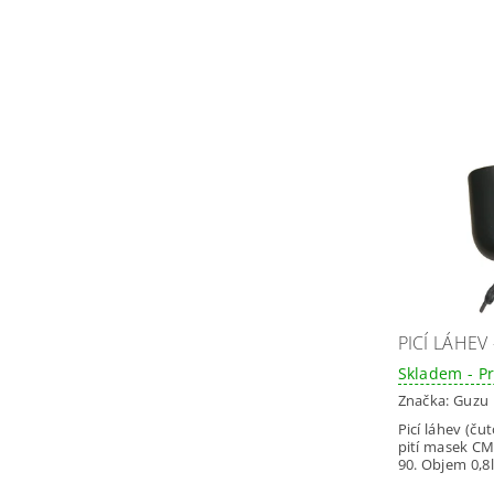
PICÍ LÁHEV
Skladem - P
Značka:
Guzu
Picí láhev (ču
pití masek CM
90. Objem 0,8l