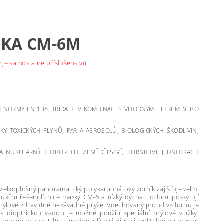
KA CM-6M
v je samostatné příslušenství
).
 NORMY EN 136, TŘÍDA 3. V KOMBINACI S VHODNÝM FILTREM NEBO
KY TOXICKÝCH PLYNŮ, PAR A AEROSOLŮ, BIOLOGICKÝCH ŠKODLIVIN,
A NUKLEÁRNÍCH OBORECH, ZEMĚDĚLSTVÍ, HORNICTVÍ, JEDNOTKÁCH
 Velkoplošný panoramatický polykarbonátový zorník zajišťuje velmi
ukční řešení lícnice masky CM-6 a nízký dýchací odpor poskytují
butylové zdravotně nezávadné pryže. Vdechovaný proud vzduchu je
 dioptrickou vadou je možné použití speciální brýlové vložky.
mání masky. Filtr je možné k lícnici připojit volitelně na pravou