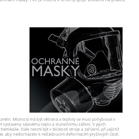
 změn. Místnost má být větraná a teploty se musí pohybovat v
t vystaveny sálavému teplu a slunečnímu záření. V jejich
ikálie. Dále nesmí být v blízkosti stroje a zařízení, při jejichž
 tak, aby nedocházelo k nežádoucím deformacím pryžových částí.