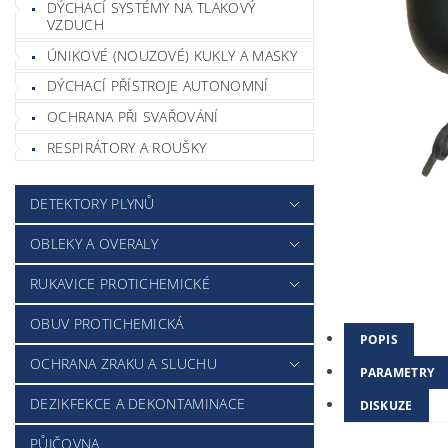
DÝCHACÍ SYSTÉMY NA TLAKOVÝ
VZDUCH
ÚNIKOVÉ (NOUZOVÉ) KUKLY A MASKY
DÝCHACÍ PŘÍSTROJE AUTONOMNÍ
OCHRANA PŘI SVAŘOVÁNÍ
RESPIRÁTORY A ROUŠKY
DETEKTORY PLYNŮ
OBLEKY A OVERALY
RUKAVICE PROTICHEMICKÉ
OBUV PROTICHEMICKÁ
POPIS
OCHRANA ZRAKU A SLUCHU
PARAMETRY
DEZIKFEKCE A DEKONTAMINACE
DISKUZE
PŮJČOVNA