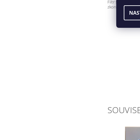
Filtr se k masce
zkontrolovat zaš
NAS
SOUVISE