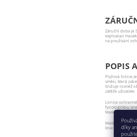
ZÁRUČ
Záruční doba je 
exploataci masek
na používání och
POPIS 
Pryžová lícnice 
směsi, která zab
Snižuje rovněž o
zátěže uživatele.
Lícnice ochranné 
fyziologickou sn
Maska se dodává
Použív
Maska se vyrábí v
díky a
linie masky. Mask
použit