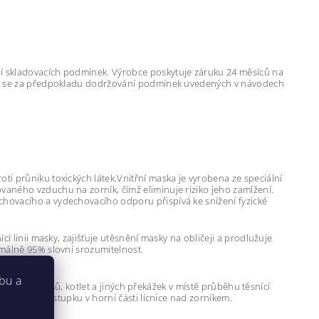
í skladovacích podmínek. Výrobce poskytuje záruku 24 měsíců na
tuje se za předpokladu dodržování podmínek uvedených v návodech
i průniku toxických látek.Vnitřní maska je vyrobena ze speciální
vaného vzduchu na zorník, čímž eliminuje riziko jeho zamlžení.
chovacího a vydechovacího odporu přispívá ke snížení fyzické
í linii masky, zajišťuje utěsnění masky na obličeji a prodlužuje
imálně 95% slovní srozumitelnost.
bu a
ičej, bez vousů, kotlet a jiných překážek v místě průběhu těsnící
 pryžovém výstupku v horní části lícnice nad zorníkem.