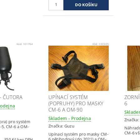
Kód:
101764
Kód:
100305
 - ČUTORA
UPÍNACÍ SYSTÉM
ZORNÍ
(POPRUHY) PRO MASKY
6
rodejna
CM-6 A OM-90
Sklade
Skladem - Prodejna
Značka
tora) pro systém
Značka:
Guzu
-5, CM-6 a OM-
Náhradn
CM-6 vš
Upínací systém pro masky CM-
6 pětibodový (do 2021) a OM-
350 Kč bez DPH