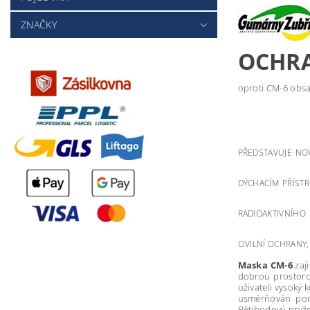
ZNAČKY
OCHRA
oproti CM-6 obs
PŘEDSTAVUJE NO
DÝCHACÍM PŘÍSTR
RADIOAKTIVNÍHO
CIVILNÍ OCHRANY
Maska CM-6
zaji
dobrou prostorov
uživateli vysoký
usměrňován pomo
Pětibodový pryžo