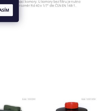
pravé vdechovací komory. U komory bez filtru je nutno
 masky mají rozměr Rd 40 x 1/7" dle ČSN EN 148-1.
ASÍM
Kód:
100330
Kód:
500165X