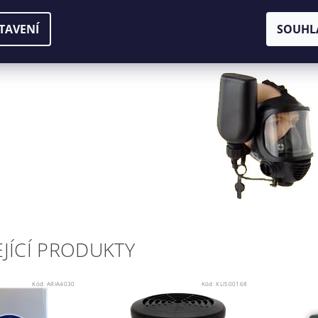
, podle aktuální potřeby uživatele, připojuje našroubováním do levé nebo 
roubování a dotažení zátky vdechovací komory. Závity vdechovacích komor
TAVENÍ
SOUHL
JÍCÍ PRODUKTY
Kód:
ARIA4030
Kód:
KLI500168