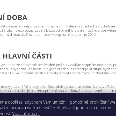
NÍ DOBA
5 let na masky v neporušeném originálním balení za předpokladu dodržen
. Záruka na exploataci začíná běžet od prvního otevření sáčku a posky
ranných masek. Životnost masek v originálním balení je 20 let.
A HLAVNÍ ČÁSTI
je vyrobena ze zdravotně nezávadné pryže s vysokým stupněm odolnosti prot
ezpečuje výbornou těsnost, je hypoalergenní a zamezuje přístupu vydecho
bsah CO2 ve vnitřním prostoru masky a spolu s příznivými hodnotami vde
masky je z vnitřní strany ukončena obličejovou manžetou, která tvoří těsníc
esitelnost. Lícnice je osazena průzvučnou vložkou, která zabezpečuje min
 s pětibodovým pryžotextilním upínacím systémem.
áme cookies, abychom Vám umožnili pohodlné prohlížení we
 jedné velikosti. Nutností pro zajištění dobré těsnosti lícnice je hladký obl
nalýze provozu webu neustále zlepšovali jeho funkce, výkon a
a umožňuje použití dioptrických skel v brýlové vložce, která se uchycuje v
elnost.
Více informací