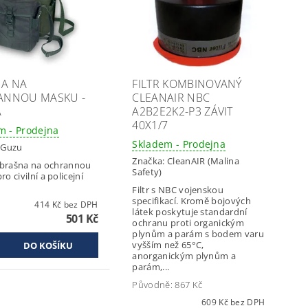
A NA
FILTR KOMBINOVANÝ
ANNOU MASKU -
CLEANAIR NBC
Á
A2B2E2K2-P3 ZÁVIT
40X1/7
m - Prodejna
Skladem - Prodejna
:
Guzu
Značka:
CleanAIR (Malina
í brašna na ochrannou
Safety)
o civilní a policejní
Filtr s NBC vojenskou
specifikací. Kromě bojových
414 Kč bez DPH
látek poskytuje standardní
501 Kč
ochranu proti organickým
plynům a parám s bodem varu
vyšším než 65°C,
anorganickým plynům a
parám,...
Původně:
867 Kč
609 Kč bez DPH