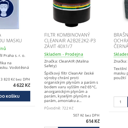
A
FILTR KOMBINOVANÝ
BRAŠN
OU MASKU
CLEANAIR A2B2E2K2-P3
OCHR
ZÁVIT 40X1/7
ČERN
dnů
Skladem - Prodejna
Sklade
il Praha s. r. o.
Značka:
CleanAIR (Malina
Značka
íňka na
Safety)
sku. Vodotěsná
Textiln
Špičkový filtr CleanAir české
masku pr
výroby chrání proti
použití
3 820 Kč bez DPH
organickým plynům a parám s
4 622 Kč
bodem varu vyšším než 65°C,
anorganickým plynům a
parám, kyselým plynům a
parám, amoniaku a...
Původně:
722 Kč
507 Kč bez DPH
614 Kč