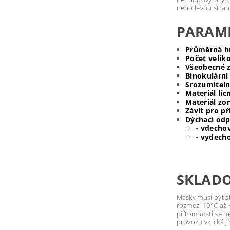
nebo levou stran
PARAM
Průměrná h
Počet veliko
Všeobecné 
Binokulární
Srozumiteln
Materiál líc
Materiál zo
Závit pro př
Dýchací odp
- vdecho
- vydech
SKLAD
Masky musí být s
rozmezí 10°C až 
přítomnosti se ne
provozu vzniká j