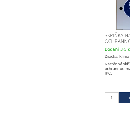
SKŘÍŇKA N
OCHRANN
Dodání 3-5 
Značka:
Klimaf
Nástěnná skř
ochrannou ma
IP65