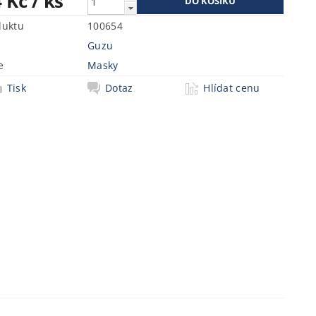
4 Kč
/ ks
duktu
100654
Guzu
e
Masky
Tisk
Dotaz
Hlídat cenu