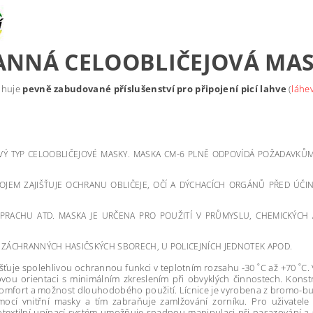
NNÁ CELOOBLIČEJOVÁ MAS
ahuje
pevně zabudované příslušenství pro připojení picí lahve
(
láhe
VÝ TYP CELOOBLIČEJOVÉ MASKY. MASKA CM-6 PLNĚ ODPOVÍDÁ POŽADAVKŮM
OJEM ZAJIŠŤUJE OCHRANU OBLIČEJE, OČÍ A DÝCHACÍCH ORGÁNŮ PŘED ÚČIN
 PRACHU ATD. MASKA JE URČENA PRO POUŽITÍ V PRŮMYSLU, CHEMICKÝCH 
, ZÁCHRANNÝCH HASIČSKÝCH SBORECH, U POLICEJNÍCH JEDNOTEK APOD.
šťuje spolehlivou ochrannou funkci v teplotním rozsahu -30 ˚C až +70 ˚C.
ou orientaci s minimálním zkreslením při obvyklých činnostech. Konstr
 komfort a možnost dlouhodobého použití. Lícnice je vyrobena z bromo-
cí vnitřní masky a tím zabraňuje zamlžování zorníku. Pro uživatele s
textilní upínací systém umožňuje snadnou manipulaci při nasazování a sní