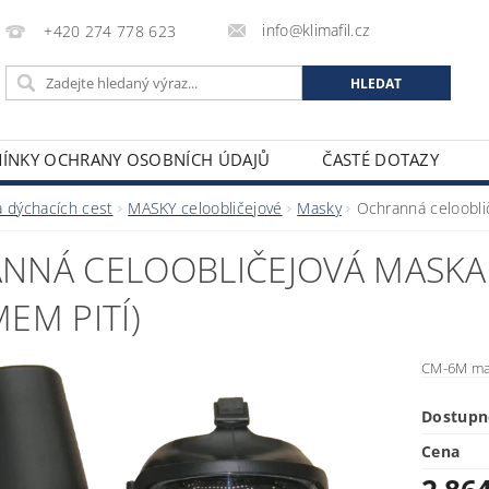
info@klimafil.cz
+420 274 778 623
ÍNKY OCHRANY OSOBNÍCH ÚDAJŮ
ČASTÉ DOTAZY
 dýchacích cest
MASKY celoobličejové
Masky
Ochranná celoobli
NNÁ CELOOBLIČEJOVÁ MASKA
EM PITÍ)
CM-6M mas
Dostupn
Cena