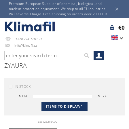
Premium European Supplier of chemical, biological, and
nuclear protection equipment. We ship to all EU countries -
VAT reverse Charge. Free shipping on orders over 200 EUR.
€0
+420 274 778 623
info@klimafil.cz
ZYAURA
IN STOCK
€
172
€
173
ITEMS TO DISPLAY:
1
Code:
ZG106CO2