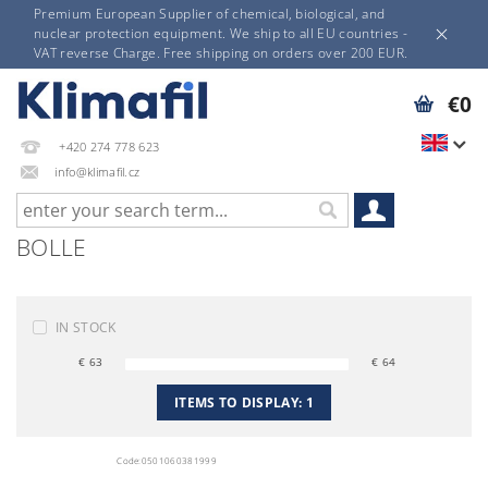
Premium European Supplier of chemical, biological, and
nuclear protection equipment. We ship to all EU countries -
VAT reverse Charge. Free shipping on orders over 200 EUR.
€0
+420 274 778 623
info@klimafil.cz
BOLLE
IN STOCK
€
63
€
64
ITEMS TO DISPLAY:
1
Code:
0501060381999