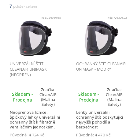
7
položek celkem
Kód:
720300.08
Kód:
720300.02
UNIVERZÁLNÍ ŠTÍT
OCHRANNÝ ŠTÍT CLEANAIR
CLEANAIR UNIMASK
UNIMASK - MODRÝ
(NEOPREN)
Značka:
Značka:
Skladem -
Skladem -
CleanAIR
CleanAIR
(Malina
(Malina
Prodejna
Prodejna
Safety)
Safety)
Neoprenová lícnice.
Lehký univerzální
Špičkový lehký univerzální
ochranný štít poskytující
ochranný štít k filtračně
nejvyšší pohodlí a
ventilačním jednotkám.
bezpečnost
Původně:
4 724 Kč
Původně:
4 470 Kč