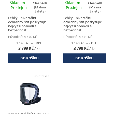
Skladem -
Skladem -
CleanAIR
CleanAIR
(Malina
(Malina
Prodejna
Prodejna
Safety)
Safety)
Lehký univerzální
Lehký univerzální
ochranný štít poskytující
ochranný štít poskytující
nejvyšší pohodlí a
nejvyšší pohodlí a
bezpečnost
bezpečnost
Původně:
4 470 Kč
Původně:
4 470 Kč
3 140 Kč bez DPH
3 140 Kč bez DPH
3 799 Kč
3 799 Kč
/ ks
/ ks
Kód:
720392.01