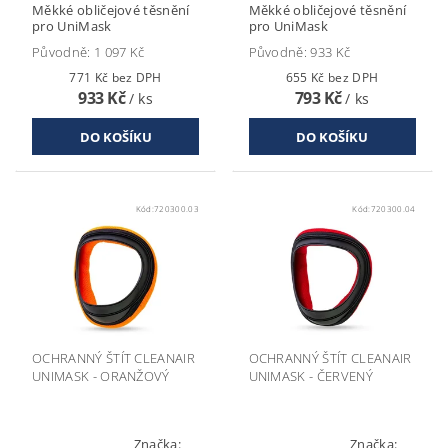
Měkké obličejové těsnění
Měkké obličejové těsnění
pro UniMask
pro UniMask
Původně:
1 097 Kč
Původně:
933 Kč
771 Kč bez DPH
655 Kč bez DPH
933 Kč
793 Kč
/ ks
/ ks
Kód:
720300.03
Kód:
720300.04
OCHRANNÝ ŠTÍT CLEANAIR
OCHRANNÝ ŠTÍT CLEANAIR
UNIMASK - ORANŽOVÝ
UNIMASK - ČERVENÝ
Značka:
Značka: