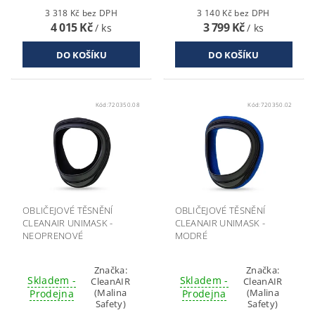
3 318 Kč bez DPH
3 140 Kč bez DPH
4 015 Kč
3 799 Kč
/ ks
/ ks
Kód:
720350.08
Kód:
720350.02
OBLIČEJOVÉ TĚSNĚNÍ
OBLIČEJOVÉ TĚSNĚNÍ
CLEANAIR UNIMASK -
CLEANAIR UNIMASK -
NEOPRENOVÉ
MODRÉ
Značka:
Značka:
Skladem -
Skladem -
CleanAIR
CleanAIR
(Malina
(Malina
Prodejna
Prodejna
Safety)
Safety)