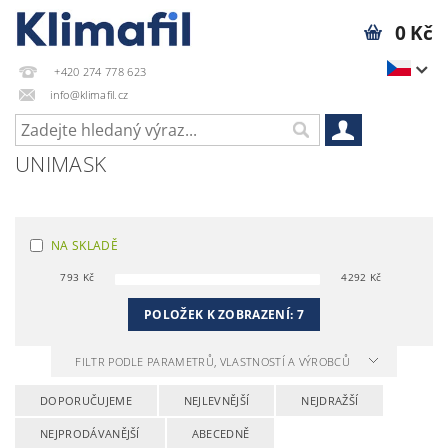
0 Kč
+420 274 778 623
info@klimafil.cz
UNIMASK
NA SKLADĚ
793
Kč
4292
Kč
POLOŽEK K ZOBRAZENÍ:
7
FILTR PODLE PARAMETRŮ, VLASTNOSTÍ A VÝROBCŮ
DOPORUČUJEME
NEJLEVNĚJŠÍ
NEJDRAŽŠÍ
NEJPRODÁVANĚJŠÍ
ABECEDNĚ