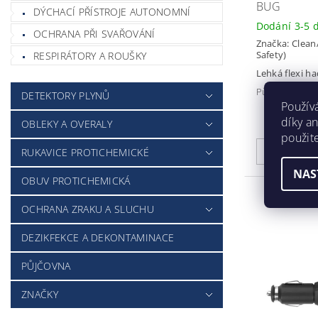
BUG
DÝCHACÍ PŘÍSTROJE AUTONOMNÍ
Dodání 3-5 
OCHRANA PŘI SVAŘOVÁNÍ
Značka:
Clean
Safety)
RESPIRÁTORY A ROUŠKY
Lehká flexi ha
Původně:
1 10
DETEKTORY PLYNŮ
Použív
díky a
OBLEKY A OVERALY
použit
RUKAVICE PROTICHEMICKÉ
NAS
OBUV PROTICHEMICKÁ
OCHRANA ZRAKU A SLUCHU
DEZIKFEKCE A DEKONTAMINACE
PŮJČOVNA
ZNAČKY