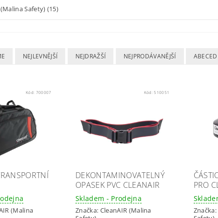
(Malina Safety)
(15)
ME
NEJLEVNĚJŠÍ
NEJDRAŽŠÍ
NEJPRODÁVANĚJŠÍ
ABECED
Kód:
700007
Kód:
510051
TRANSPORTNÍ
DEKONTAMINOVATELNÝ
ČÁSTIC
OPASEK PVC CLEANAIR
PRO C
rodejna
Skladem - Prodejna
Sklade
AIR (Malina
Značka:
CleanAIR (Malina
Značka
Safety)
Safety)