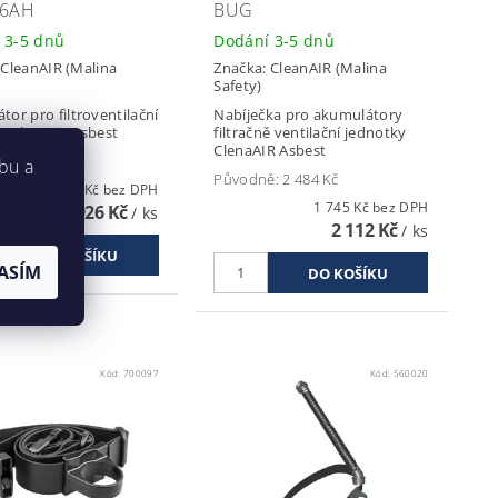
,6AH
BUG
 3-5 dnů
Dodání 3-5 dnů
:
CleanAIR (Malina
Značka:
CleanAIR (Malina
Safety)
or pro filtroventilační
Nabíječka pro akumulátory
u CleanAir Asbest
filtračně ventilační jednotky
ClenaAIR Asbest
ě:
4 619 Kč
bu a
Původně:
2 484 Kč
3 245 Kč bez DPH
1 745 Kč bez DPH
3 926 Kč
/ ks
2 112 Kč
/ ks
ASÍM
Kód:
700097
Kód:
560020