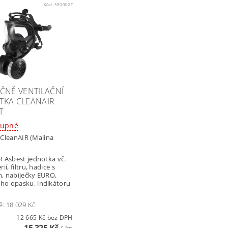
Kód:
590002T
AČNĚ VENTILAČNÍ
TKA CLEANAIR
T
tupné
:
CleanAIR (Malina
R Asbest jednotka vč.
ií, filtru, hadice s
, nabíječky EURO,
o opasku, indikátoru
u
ě:
18 029 Kč
12 665 Kč bez DPH