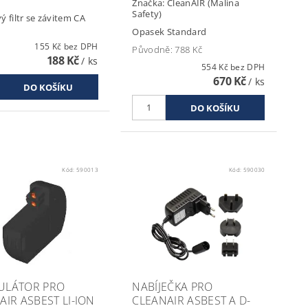
Značka:
CleanAIR (Malina
Safety)
ý filtr se závitem CA
Opasek Standard
155 Kč bez DPH
Původně:
788 Kč
188 Kč
/ ks
554 Kč bez DPH
670 Kč
/ ks
Kód:
590013
Kód:
590030
ULÁTOR PRO
NABÍJEČKA PRO
AIR ASBEST LI-ION
CLEANAIR ASBEST A D-