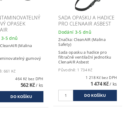
NTAMINOVATELNÝ
SADA OPASKU A HADICE
VÝ OPASEK
PRO CLENAAIR ASBEST
AIR
Dodání 3-5 dnů
 3-5 dnů
Značka:
CleanAIR (Malina
Safety)
:
CleanAIR (Malina
Sada opasku a hadice pro
filtračně ventilační jednotku
aminovatelný gumový
ClenaAIR Asbest
Původně:
1 734 Kč
ě:
661 Kč
1 218 Kč bez DPH
464 Kč bez DPH
1 474 Kč
/ ks
562 Kč
/ ks