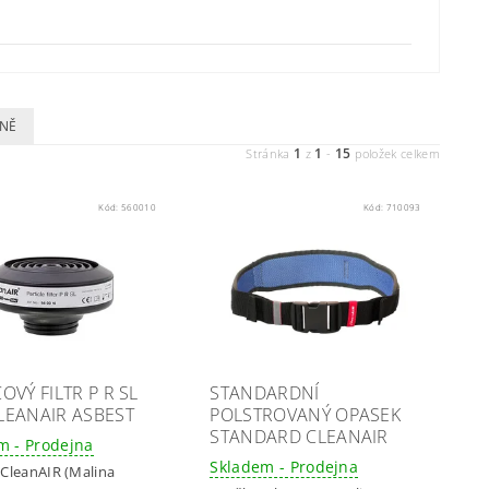
NĚ
1
1
15
Stránka
z
-
položek celkem
Kód:
560010
Kód:
710093
OVÝ FILTR P R SL
STANDARDNÍ
LEANAIR ASBEST
POLSTROVANÝ OPASEK
STANDARD CLEANAIR
m - Prodejna
Skladem - Prodejna
:
CleanAIR (Malina