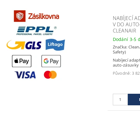
NABÍJECÍ A
V DO AUTO
CLEANAIR
Dodání 3-5 
Značka:
Clean
Safety)
Nabíjecí adap
auto-zásuvky
Původně:
3 82