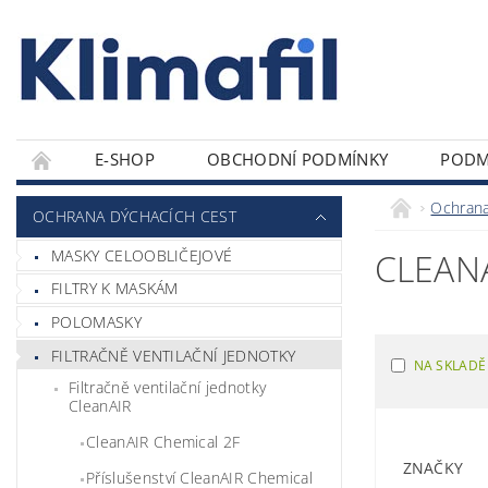
E-SHOP
OBCHODNÍ PODMÍNKY
PODM
Ochrana
OCHRANA DÝCHACÍCH CEST
MASKY CELOOBLIČEJOVÉ
CLEANA
FILTRY K MASKÁM
POLOMASKY
FILTRAČNĚ VENTILAČNÍ JEDNOTKY
NA SKLADĚ
Filtračně ventilační jednotky
CleanAIR
CleanAIR Chemical 2F
ZNAČKY
Příslušenství CleanAIR Chemical