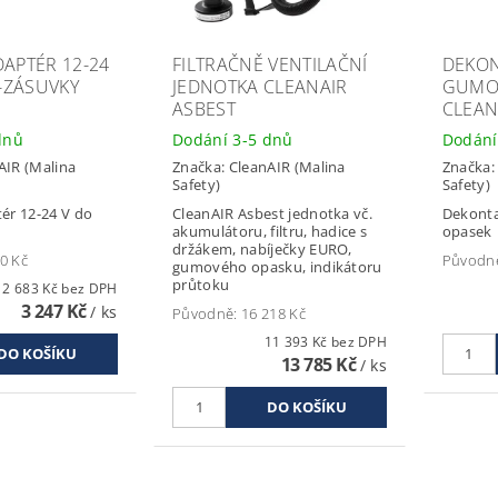
DAPTÉR 12-24
FILTRAČNĚ VENTILAČNÍ
DEKO
-ZÁSUVKY
JEDNOTKA CLEANAIR
GUMO
ASBEST
CLEAN
dnů
Dodání 3-5 dnů
Dodání
AIR (Malina
Značka:
CleanAIR (Malina
Značka
Safety)
Safety)
tér 12-24 V do
CleanAIR Asbest jednotka vč.
Dekont
akumulátoru, filtru, hadice s
opasek
držákem, nabíječky EURO,
0 Kč
Původn
gumového opasku, indikátoru
průtoku
2 683 Kč bez DPH
3 247 Kč
/ ks
Původně:
16 218 Kč
11 393 Kč bez DPH
13 785 Kč
/ ks