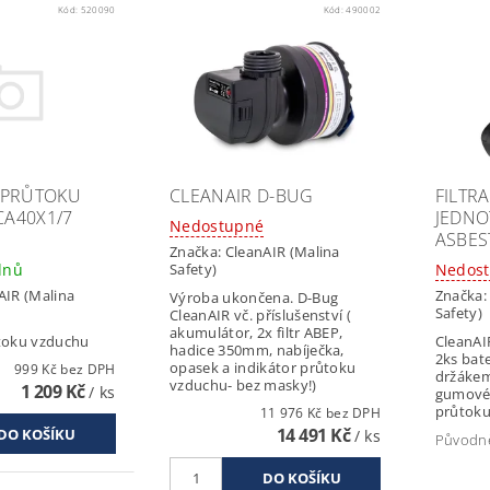
Kód:
520090
Kód:
490002
 PRŮTOKU
CLEANAIR D-BUG
FILTR
A40X1/7
JEDNO
Nedostupné
ASBES
Značka:
CleanAIR (Malina
dnů
Nedos
Safety)
AIR (Malina
Značka
Výroba ukončena. D-Bug
Safety)
CleanAIR vč. příslušenství (
akumulátor, 2x filtr ABEP,
ůtoku vzduchu
CleanAI
hadice 350mm, nabíječka,
2ks bater
opasek a indikátor průtoku
999 Kč bez DPH
držákem
vzduchu- bez masky!)
1 209 Kč
/ ks
gumovéh
průtok
11 976 Kč bez DPH
14 491 Kč
/ ks
Původn