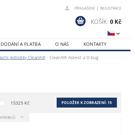
|
PŘIHLÁŠENÍ
REGISTRACE
KOŠÍK:
0 Kč
DODÁNÍ A PLATBA
O NÁS
KONTAKTY
ilační jednotky CleanAIR
CleanAIR Asbest a D-bug
15325
Kč
POLOŽEK K ZOBRAZENÍ:
15
A VÝROBCŮ