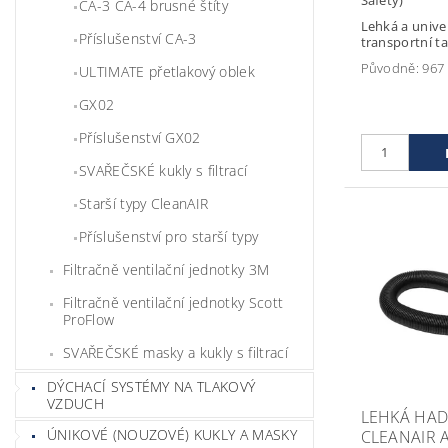
CA-3 CA-4 brusné štíty
Lehká a unive
Příslušenství CA-3
transportní t
Původně:
967
ULTIMATE přetlakový oblek
GX02
Příslušenství GX02
SVAŘEČSKÉ kukly s filtrací
Starší typy CleanAIR
Příslušenství pro starší typy
Filtračně ventilační jednotky 3M
Filtračně ventilační jednotky Scott
ProFlow
SVAŘEČSKÉ masky a kukly s filtrací
DÝCHACÍ SYSTÉMY NA TLAKOVÝ
VZDUCH
LEHKÁ HADI
ÚNIKOVÉ (NOUZOVÉ) KUKLY A MASKY
CLEANAIR 