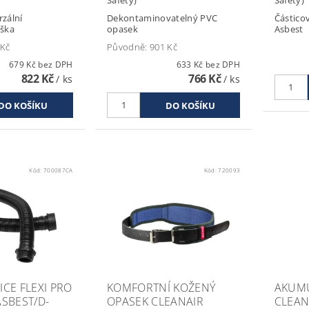
rzální
Dekontaminovatelný PVC
Částicov
aška
opasek
Asbest
 Kč
Původně:
901 Kč
679 Kč bez DPH
633 Kč bez DPH
822 Kč
766 Kč
/ ks
/ ks
Kód:
700087CA
Kód:
720093
CE FLEXI PRO
KOMFORTNÍ KOŽENÝ
AKUM
ASBEST/D-
OPASEK CLEANAIR
CLEAN