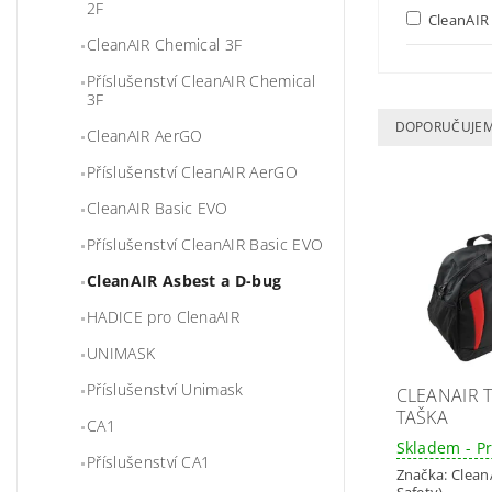
2F
CleanAIR 
CleanAIR Chemical 3F
Příslušenství CleanAIR Chemical
3F
DOPORUČUJE
CleanAIR AerGO
Příslušenství CleanAIR AerGO
CleanAIR Basic EVO
Příslušenství CleanAIR Basic EVO
CleanAIR Asbest a D-bug
HADICE pro ClenaAIR
UNIMASK
Příslušenství Unimask
CLEANAIR 
TAŠKA
CA1
Skladem - P
Příslušenství CA1
Značka:
Clean
Safety)