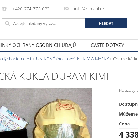
info@klimafil.cz
+420 274 778 623
ÍNKY OCHRANY OSOBNÍCH ÚDAJŮ
ČASTÉ DOTAZY
 dýchacích cest
ÚNIKOVÉ (nouzové) KUKLY A MASKY
Chemická ku
CKÁ KUKLA DURAM KIMI
Nouzový p
Dostupn
Můžeme 
Cena
4 33