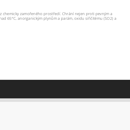
 z chemicky zamořeného prostředí. Chrání nejen proti pevným a
 nad 65°C, anorganickým plynům a parám, oxidu siřičitému (SO2) a