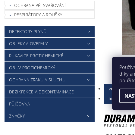
OCHRANA PŘI SVAŘOVÁNÍ
RESPIRÁTORY A ROUŠKY
DETEKTORY PLYNŮ
OBLEKY A OVERALY
RUKAVICE PROTICHEMICKÉ
Použív
OBUV PROTICHEMICKÁ
díky a
OCHRANA ZRAKU A SLUCHU
použit
POPIS
DEZIKFEKCE A DEKONTAMINACE
NAS
DISKUZE
PŮJČOVNA
ZNAČKY