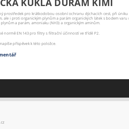
CKÁ KUKLA DURAM KIMI
ý prostředek pro krátkodobou osobní ochranu dýchacích cest, při úniku
m, ale i proti organickým plynům a parám organických látek s bodem varu
m plynům a parám, amoniaku (NH3) a organickým aminům.
 normě EN 143 pro filtry s filtrační účinností ve třídě P2.
napíše příspěvek k této položce.
omentář
.cz