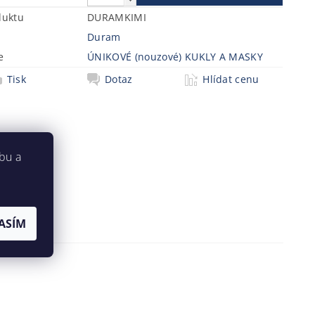
duktu
DURAMKIMI
Duram
e
ÚNIKOVÉ (nouzové) KUKLY A MASKY
Tisk
Dotaz
Hlídat cenu
bu a
ASÍM