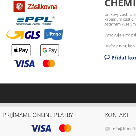
CHEMI
Únikový záchrann
kapalným částicí
ostatním kyselý
Vyhovuje evropské
Buďte první, kdo 
Přidat k
PŘIJÍMÁME ONLINE PLATBY
KONTAKT
info
@
klimafil