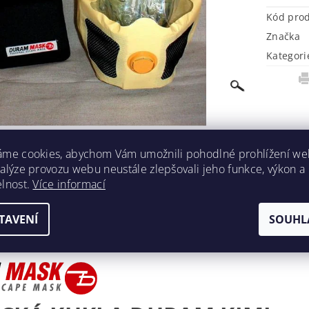
Kód pro
Značka
Kategori
áme cookies, abychom Vám umožnili pohodlné prohlížení we
nalýze provozu webu neustále zlepšovali jeho funkce, výkon a
elnost.
Více informací
TAVENÍ
SOUHL