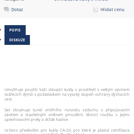
Dotaz
Hlídat cenu
POPIS
DISKUZE
Umožňuje použití Vaší stávající kukly v prostředí s velkým vývinem
svářecích dýmů s požadavkem na vysoký stupeň ochrany dýchacích
cest.
Set obsahuje tunel vnitřního rozvodu vzduchu s připojovacím
závitem a stavitelným směrem proudění, těsnící roušku s jejími
upevňovacími prvky a držák hadice.
Určeno především pro kukly CA-20, pro které je platná certifikace