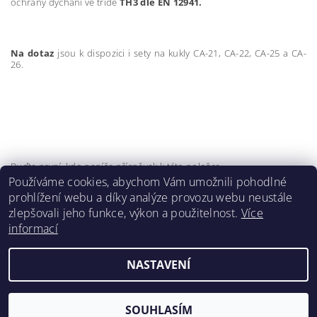
ochrany dýchání ve třídě
TH3
dle EN 12941.
Na dotaz
jsou k dispozici i sety na kukly CA-21, CA-22, CA-25 a CA-
26.
Buďte první, kdo napíše příspěvek k této položce.
Používáme cookies, abychom Vám umožnili pohodlné
Přidat komentář
prohlížení webu a díky analýze provozu webu neustále
zlepšovali jeho funkce, výkon a použitelnost.
Více
informací
NASTAVENÍ
2026 ©
Klimafil
, všechna práva vyhrazena
Vytvořil Shoptet
SOUHLASÍM