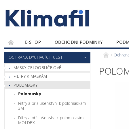
E-SHOP
OBCHODNÍ PODMÍNKY
PODM
Ochrana
OCHRANA DÝCHACÍCH CEST
MASKY CELOOBLIČEJOVÉ
POLOM
FILTRY K MASKÁM
POLOMASKY
Polomasky
Filtry a příslušenstvní k polomaskám
3M
Filtry a příslušenství k polomaskám
MOLDEX