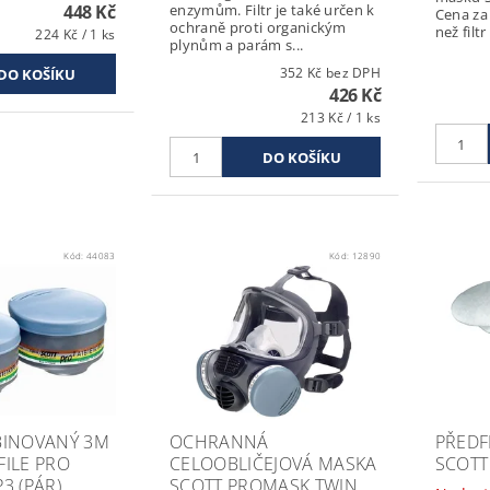
448 Kč
enzymům. Filtr je také určen k
Cena za
ochraně proti organickým
než filt
224 Kč / 1 ks
plynům a parám s...
352 Kč bez DPH
426 Kč
213 Kč / 1 ks
Kód:
44083
Kód:
12890
BINOVANÝ 3M
OCHRANNÁ
PŘEDF
FILE PRO
CELOOBLIČEJOVÁ MASKA
SCOTT 
3 (PÁR)
SCOTT PROMASK TWIN