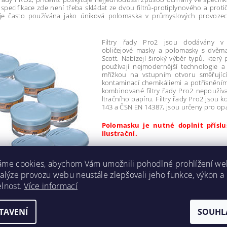
o specifikace zde není třeba skládat ze dvou filtrů-protiplynového a proti
je často používána jako úniková polomaska v průmyslových provoze
Filtry řady Pro2 jsou dodávány v
obličejové masky a polomasky s dvěma 
Scott. Nabízejí široký výběr typů, kter
používají nejmodernější technologie a 
mřížkou na vstupním otvoru směřujícím
kontaminací chemikáliemi a potřísněním, 
kombinované filtry řady Pro2 nepoužívaj
ltračního papíru. Filtry řady Pro2 jso
143 a ČSN EN 14387, jsou určeny pro op
Polomasku je nutné doplnit příslušn
ilustrační.
áme cookies, abychom Vám umožnili pohodlné prohlížení we
nalýze provozu webu neustále zlepšovali jeho funkce, výkon a
elnost.
Více informací
TAVENÍ
SOUHL
JÍCÍ PRODUKTY