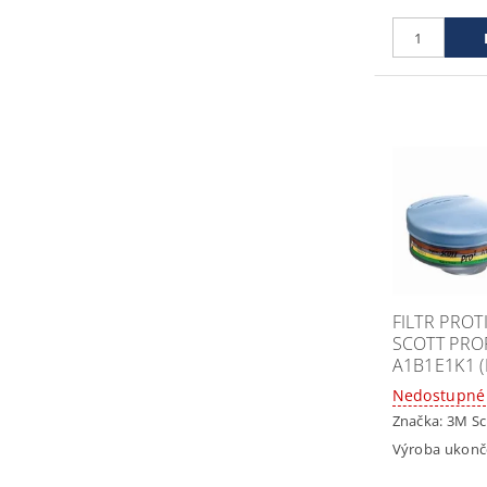
FILTR PRO
SCOTT PRO
A1B1E1K1 (
Nedostupné
Značka:
3M Sc
Výroba ukon