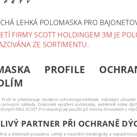
CHÁ LEHKÁ POLOMASKA PRO BAJONETOVÉ
ETÍ FIRMY SCOTT HOLDINGEM 3M JE POL
ŘAZOVÁNA ZE SORTIMENTU.
MASKA PROFILE OCHR
DLÍM
Proﬁ le představuje moderní ochrannýprostředek, nabízející uživatel
ké provozní náklady. Dokonalé vyvážení polomasky, extrémně nízké dýc
činných ﬁltrů SCOTT Pro dovolují její použití při mnoha činnostech v nej
LIVÝ PARTNER
PŘI OCHRANĚ DÝ
ná a dokonale posazená. Lehký a neutrální (nealergický a nepáchnoucí)