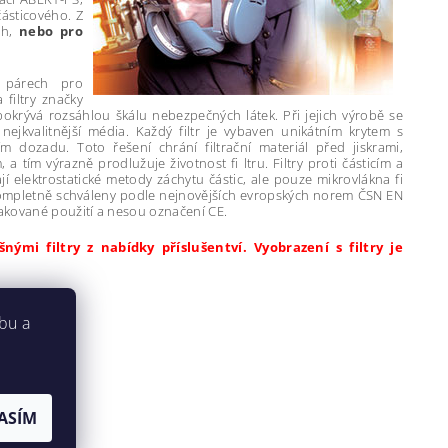
částicového. Z
ch,
nebo pro
 párech pro
filtry značky
ý pokrývá rozsáhlou škálu nebezpečných látek. Při jejich výrobě se
nejkvalitnější média. Každý filtr je vybaven unikátním krytem s
 dozadu. Toto řešení chrání filtrační materiál před jiskrami,
a tím výrazně prodlužuje životnost fi ltru. Filtry proti částicím a
í elektrostatické metody záchytu částic, ale pouze mikrovlákna fi
u kompletně schváleny podle nejnovějších evropských norem ČSN EN
akované použití a nesou označení CE.
ými filtry z nabídky příslušentví. Vyobrazení s filtry je
bu a
ASÍM