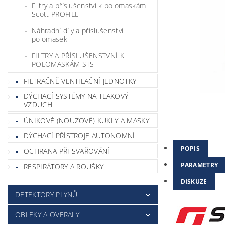
Filtry a příslušenství k polomaskám
Scott PROFILE
Náhradní díly a příslušenství
polomasek
FILTRY A PŘÍSLUŠENSTVNÍ K
POLOMASKÁM STS
FILTRAČNĚ VENTILAČNÍ JEDNOTKY
DÝCHACÍ SYSTÉMY NA TLAKOVÝ
VZDUCH
ÚNIKOVÉ (NOUZOVÉ) KUKLY A MASKY
DÝCHACÍ PŘÍSTROJE AUTONOMNÍ
POPIS
OCHRANA PŘI SVAŘOVÁNÍ
PARAMETRY
RESPIRÁTORY A ROUŠKY
DISKUZE
DETEKTORY PLYNŮ
OBLEKY A OVERALY