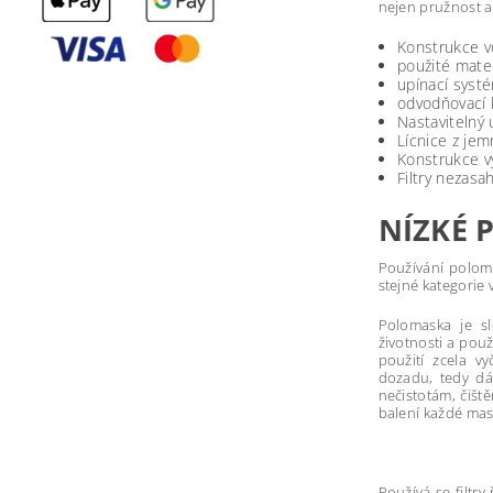
nejen pružnost a
Konstrukce v
použité mater
upínací systé
odvodňovací k
Nastavitelný
Lícnice z jem
Konstrukce v
Filtry nezasa
NÍZKÉ 
Používání poloma
stejné kategorie
Polomaska je s
životnosti a pou
použití zcela vy
dozadu, tedy dál
nečistotám, čišt
balení každé mas
Používá se filtr