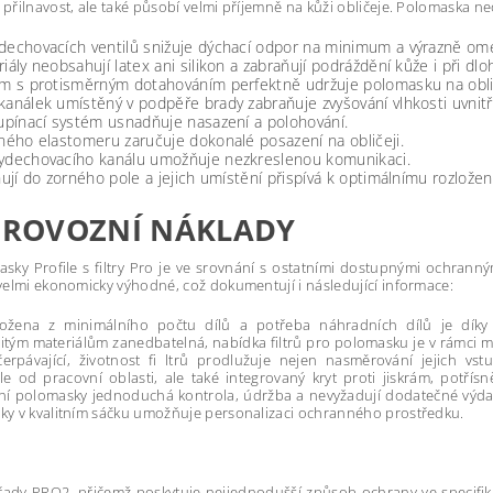
 přilnavost, ale také působí velmi příjemně na kůži obličeje. Polomaska 
dechovacích ventilů snižuje dýchací odpor na minimum a výrazně ome
iály neobsahují latex ani silikon a zabraňují podráždění kůže i při d
m s protisměrným dotahováním perfektně udržuje polomasku na obličej
análek umístěný v podpěře brady zabraňuje zvyšování vlhkosti uvnitř 
 upínací systém usnadňuje nasazení a polohování.
ného elastomeru zaručuje dokonalé posazení na obličeji.
ydechovacího kanálu umožňuje nezkreslenou komunikaci.
hují do zorného pole a jejich umístění přispívá k optimálnímu rozlože
PROVOZNÍ NÁKLADY
sky Proﬁle s ﬁltry Pro je ve srovnání s ostatními dostupnými ochranný
 velmi ekonomicky výhodné, což dokumentují i následující informace:
ložena z minimálního počtu dílů a potřeba náhradních dílů je díky
žitým materiálům zanedbatelná, nabídka ﬁltrů pro polomasku je v rámci m
čerpávající, životnost ﬁ ltrů prodlužuje nejen nasměrování jejich vst
e od pracovní oblasti, ale také integrovaný kryt proti jiskrám, potřís
ění polomasky jednoduchá kontrola, údržba a nevyžadují dodatečné výdaj
ky v kvalitním sáčku umožňuje personalizaci ochranného prostředku.
y řady PRO2, přičemž poskytuje nejjednodušší způsob ochrany ve specifi