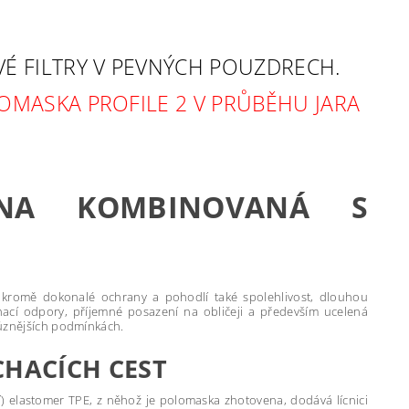
 FILTRY V PEVNÝCH POUZDRECH.
OMASKA PROFILE 2 V PRŮBĚHU JARA
ANA KOMBINOVANÁ S
i kromě dokonalé ochrany a pohodlí také spolehlivost, dlouhou
hací odpory, příjemné posazení na obličeji a především ucelená
různějších podmínkách.
CHACÍCH CEST
 elastomer TPE, z něhož je polomaska zhotovena, dodává lícnici