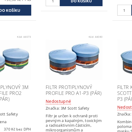
Kód:
44073
Kód:
44080
TIPLYNOVÝ 3M
FILTR PROTIPLYNOVÝ
FILTR
FILE PRO2
PROFILE PRO A1-P3 (PÁR)
SCOTT
PÁR)
P3 (PÁ
Nedostupné
Nedos
Značka:
3M Scott Safety
ott Safety
Značka
Filtr je určen k ochraně proti
pevným a kapalným, toxickým
čena
Kombino
a radioaktivním částicím,
polomas
370 Kč bez DPH
mikroorganismům a
masku S