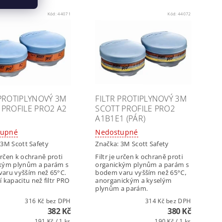
Kód:
44071
Kód:
44072
 PROTIPLYNOVÝ 3M
FILTR PROTIPLYNOVÝ 3M
 PROFILE PRO2 A2
SCOTT PROFILE PRO2
A1B1E1 (PÁR)
tupné
Nedostupné
:
3M Scott Safety
Značka:
3M Scott Safety
 určen k ochraně proti
Filtr je určen k ochraně proti
kým plynům a parám s
organickým plynům a parám s
aru vyšším než 65°C.
bodem varu vyšším než 65°C,
 kapacitu než filtr PRO
anorganickým a kyselým
plynům a parám.
316 Kč bez DPH
314 Kč bez DPH
382 Kč
380 Kč
191 Kč / 1 ks
190 Kč / 1 ks