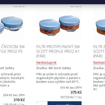
Kód:
53070
Kód:
44070
I ČÁSTICÍM 3M
FILTR PROTIPLYNOVÝ 3M
FILTR
ILE PRO2 P3
SCOTT PROFILE PRO2 A1
SCOTT
(PÁR)
(PÁR)
Nedostupné
Nedos
ott Safety
Značka:
3M Scott Safety
Značka
 k ochraně proti
Filtr je určen k ochraně proti
Filtr je
alným, toxickým
organickým plynům a parám s
organic
m částicím,
bodem varu vyšším než 65°C.
bodem v
smům a
Má vyšší
310 Kč bez DPH
A1.
375 Kč
264 Kč bez DPH
187,50 Kč / 1 ks
319 Kč
159,50 Kč / 1 ks