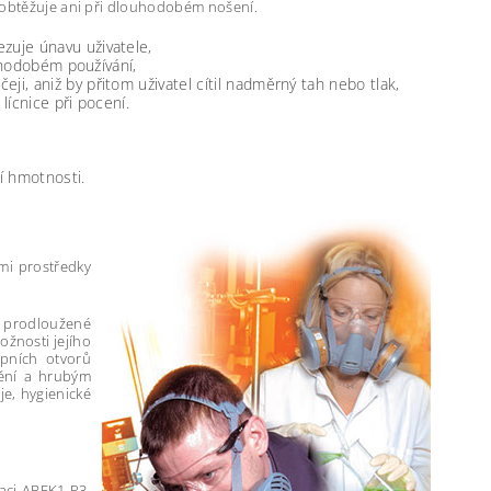
neobtěžuje ani při dlouhodobém nošení.
zuje únavu uživatele,
lohodobém používání,
i, aniž by přitom uživatel cítil nadměrný tah nebo tlak,
lícnice při pocení.
ní hmotnosti.
mi prostředky
 prodloužené
ožnosti jejího
upních otvorů
nění a hrubým
e, hygienické
kaci ABEK1-P3,