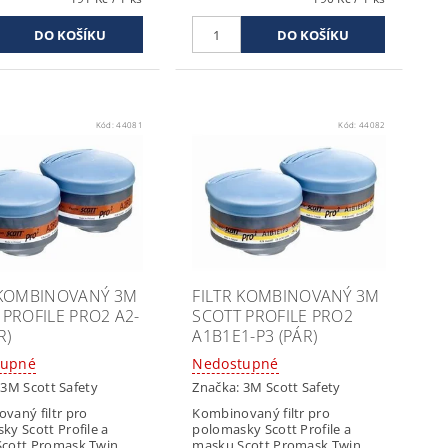
Kód:
44081
Kód:
44082
 KOMBINOVANÝ 3M
FILTR KOMBINOVANÝ 3M
 PROFILE PRO2 A2-
SCOTT PROFILE PRO2
R)
A1B1E1-P3 (PÁR)
tupné
Nedostupné
:
3M Scott Safety
Značka:
3M Scott Safety
vaný filtr pro
Kombinovaný filtr pro
ky Scott Profile a
polomasky Scott Profile a
cott Promask Twin.
masku Scott Promask Twin.