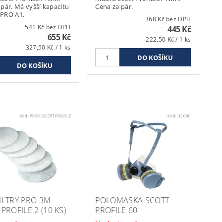
 pár. Má vyšší kapacitu
Cena za pár.
r PRO A1.
368 Kč bez DPH
541 Kč bez DPH
445 Kč
655 Kč
222,50 Kč / 1 ks
327,50 Kč / 1 ks
Kód:
PREFILSCOTTPROFILE
Kód:
32080
ILTRY PRO 3M
POLOMASKA SCOTT
PROFILE 2 (10 KS)
PROFILE 60