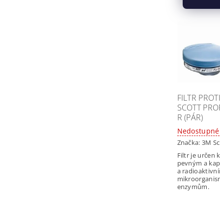
FILTR PROT
SCOTT PROF
R (PÁR)
Nedostupné
Značka:
3M Sc
Filtr je určen
pevným a kap
a radioaktivní
mikroorgani
enzymům.