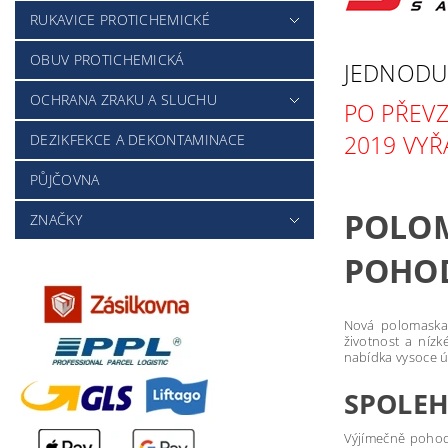
RUKAVICE PROTICHEMICKÉ
OBUV PROTICHEMICKÁ
JEDNODU
OCHRANA ZRAKU A SLUCHU
PO PŘEVZ
2019 VY
DEZIKFEKCE A DEKONTAMINACE
PŮJČOVNA
POLO
ZNAČKY
POHO
Nová polomaska 
životnost a níz
nabídka vysoce ú
SPOLEH
Výjímečně pohodl