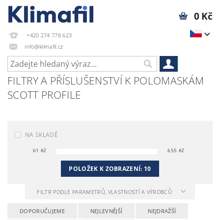
0 Kč
+420 274 778 623
info@klimafil.cz
FILTRY A PŘÍSLUŠENSTVÍ K POLOMASKÁM
SCOTT PROFILE
NA SKLADĚ
61
Kč
655
Kč
POLOŽEK K ZOBRAZENÍ:
10
FILTR PODLE PARAMETRŮ, VLASTNOSTÍ A VÝROBCŮ
DOPORUČUJEME
NEJLEVNĚJŠÍ
NEJDRAŽŠÍ