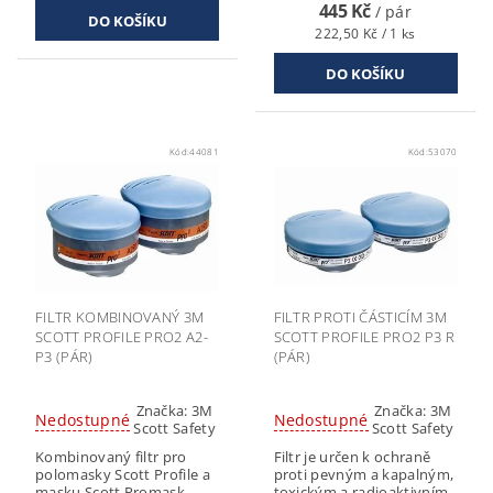
445 Kč
/ pár
222,50 Kč / 1 ks
Kód:
44081
Kód:
53070
FILTR KOMBINOVANÝ 3M
FILTR PROTI ČÁSTICÍM 3M
SCOTT PROFILE PRO2 A2-
SCOTT PROFILE PRO2 P3 R
P3 (PÁR)
(PÁR)
Značka:
3M
Značka:
3M
Nedostupné
Nedostupné
Scott Safety
Scott Safety
Kombinovaný filtr pro
Filtr je určen k ochraně
polomasky Scott Profile a
proti pevným a kapalným,
masku Scott Promask
toxickým a radioaktivním