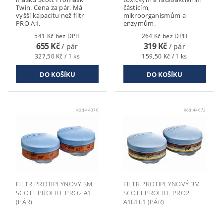
Twin. Cena za pár. Má
částicím,
vyšší kapacitu než filtr
mikroorganismům a
PRO A1.
enzymům.
541 Kč bez DPH
264 Kč bez DPH
655 Kč
319 Kč
/ pár
/ pár
327,50 Kč / 1 ks
159,50 Kč / 1 ks
Kód:
44070
Kód:
44072
FILTR PROTIPLYNOVÝ 3M
FILTR PROTIPLYNOVÝ 3M
SCOTT PROFILE PRO2 A1
SCOTT PROFILE PRO2
(PÁR)
A1B1E1 (PÁR)