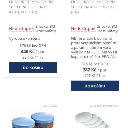
FILTR PROTIPLYNOVÝ 3M
FILTR PROTIPLYNOVÝ 3M
SCOTT PROFILE PRO2
SCOTT PROFILE PRO2 A2
A1B1E1K1 (PÁR)
(PÁR)
Značka:
3M
Značka:
3M
Nedostupné
Nedostupné
Scott Safety
Scott Safety
Výroba ukončena
Filtr je určen k ochraně
proti organickým plynům
370 Kč bez DPH
a parám s bodem varu
448 Kč
/ pár
vyšším než 65°C. Má vyšší
kapacitu než filtr PRO A1.
224 Kč / 1 ks
316 Kč bez DPH
382 Kč
/ pár
191 Kč / 1 ks
Kód:
44080
Kód:
PREFILSCOTTPROFILE