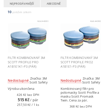
NEJPRODÁVANĚJŠÍ
ABECEDNĚ
10
položek celkem
Kód:
44083
Kód:
44082
FILTR KOMBINOVANÝ 3M
FILTR KOMBINOVANÝ 3M
SCOTT PROFILE PRO
SCOTT PROFILE PRO2
A1B1E1K1-P3 (PÁR)
A1B1E1-P3 (PÁR)
Značka:
3M
Značka:
3M
Nedostupné
Nedostupné
Scott Safety
Scott Safety
Výroba ukončena
Kombinovaný filtr pro
polomasky Scott Profile a
426 Kč bez DPH
masku Scott Promask
515 Kč
/ pár
Twin. Cena za pár.
257,50 Kč / 1 ks
368 Kč bez DPH