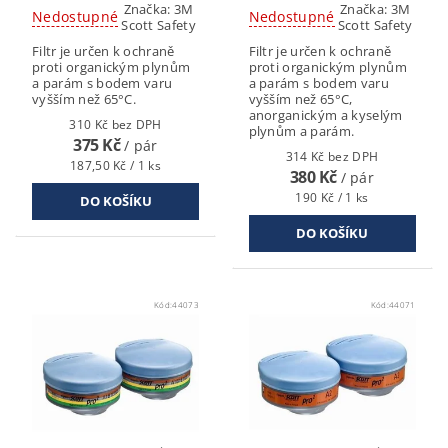
Značka:
3M
Značka:
3M
Nedostupné
Nedostupné
Scott Safety
Scott Safety
Filtr je určen k ochraně
Filtr je určen k ochraně
proti organickým plynům
proti organickým plynům
a parám s bodem varu
a parám s bodem varu
vyšším než 65°C.
vyšším než 65°C,
anorganickým a kyselým
310 Kč bez DPH
plynům a parám.
375 Kč
/ pár
314 Kč bez DPH
187,50 Kč / 1 ks
380 Kč
/ pár
190 Kč / 1 ks
Kód:
44073
Kód:
44071