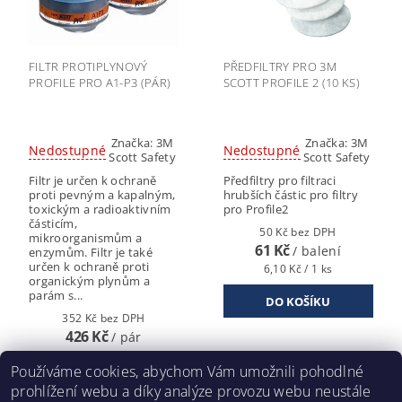
FILTR PROTIPLYNOVÝ
PŘEDFILTRY PRO 3M
PROFILE PRO A1-P3 (PÁR)
SCOTT PROFILE 2 (10 KS)
Značka:
3M
Značka:
3M
Nedostupné
Nedostupné
Scott Safety
Scott Safety
Filtr je určen k ochraně
Předfiltry pro filtraci
proti pevným a kapalným,
hrubších částic pro filtry
toxickým a radioaktivním
pro Profile2
částicím,
50 Kč bez DPH
mikroorganismům a
61 Kč
/ balení
enzymům. Filtr je také
určen k ochraně proti
6,10 Kč / 1 ks
organickým plynům a
parám s...
352 Kč bez DPH
426 Kč
/ pár
213 Kč / 1 ks
Používáme cookies, abychom Vám umožnili pohodlné
prohlížení webu a díky analýze provozu webu neustále