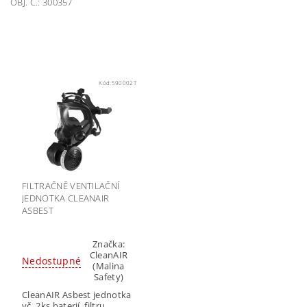
OBJ. Č.: 300357
Kód:
590002T
FILTRAČNĚ VENTILAČNÍ
JEDNOTKA CLEANAIR
ASBEST
Značka:
CleanAIR
Nedostupné
(Malina
Safety)
CleanAIR Asbest jednotka
vč. 2ks baterií, filtru,