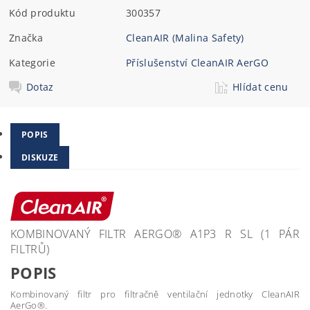
Kód produktu
300357
Značka
CleanAIR (Malina Safety)
Kategorie
Příslušenství CleanAIR AerGO
Dotaz
Hlídat cenu
POPIS
DISKUZE
KOMBINOVANÝ FILTR AERGO® A1P3 R SL (1 PÁR
FILTRŮ)
POPIS
Kombinovaný filtr pro filtračně ventilační jednotky CleanAIR
AerGo®.