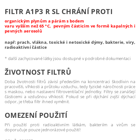
FILTR A1P3 R SL CHRÁNÍ PROTI
organickým plynům a párám s bodem
varu vyšším než 65 °C, pevným částicím ve formě kapalných i
pevných aerosolů
např: prach, vlákna, toxické i netoxické dýmy, bakterie, viry,
radioaktivní částice
* další zachycované látky jsou dostupné v podrobné dokumentaci
ŽIVOTNOST FILTRŮ
Doba životnosti filtrů závisí především na koncentraci škodlivin na
pracovišti, vlhkosti a průtoku vzduchu, tedy fyzické náročnosti práce
s maskou, nebo nastavení filtroventilační jednotky. Filtry se zanášejí
částicemi a vzdušnou vlhkostí. Pokud se při dýchání zvýší dýchací
odpor, je třeba filtr ihned vyměnit.
OMEZENÍ POUŽITÍ
Při použití proti radioaktivním látkám, bakteriím a virům se
doporučuje pouze jednorázové použití!