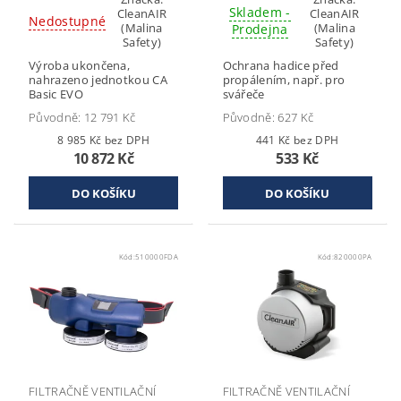
Skladem -
CleanAIR
CleanAIR
Nedostupné
(Malina
(Malina
Prodejna
Safety)
Safety)
Výroba ukončena,
Ochrana hadice před
nahrazeno jednotkou CA
propálením, např. pro
Basic EVO
svářeče
Původně:
12 791 Kč
Původně:
627 Kč
8 985 Kč bez DPH
441 Kč bez DPH
10 872 Kč
533 Kč
Kód:
510000FDA
Kód:
820000PA
FILTRAČNĚ VENTILAČNÍ
FILTRAČNĚ VENTILAČNÍ