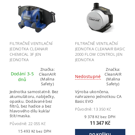
FILTRAČNĚ VENTILAČNÍ
FILTRAČNĚ VENTILAČNÍ
JEDNOTKA CLEANAIR
JEDNOTKA CLEANAIR BASIC
CHEMICAL 3F JEN
2000 FLOW CONTROL JEN
JEDNOTKA
JEDNOTKA
Značka:
Značka:
Dodání 3-5
CleanAIR
CleanAIR
Nedostupné
(Malina
(Malina
dnů
Safety)
Safety)
Jednotka samostatně. Bez
Výroba ukončena,
akumulátoru, nabíječky,
nahrazeno jednotkou CA
opasku. Dodávané bez
Basic EVO
filtrů, bez hadice a bez
Původně:
13 350 Kč
hlavového dílu kukla/
štít/maska.
9 378 Kč bez DPH
11 347 Kč
Původně:
22 055 Kč
15 493 Kč bez DPH