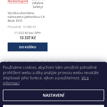
Nedostupné
(Malina
Safety)
Výroba ukončena,
nahrazeno jednotkou CA
Basic EVO
Původně:
15 690 Kč
11 022 Kč bez DPH
13 337 Kč
Buďte první, kdo napíše příspěvek k této položce.
Používáme cookies, abychom Vám umožnili pohodlné
Přidat komentář
prohlížení webu a díky analýze provozu webu neustále
zlepšovali jeho funkce, výkon a použitelnost.
Více
informací
NASTAVENÍ
2026 ©
Klimafil
, všechna práva vyhrazena