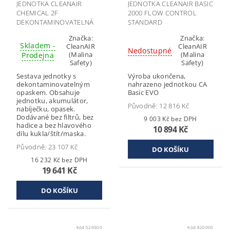
JEDNOTKA CLEANAIR
JEDNOTKA CLEANAIR BASIC
CHEMICAL 2F
2000 FLOW CONTROL
DEKONTAMINOVATELNÁ
STANDARD
Značka:
Značka:
Skladem -
CleanAIR
CleanAIR
Nedostupné
(Malina
(Malina
Prodejna
Safety)
Safety)
Sestava jednotky s
Výroba ukončena,
dekontaminovatelným
nahrazeno jednotkou CA
opaskem. Obsahuje
Basic EVO
jednotku, akumulátor,
Původně:
12 816 Kč
nabíječku, opasek.
Dodávané bez filtrů, bez
9 003 Kč bez DPH
hadice a bez hlavového
10 894 Kč
dílu kukla/štít/maska.
Původně:
23 107 Kč
16 232 Kč bez DPH
19 641 Kč
Kód:
520000
Kód:
820000