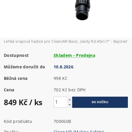
Lehká vrapová hadice pro CleanAIR Basic, závity Rd 40x1/7" - Bajonet
Dostupnost
Skladem - Prodejna
Můžeme doručit do
10.8.2026
Běžná cena
998 Kč
Cena
702 Kč bez DPH
849 Kč
/ ks
Kód produktu
700060B
Značka
CleanAIR (Malina Safety)