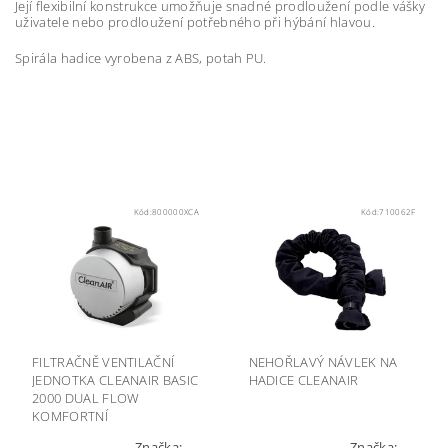
Její flexibilní konstrukce umožňuje snadné prodloužení podle vášky
uživatele nebo prodloužení potřebného při hýbání hlavou.
Spirála hadice vyrobena z ABS, potah PU.
Kód:
800000XCA
Kód:
710062F
FILTRAČNĚ VENTILAČNÍ
NEHOŘLAVÝ NÁVLEK NA
JEDNOTKA CLEANAIR BASIC
HADICE CLEANAIR
2000 DUAL FLOW
KOMFORTNÍ
Značka:
Značka: