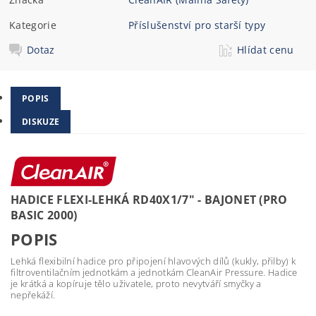
Kategorie
Příslušenství pro starší typy
Dotaz
Hlídat cenu
POPIS
DISKUZE
HADICE FLEXI-LEHKÁ RD40X1/7" - BAJONET (PRO
BASIC 2000)
POPIS
Lehká flexibilní hadice pro připojení hlavových dílů (kukly, přilby) k
filtroventilačním jednotkám a jednotkám CleanAir Pressure. Hadice
je krátká a kopíruje tělo uživatele, proto nevytváří smyčky a
nepřekáží.