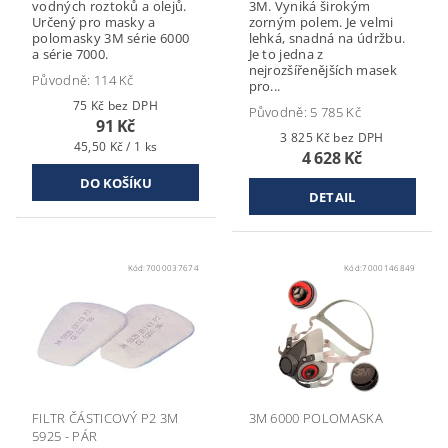
vodných roztoků a olejů.
3M. Vyniká širokým
Určený pro masky a
zorným polem. Je velmi
polomasky 3M série 6000
lehká, snadná na údržbu.
a série 7000.
Je to jedna z
nejrozšířenějších masek
Původně:
114 Kč
pro...
75 Kč bez DPH
Původně:
5 785 Kč
91 Kč
3 825 Kč bez DPH
45,50 Kč / 1 ks
4 628 Kč
DETAIL
Kód:
7000037674
Kód:
7000146849
FILTR ČÁSTICOVÝ P2 3M
3M 6000 POLOMASKA
5925 - PÁR