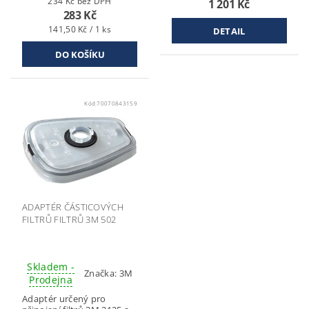
234 Kč bez DPH
1 201 Kč
283 Kč
141,50 Kč / 1 ks
DETAIL
Kód:
70070843159
ADAPTÉR ČÁSTICOVÝCH
FILTRŮ FILTRŮ 3M 502
Skladem -
Značka:
3M
Prodejna
Adaptér určený pro