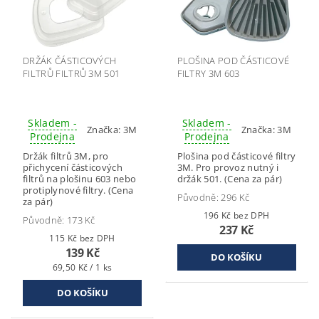
DRŽÁK ČÁSTICOVÝCH
PLOŠINA POD ČÁSTICOVÉ
FILTRŮ FILTRŮ 3M 501
FILTRY 3M 603
Skladem -
Skladem -
Značka:
3M
Značka:
3M
Prodejna
Prodejna
Držák filtrů 3M, pro
Plošina pod částicové filtry
přichycení částicových
3M. Pro provoz nutný i
filtrů na plošinu 603 nebo
držák 501. (Cena za pár)
protiplynové filtry. (Cena
Původně:
296 Kč
za pár)
196 Kč bez DPH
Původně:
173 Kč
237 Kč
115 Kč bez DPH
139 Kč
69,50 Kč / 1 ks