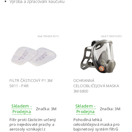
Výroba a zpracování kaučuku
Kód:
7000037673
Kód:
7100015051
FILTR ČÁSTICOVÝ P1 3M
OCHRANNÁ
5911 - PÁR
CELOOBLIČEJOVÁ MASKA
3M 6800
Skladem -
Skladem -
Značka:
3M
Značka:
3M
Prodejna
Prodejna
Filtr proti částicím určený
Pohodlná lehká
pro nejedovaté prachy a
celoobličejová maska pro
aerosoly vznikající z
bajonetový systém filtrů