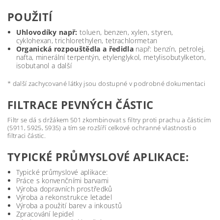
POUŽITÍ
Uhlovodíky např:
toluen, benzen, xylen, styren,
cyklohexan, trichlorethylen, tetrachlormetan
Organická rozpouštědla a ředidla
např: benzín, petrolej,
nafta, minerální terpentýn, etylenglykol, metylisobutylketon,
isobutanol a další
* další zachycované látky jsou dostupné v podrobné dokumentaci
FILTRACE PEVNÝCH ČÁSTIC
Filtr se dá s držákem 501 zkombinovat s filtry proti prachu a částicím
(5911, 5925, 5935) a tím se rozšíří celkové ochranné vlastnosti o
filtraci částic.
TYPICKÉ PRŮMYSLOVÉ APLIKACE:
Typické průmyslové aplikace:
Práce s konvenčními barvami
Výroba dopravních prostředků
Výroba a rekonstrukce letadel
Výroba a použití barev a inkoustů
Zpracování lepidel