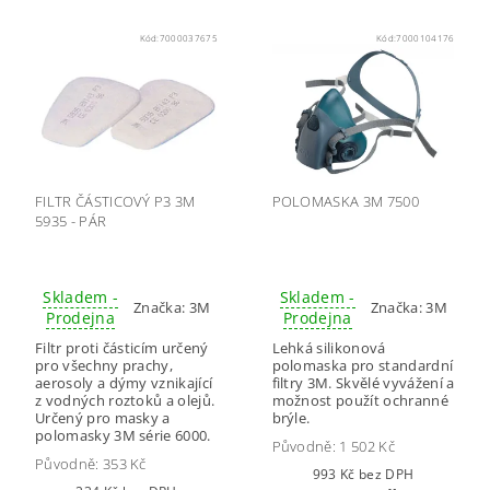
Kód:
7000037675
Kód:
7000104176
FILTR ČÁSTICOVÝ P3 3M
POLOMASKA 3M 7500
5935 - PÁR
Skladem -
Skladem -
Značka:
3M
Značka:
3M
Prodejna
Prodejna
Filtr proti částicím určený
Lehká silikonová
pro všechny prachy,
polomaska pro standardní
aerosoly a dýmy vznikající
filtry 3M. Skvělé vyvážení a
z vodných roztoků a olejů.
možnost použít ochranné
Určený pro masky a
brýle.
polomasky 3M série 6000.
Původně:
1 502 Kč
Původně:
353 Kč
993 Kč bez DPH