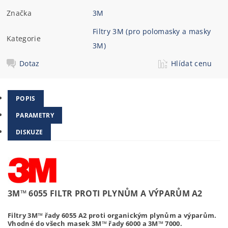
Značka
3M
Filtry 3M (pro polomasky a masky
Kategorie
3M)
Dotaz
Hlídat cenu
POPIS
PARAMETRY
DISKUZE
3M™ 6055 FILTR PROTI PLYNŮM A VÝPARŮM A2
Filtry 3M™ řady 6055 A2 proti organickým plynům a výparům.
Vhodné do všech masek 3M™ řady 6000 a 3M™ 7000.