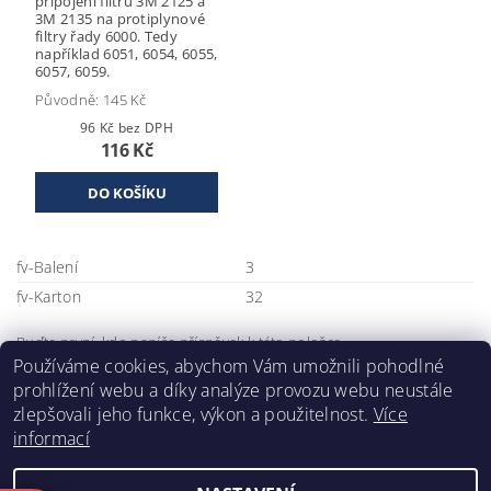
připojení filtrů 3M 2125 a
3M 2135 na protiplynové
filtry řady 6000. Tedy
například 6051, 6054, 6055,
6057, 6059.
Původně:
145 Kč
96 Kč bez DPH
116 Kč
fv-Balení
3
fv-Karton
32
Buďte první, kdo napíše příspěvek k této položce.
Používáme cookies, abychom Vám umožnili pohodlné
Přidat komentář
prohlížení webu a díky analýze provozu webu neustále
zlepšovali jeho funkce, výkon a použitelnost.
Více
informací