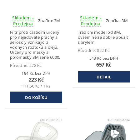
Skladem -
Skladem -
Značka:
3M
Značka:
3M
Prodejna
Prodejna
Filtr proti částicím určený
Tradiční model od 3M,
pro nejedovaté prachy a
ovšem nelze dobře použít
aerosoly vznikající z
s brýlemi
vodných roztoků a olejů.
Původně:
822 Kč
Určený pro masky a
polomasky 3M série 6000.
543 Kč bez DPH
657 Kč
Původně:
278 Kč
184 Kč bez DPH
DETAIL
223 Kč
111,50 Kč / 1 ks
Kód:
7100066103
Kód:
7100066104