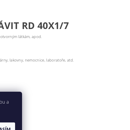
ÁVIT RD 40X1/7
motvorným látkám, apod.
várny, lakovny, nemocnice, laboratoře, atd.
bu a
 jsou
ASÍM