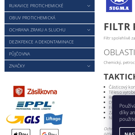
RUKAVICE PROTICHEMICKÉ
OBUV PROTICHEMICKÁ
FILTR
OCHRANA ZRAKU A SLUCHU
Filtr spolehlivě
DEZIKFEKCE A DEKONTAMINACE
OBLASTI
PŮJČOVNA
Chemický, petroch
ZNAČKY
TAKTIC
Částicový kom
Těleso vyrob
Rozměry: pr
Dýchací odpor
Použív
Filtrační úči
díky a
Závitové při
Normy: EN 1
použit
Ochranný filtr P3
označeny značko
NAS