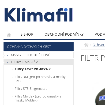
E-SHOP
OBCHODNÍ PODMÍNKY
PODM
Ochrana
OCHRANA DÝCHACÍCH CEST
MASKY CELOOBLIČEJOVÉ
FILTR 
FILTRY K MASKÁM
Filtry závit RD 40x1/7
Filtry 3M (pro polomasky a masky
3M)
Filtry STS Shigematsu
Filtry Moldex (pro polomasky a
masky Moldex)