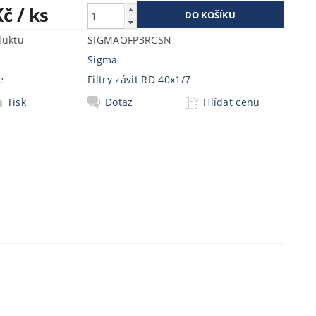
Kč
/ ks
duktu
SIGMAOFP3RCSN
Sigma
e
Filtry závit RD 40x1/7
Tisk
Dotaz
Hlídat cenu