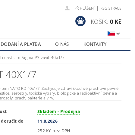
|
PŘIHLÁŠENÍ
REGISTRACE
KOŠÍK:
0 Kč
DODÁNÍ A PLATBA
O NÁS
KONTAKTY
roti částicím Sigma P3 závit 40x1/7
T 40X1/7
závitem NATO RD 40x1/7. Zachycuje zdraví škodlivé prachové pevné
ástice, aerosoly, toxické výpary, biologické a radioaktivní pevné a
rosoly, prach, bakterie a viry.
ost
Skladem - Prodejna
doručit do
11.8.2026
252 Kč bez DPH