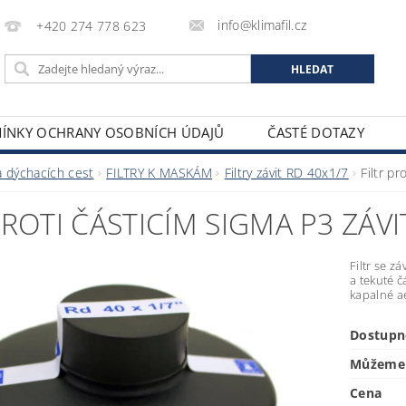
info@klimafil.cz
+420 274 778 623
ÍNKY OCHRANY OSOBNÍCH ÚDAJŮ
ČASTÉ DOTAZY
 dýchacích cest
FILTRY K MASKÁM
Filtry závit RD 40x1/7
Filtr p
PROTI ČÁSTICÍM SIGMA P3 ZÁVI
Filtr se 
a tekuté č
kapalné ae
Dostupn
Můžeme 
Cena