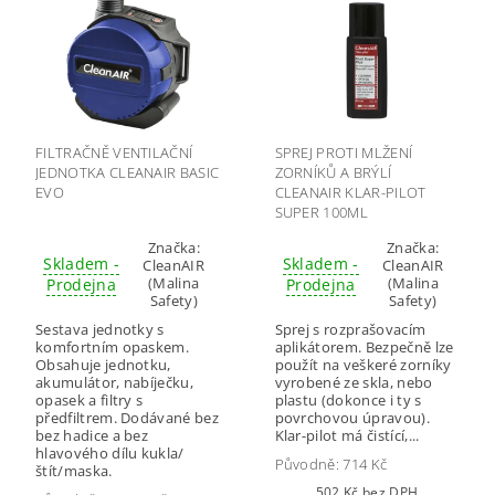
FILTRAČNĚ VENTILAČNÍ
SPREJ PROTI MLŽENÍ
JEDNOTKA CLEANAIR BASIC
ZORNÍKŮ A BRÝLÍ
EVO
CLEANAIR KLAR-PILOT
SUPER 100ML
Značka:
Značka:
Skladem -
Skladem -
CleanAIR
CleanAIR
(Malina
(Malina
Prodejna
Prodejna
Safety)
Safety)
Sestava jednotky s
Sprej s rozprašovacím
komfortním opaskem.
aplikátorem. Bezpečně lze
Obsahuje jednotku,
použít na veškeré zorníky
akumulátor, nabíječku,
vyrobené ze skla, nebo
opasek a filtry s
plastu (dokonce i ty s
předfiltrem. Dodávané bez
povrchovou úpravou).
bez hadice a bez
Klar-pilot má čistící,...
hlavového dílu kukla/
Původně:
714 Kč
štít/maska.
502 Kč bez DPH