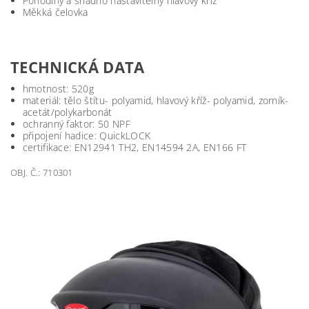
Pohodlný a snadno nastavitelný hlavový kříž
Měkká čelovka
TECHNICKÁ DATA
hmotnost: 520g
materiál: tělo štítu- polyamid, hlavový kříž- polyamid, zorník-
acetát/polykarbonát
ochranný faktor: 50 NPF
připojení hadice: QuickLOCK
certifikace: EN12941 TH2, EN14594 2A, EN166 FT
OBJ. Č.: 710301