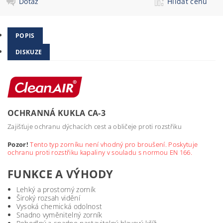
Dotaz
Hlídat cenu
POPIS
DISKUZE
OCHRANNÁ KUKLA CA-3
Zajišťuje ochranu dýchacích cest a obličeje proti rozstřiku
Pozor!
Tento typ zorníku není vhodný pro broušení. Poskytuje
ochranu proti rozstřiku kapaliny v souladu s normou EN 166.
FUNKCE A VÝHODY
Lehký a prostorný zorník
Široký rozsah vidění
Vysoká chemická odolnost
Snadno vyměnitelný zorník