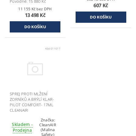
Původně:
15 880 Kč
607 Kč
11 155 Kč bez DPH
13 498 Kč
Kód:
011017
SPREJ PROTI MLŽENÍ
ZORNÍKŮ A BRÝLÍ KLAR-
PILOT COMFORT- 17ML
CLEANAIR
Značka:
Skladem -
CleanAIR
(Malina
Prodejna
Safety)