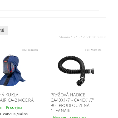
NĚ
1
1
19
Stránka
z
-
položek celkem
Kód:
720202B
Kód:
700086RL
HÁ KUKLA
PRYŽOVÁ HADICE
AIR CA-2 MODRÁ
CA40X1/7"- CA40X1/7"
90° PRODLOUŽENÁ
m - Prodejna
CLEANAIR
:
CleanAIR (Malina
Skladem - Prodejna