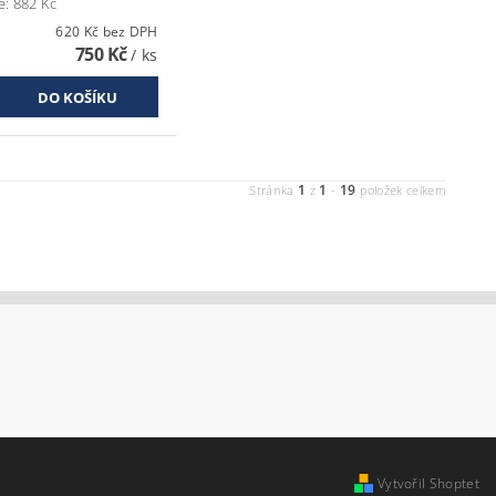
ě:
882 Kč
620 Kč bez DPH
750 Kč
/ ks
1
1
19
Stránka
z
-
položek celkem
Vytvořil Shoptet