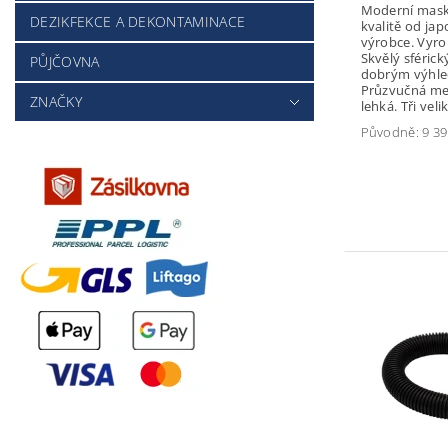
Moderní maska
DEZIKFEKCE A DEKONTAMINACE
kvalitě od ja
výrobce. Vyro
Skvělý sférick
PŮJČOVNA
dobrým výhle
Průzvučná me
ZNAČKY
lehká. Tři velik
Původně:
9 39