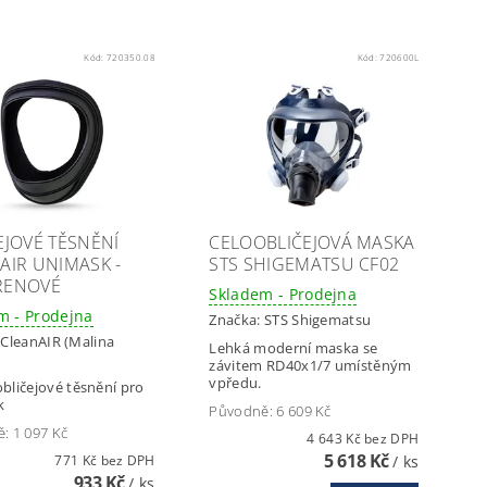
Kód:
720350.08
Kód:
720600L
EJOVÉ TĚSNĚNÍ
CELOOBLIČEJOVÁ MASKA
AIR UNIMASK -
STS SHIGEMATSU CF02
RENOVÉ
Skladem - Prodejna
m - Prodejna
Značka:
STS Shigematsu
:
CleanAIR (Malina
Lehká moderní maska se
závitem RD40x1/7 umístěným
vpředu.
bličejové těsnění pro
k
Původně:
6 609 Kč
ě:
1 097 Kč
4 643 Kč bez DPH
5 618 Kč
771 Kč bez DPH
/ ks
933 Kč
/ ks