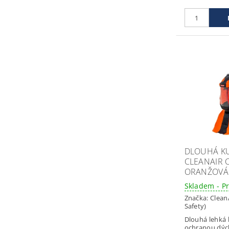
DLOUHÁ K
CLEANAIR 
ORANŽOVÁ
Skladem - P
Značka:
Clean
Safety)
Dlouhá lehká 
ochranou dých