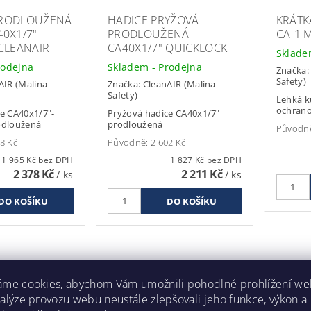
PRODLOUŽENÁ
HADICE PRYŽOVÁ
KRÁTK
0X1/7"-
PRODLOUŽENÁ
CA-1 
 CLEANAIR
CA40X1/7" QUICKLOCK
Sklade
rodejna
Skladem - Prodejna
Značka
Safety)
AIR (Malina
Značka:
CleanAIR (Malina
Safety)
Lehká k
ochrano
e CA40x1/7"-
Pryžová hadice CA40x1/7"
odloužená
prodloužená
Původn
8 Kč
Původně:
2 602 Kč
1 965 Kč bez DPH
1 827 Kč bez DPH
2 378 Kč
2 211 Kč
/ ks
/ ks
áme cookies, abychom Vám umožnili pohodlné prohlížení we
Kód:
720300.02
Kód:
720102
nalýze provozu webu neustále zlepšovali jeho funkce, výkon a