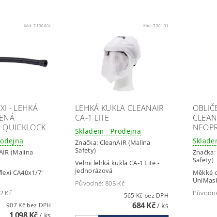
Kód:
710060L
Kód:
720101
XI - LEHKÁ
LEHKÁ KUKLA CLEANAIR
OBLIČ
ENÁ
CA-1 LITE
CLEAN
- QUICKLOCK
NEOP
Skladem - Prodejna
rodejna
Sklade
Značka:
CleanAIR (Malina
Safety)
AIR (Malina
Značka
Safety)
Velmi lehká kukla CA-1 Lite -
jednorázová
flexi CA40x1/7"
Měkké o
UniMas
Původně:
805 Kč
2 Kč
Původn
565 Kč bez DPH
684 Kč
907 Kč bez DPH
/ ks
1 098 Kč
/ ks