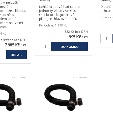
 v nejvyšší
ponského
Lehká vrapová hadice pro
Dlouhá 
bena ze silikonu.
jednotky 2F, 3F, AerGO,
ochrano
ý zorník s
QuickLock bajonetové
Původn
dem i dolů.
připojení hlavového dílu
mbrána. Velmi
Původně:
1 170 Kč
osti....
822 Kč bez DPH
4 Kč
995 Kč
/ ks
6 599 Kč bez DPH
7 985 Kč
/ ks
DETAIL
Kód:
700086L
Kód:
710086L