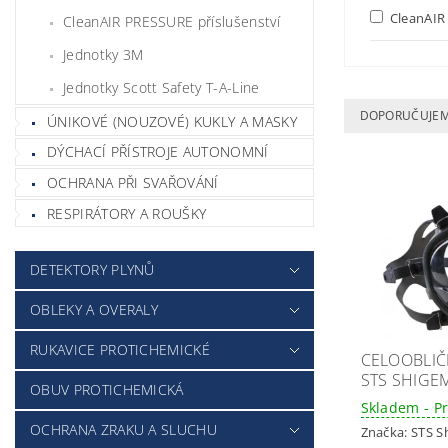
CleanAIR 
CleanAIR PRESSURE příslušenství
Jednotky 3M
Jednotky Scott Safety T-A-Line
DOPORUČUJE
ÚNIKOVÉ (NOUZOVÉ) KUKLY A MASKY
DÝCHACÍ PŘÍSTROJE AUTONOMNÍ
OCHRANA PŘI SVAŘOVÁNÍ
RESPIRÁTORY A ROUŠKY
DETEKTORY PLYNŮ
OBLEKY A OVERALY
RUKAVICE PROTICHEMICKÉ
CELOOBLIČ
STS SHIGE
OBUV PROTICHEMICKÁ
Skladem - P
OCHRANA ZRAKU A SLUCHU
Značka:
STS S