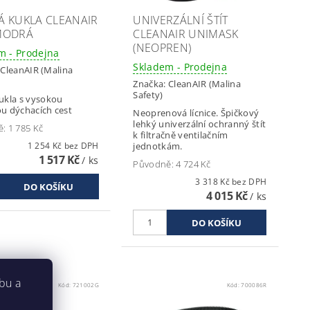
Á KUKLA CLEANAIR
UNIVERZÁLNÍ ŠTÍT
MODRÁ
CLEANAIR UNIMASK
(NEOPREN)
m - Prodejna
Skladem - Prodejna
:
CleanAIR (Malina
Značka:
CleanAIR (Malina
Safety)
ukla s vysokou
u dýchacích cest
Neoprenová lícnice. Špičkový
lehký univerzální ochranný štít
ě:
1 785 Kč
k filtračně ventilačním
1 254 Kč bez DPH
jednotkám.
1 517 Kč
/ ks
Původně:
4 724 Kč
3 318 Kč bez DPH
4 015 Kč
/ ks
bu a
Kód:
721002G
Kód:
700086R