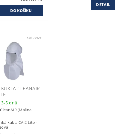
DETAIL
Kód:
720201
 KUKLA CLEANAIR
ITE
 3-5 dnů
:
CleanAIR (Malina
hká kukla CA-2 Lite -
zová