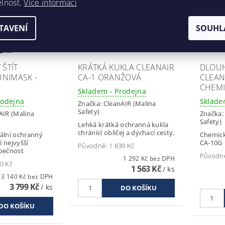
elnost.
Více informací
TAVENÍ
SOUHL
ŠTÍT
KRÁTKÁ KUKLA CLEANAIR
DLOU
UNIMASK -
CA-1 ORANŽOVÁ
CLEAN
CHEMI
Skladem - Prodejna
rodejna
Sklade
Značka:
CleanAIR (Malina
Safety)
AIR (Malina
Značka
Safety)
Lehká krátká ochranná kukla
chránící obličej a dýchací cesty.
ální ochranný
Chemick
í nejvyšší
CA-10G
Původně:
1 839 Kč
pečnost
Původn
1 292 Kč bez DPH
0 Kč
1 563 Kč
/ ks
3 140 Kč bez DPH
3 799 Kč
/ ks