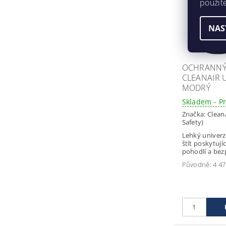
použit
NAS
OCHRANNÝ 
CLEANAIR 
MODRÝ
Skladem - P
Značka:
Clean
Safety)
Lehký univerz
štít poskytujíc
pohodlí a bez
Původně:
4 47