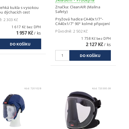
Značka:
CleanAIR (Malina
lehká kukla s vysokou
Safety)
u dýchacích cest
Pryžová hadice CA40x1/7"-
ě:
2 303 Kč
CA40x1/7" 90° kolmé připojení
1 617 Kč bez DPH
Původně:
2 502 Kč
1 957 Kč
/ ks
1 758 Kč bez DPH
2 127 Kč
/ ks
Kód:
720102B
Kód:
720300.08