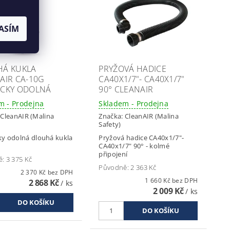
ASÍM
HÁ KUKLA
PRYŽOVÁ HADICE
AIR CA-10G
CA40X1/7"- CA40X1/7"
CKY ODOLNÁ
90° CLEANAIR
m - Prodejna
Skladem - Prodejna
:
CleanAIR (Malina
Značka:
CleanAIR (Malina
Safety)
y odolná dlouhá kukla
Pryžová hadice CA40x1/7"-
CA40x1/7" 90° - kolmé
připojení
ě:
3 375 Kč
Původně:
2 363 Kč
2 370 Kč bez DPH
1 660 Kč bez DPH
2 868 Kč
/ ks
2 009 Kč
/ ks