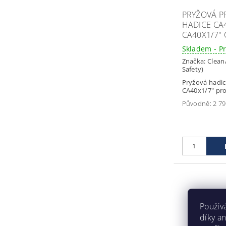
PRYŽOVÁ 
HADICE CA4
CA40X1/7"
Skladem - P
Značka:
Clean
Safety)
Pryžová hadic
CA40x1/7" pr
Původně:
2 79
Použív
díky a