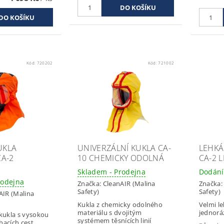
Kód:
720202
Kód:
721002
UKLA
UNIVERZÁLNÍ KUKLA CA-
LEHKÁ
CA-2
10 CHEMICKY ODOLNÁ
CA-2 L
Skladem - Prodejna
Dodání
rodejna
Značka:
CleanAIR (Malina
Značka
Safety)
Safety)
AIR (Malina
Kukla z chemicky odolného
Velmi le
materiálu s dvojitým
jednorá
kukla s vysokou
systémem těsnících linií
acích cest