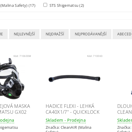
(Malina Safety)
(17)
STS Shigematsu
(2)
ME
NEJLEVNĚJŠÍ
NEJDRAŽŠÍ
NEJPRODÁVANĚJŠÍ
ABECED
Kód:
710600M
Kód:
710060
EJOVÁ MASKA
HADICE FLEXI - LEHKÁ
DLOU
MATSU GX02
CA40X1/7" - QUICKLOCK
CLEAN
rodejna
Skladem - Prodejna
Sklade
higematsu
Značka:
CleanAIR (Malina
Značka
Safety)
Safety)