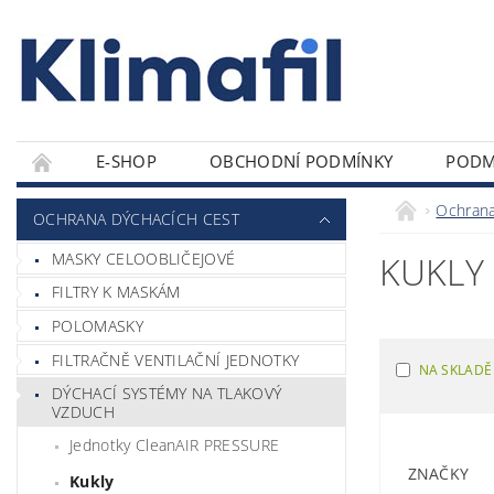
E-SHOP
OBCHODNÍ PODMÍNKY
PODM
Ochrana
OCHRANA DÝCHACÍCH CEST
MASKY CELOOBLIČEJOVÉ
KUKLY
FILTRY K MASKÁM
POLOMASKY
FILTRAČNĚ VENTILAČNÍ JEDNOTKY
NA SKLADĚ
DÝCHACÍ SYSTÉMY NA TLAKOVÝ
VZDUCH
Jednotky CleanAIR PRESSURE
ZNAČKY
Kukly