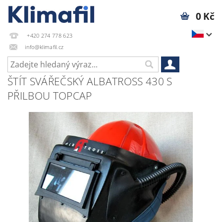
0 Kč
+420 274 778 623
info@klimafil.cz
ŠTÍT SVÁŘEČSKÝ ALBATROSS 430 S
PŘILBOU TOPCAP