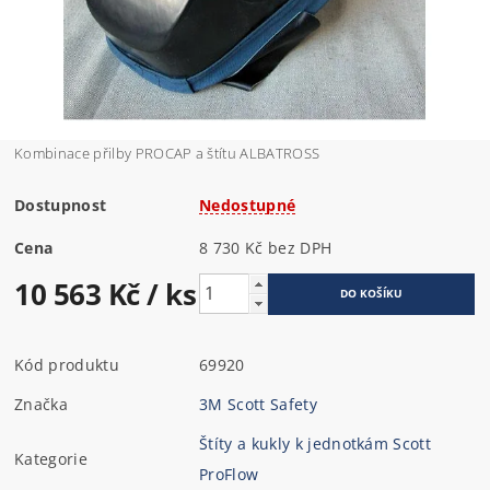
Kombinace přilby PROCAP a štítu ALBATROSS
Dostupnost
Nedostupné
Cena
8 730 Kč bez DPH
10 563 Kč
/ ks
Kód produktu
69920
Značka
3M Scott Safety
Štíty a kukly k jednotkám Scott
Kategorie
ProFlow