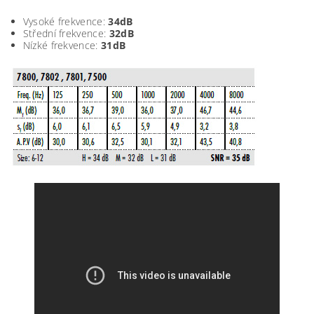
Vysoké frekvence:
34dB
Střední frekvence:
32dB
Nízké frekvence:
31dB