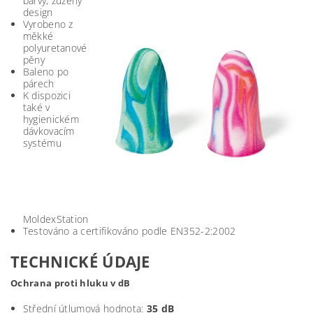
barvy, zúžený
design
Vyrobeno z
měkké
polyuretanové
pěny
Baleno po
párech
K dispozici
také v
hygienickém
dávkovacím
systému
MoldexStation
Testováno a certifikováno podle EN352-2:2002
TECHNICKÉ ÚDAJE
Ochrana proti hluku v dB
Střední útlumová hodnota:
35 dB