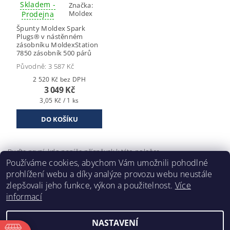
Skladem -
Značka:
Moldex
Prodejna
Špunty Moldex Spark
Plugs® v nástěnném
zásobníku MoldexStation
7850 zásobník 500 párů
Původně:
3 587 Kč
2 520 Kč bez DPH
3 049 Kč
3,05 Kč / 1 ks
Buďte první, kdo napíše příspěvek k této položce.
Používáme cookies, abychom Vám umožnili pohodlné
Přidat komentář
prohlížení webu a díky analýze provozu webu neustále
zlepšovali jeho funkce, výkon a použitelnost.
Více
informací
NASTAVENÍ