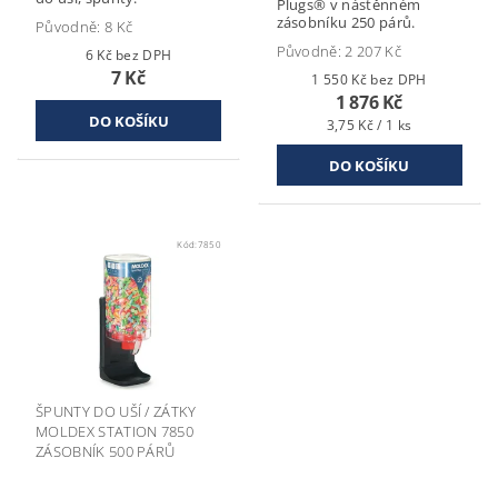
Plugs® v nástěnném
zásobníku 250 párů.
Původně:
8 Kč
Původně:
2 207 Kč
6 Kč bez DPH
7 Kč
1 550 Kč bez DPH
1 876 Kč
3,75 Kč / 1 ks
Kód:
7850
ŠPUNTY DO UŠÍ / ZÁTKY
MOLDEX STATION 7850
ZÁSOBNÍK 500 PÁRŮ