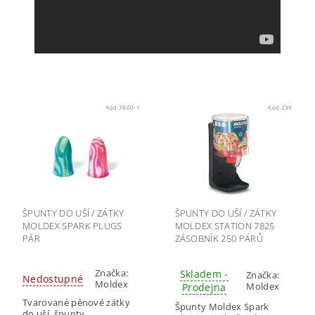
Kód:
7800-1
Kód:
239
ŠPUNTY DO UŠÍ / ZÁTKY
ŠPUNTY DO UŠÍ / ZÁTKY
MOLDEX SPARK PLUGS
MOLDEX STATION 7825
PÁR
ZÁSOBNÍK 250 PÁRŮ
Značka:
Skladem -
Značka:
Nedostupné
Moldex
Moldex
Prodejna
Tvarované pěnové zátky
Špunty Moldex Spark
do uší, špunty.