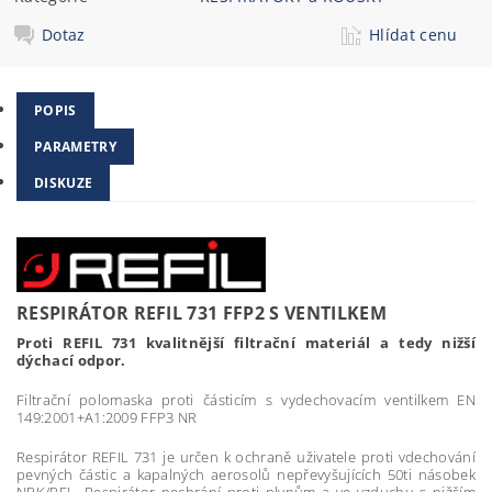
Dotaz
Hlídat cenu
POPIS
PARAMETRY
DISKUZE
RESPIRÁTOR REFIL 731 FFP2 S VENTILKEM
Proti REFIL 731 kvalitnější filtrační materiál a tedy nižší
dýchací odpor.
Filtrační polomaska proti částicím s vydechovacím ventilkem EN
149:2001+A1:2009 FFP3 NR
Respirátor REFIL 731 je určen k ochraně uživatele proti vdechování
pevných částic a kapalných aerosolů nepřevyšujících 50ti násobek