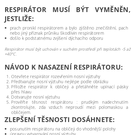
RESPIRÁTOR MUSÍ BÝT VYMĚNĚN,
JESTLIŽE:
prach pronikl respirátorem a bylo zjištěno znečištění, pach
nebo jiný příznak průniku škodlivin respirátorem
došlo k podstatnému zvýšení dýchacího odporu
Respirátor musí být uchován v suchém prostředí při teplotách -5 až
+40°C.
NÁVOD K NASAZENÍ RESPIRÁTORU:
Otevřete respirátor rozevřením nosní výztuhy
Předtvarujte nosní výztuhu nejlépe podle obrázku
Přiložte respirátor k obličeji a přetáhněte upínací pásky
přes hlavu
Dotvarujte nosní výztuhu
Prověřte těsnost respirátoru : prudkým nadechnutím
zkontrolujte, zda vzduch neproudí mezi polomaskou a
obličejem.
ZLEPŠENÍ TĚSNOSTI DOSÁHNETE:
posunutím respirátoru na obličeji do vhodnější polohy
úpravou vytvarování nosní výztuhy