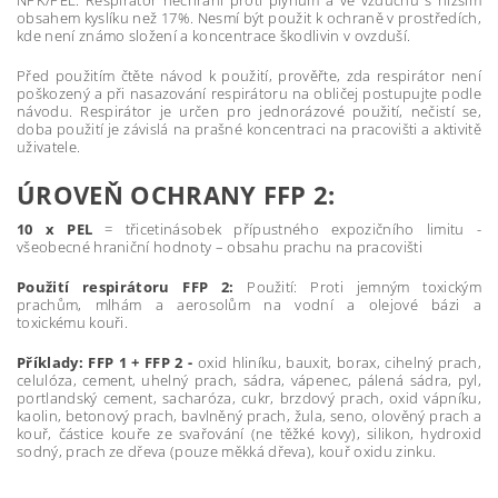
NPK/PEL. Respirátor nechrání proti plynům a ve vzduchu s nižším
obsahem kyslíku než 17%. Nesmí být použit k ochraně v prostředích,
kde není známo složení a koncentrace škodlivin v ovzduší.
Před použitím čtěte návod k použití, prověřte, zda respirátor není
poškozený a při nasazování respirátoru na obličej postupujte podle
návodu. Respirátor je určen pro jednorázové použití, nečistí se,
doba použití je závislá na prašné koncentraci na pracovišti a aktivitě
uživatele.
ÚROVEŇ OCHRANY FFP 2:
10 x PEL
= třicetinásobek přípustného expozičního limitu -
všeobecné hraniční hodnoty – obsahu prachu na pracovišti
Použití respirátoru FFP 2:
Použití: Proti jemným toxickým
prachům, mlhám a aerosolům na vodní a olejové bázi a
toxickému kouři.
Příklady:
FFP 1 + FFP 2 -
oxid hliníku, bauxit, borax, cihelný prach,
celulóza, cement, uhelný prach, sádra, vápenec, pálená sádra, pyl,
portlandský cement, sacharóza, cukr, brzdový prach, oxid vápníku,
kaolin, betonový prach, bavlněný prach, žula, seno, olověný prach a
kouř, částice kouře ze svařování (ne těžké kovy), silikon, hydroxid
sodný, prach ze dřeva (pouze měkká dřeva), kouř oxidu zinku.