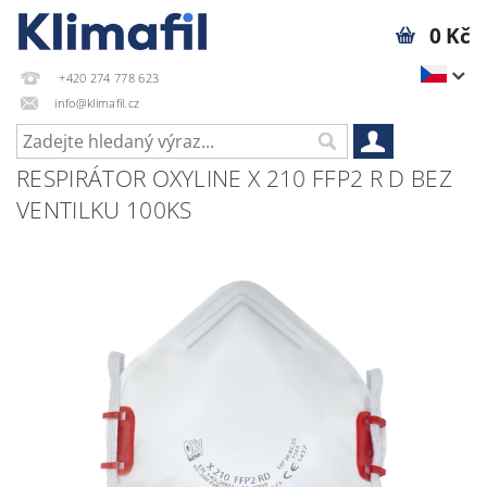
0 Kč
+420 274 778 623
info@klimafil.cz
RESPIRÁTOR OXYLINE X 210 FFP2 R D BEZ
VENTILKU 100KS