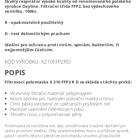
Skvělý respirátor vysoké kvality od renomovaného polského
výrobce Oxyline. Filtrační třída FFP2, bez výdechového
ventilku. 100ks.
R - opakovatelně použitelný
D - test dolomitickým prachem
Ideální pro ochranu proti virům, sporám, bakteriím, či
nejjemnějším částicím.
KÓD VÝROBKU: X210FFP2RD
POPIS
Filtrovací polomaska X 210 FFP2 R D se skládá z těchto prvků:
Vícevrstvý filtrační materiál: polypropylen
Nosní sponka pro tvarování poloviční masky u nosu
Čelní pásky vyrobené ze splétaných pryžových nití
Plastové upevnění čelenkových pásů
Těsnění nosu z polyuretanové pěny
Polomaska je navržena tak, aby umožňovala snadné dýchání po
celou pracovní směnu. Díky anatomickému tvaru a příďové sponě,
jakož i vnitřní těsnicí pěně lze polomasku snadno přizpůsobit