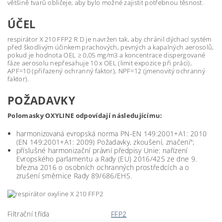
většině tvarů obličeje, aby bylo možné zajistit potřebnou těsnost.
ÚČEL
respirátor X 210 FFP2 R D je navržen tak, aby chránil dýchací systém
před škodlivým účinkem prachových, pevných a kapalných aerosolů,
pokud je hodnota OEL ≥ 0,05 mg/m3 a koncentrace dispergované
fáze aerosolu nepřesahuje 10 x OEL (limit expozice při práci),
APF=10 (přiřazený ochranný faktor), NPF=12 (jmenovitý ochranný
faktor).
POŽADAVKY
Polomasky OXYLINE odpovídají následujícímu:
harmonizovaná evropská norma PN-EN 149:2001+A1: 2010
(EN 149:2001+A1: 2009) Požadavky, zkoušení, značení";
příslušné harmonizační právní předpisy Unie: nařízení
Evropského parlamentu a Rady (EU) 2016/425 ze dne 9.
března 2016 o osobních ochranných prostředcích a o
zrušení směrnice Rady 89/686/EHS.
Filtrační třída
FFP2