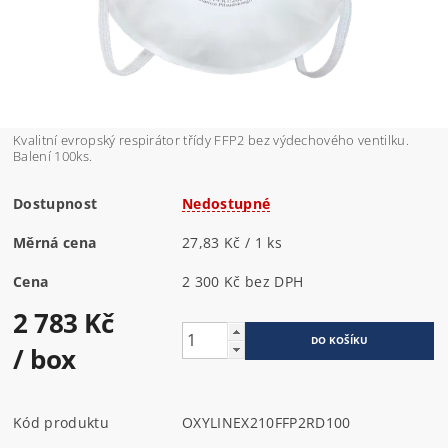
Kvalitní evropský respirátor třídy FFP2 bez výdechového ventilku.
Balení 100ks.
Dostupnost
Nedostupné
Měrná cena
27,83 Kč / 1 ks
Cena
2 300 Kč bez DPH
2 783 Kč
/ box
Kód produktu
OXYLINEX210FFP2RD100