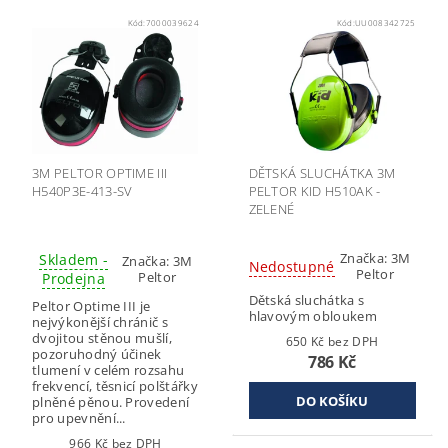
Kód:
7000039624
Kód:
UU008342725
3M PELTOR OPTIME III
DĚTSKÁ SLUCHÁTKA 3M
H540P3E-413-SV
PELTOR KID H510AK -
ZELENÉ
Značka:
3M
Skladem -
Značka:
3M
Nedostupné
Peltor
Peltor
Prodejna
Dětská sluchátka s
Peltor Optime III je
hlavovým obloukem
nejvýkonější chránič s
dvojitou stěnou mušlí,
650 Kč bez DPH
pozoruhodný účinek
786 Kč
tlumení v celém rozsahu
frekvencí, těsnicí polštářky
plněné pěnou. Provedení
pro upevnění...
966 Kč bez DPH