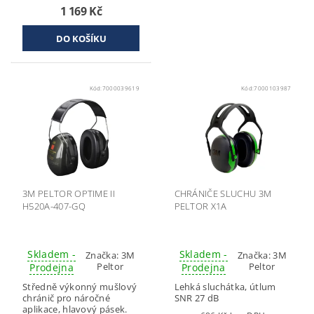
1 169 Kč
Kód:
7000039619
Kód:
7000103987
3M PELTOR OPTIME II
CHRÁNIČE SLUCHU 3M
H520A-407-GQ
PELTOR X1A
Skladem -
Skladem -
Značka:
3M
Značka:
3M
Peltor
Peltor
Prodejna
Prodejna
Středně výkonný mušlový
Lehká sluchátka, útlum
chránič pro náročné
SNR 27 dB
aplikace, hlavový pásek.