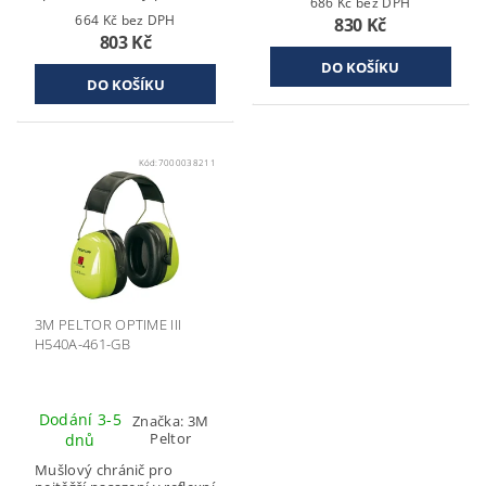
686 Kč bez DPH
664 Kč bez DPH
830 Kč
803 Kč
Kód:
7000038211
3M PELTOR OPTIME III
H540A-461-GB
Dodání 3-5
Značka:
3M
Peltor
dnů
Mušlový chránič pro