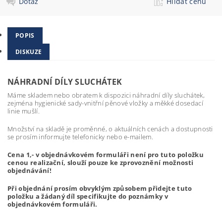
Dotaz
Hlídat cenu
POPIS
DISKUZE
NÁHRADNÍ DÍLY SLUCHÁTEK
Máme skladem nebo obratem k dispozici náhradní díly sluchátek,
zejména hygienické sady-vnitřní pěnové vložky a měkké dosedací
linie mušlí.
Množství na skladě je proměnné, o aktuálních cenách a dostupnosti
se prosím informujte telefonicky nebo e-mailem.
Cena 1,- v objednávkovém formuláři není pro tuto položku
cenou realizační, slouží pouze ke zprovoznění možnosti
objednávání!
Při objednání prosím obvyklým způsobem přidejte tuto
položku a žádaný díl specifikujte do poznámky v
objednávkovém formuláři.