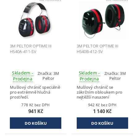
3M PELTOR OPTIME III
3M PELTOR OPTIME III
H540A-411-SV
H540B-412-SV
Skladem -
Skladem -
Značka:
3M
Značka:
3M
Peltor
Peltor
Prodejna
Prodejna
Mušlový chránič speciálně
Mušlový chránič se
pro extrémně hlučná
zákrčním obloukem pro
prostředí.
nejtěžší nasazení
778 Kč bez DPH
942 Kč bez DPH
941 Kč
1 140 Kč