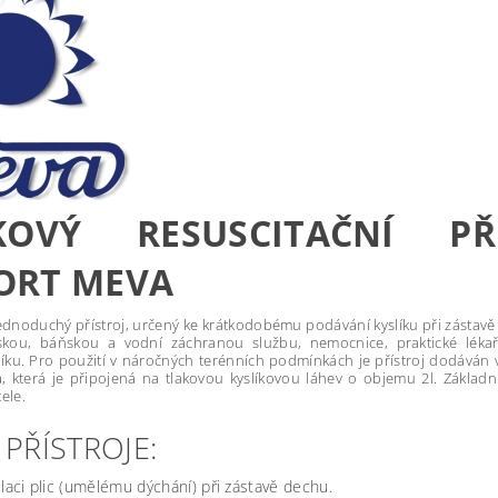
ÍKOVÝ RESUSCITAČNÍ P
ORT MEVA
dnoduchý přístroj, určený ke krátkodobému podávání kyslíku při zástavě 
čskou, báňskou a vodní záchranou službu, nemocnice, praktické léka
líku. Pro použití v náročných terénních podmínkách je přístroj dodává
a, která je připojená na tlakovou kyslíkovou láhev o objemu 2l. Základn
ele.
 PŘÍSTROJE:
laci plic (umělému dýchání) při zástavě dechu.