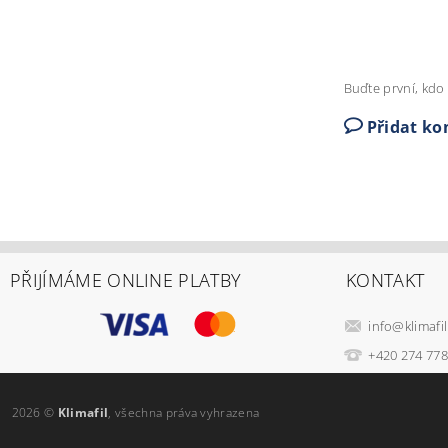
Buďte první, kdo 
Přidat k
PŘIJÍMÁME ONLINE PLATBY
KONTAKT
info
@
klimafil
+420 274 778
2026 ©
Klimafil
, všechna práva vyhrazena