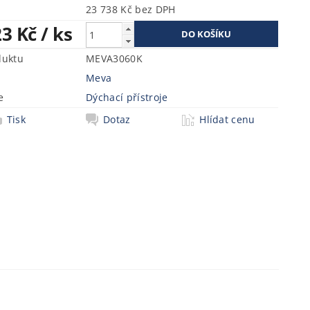
23 738 Kč bez DPH
23 Kč
/ ks
duktu
MEVA3060K
Meva
e
Dýchací přístroje
Tisk
Dotaz
Hlídat cenu