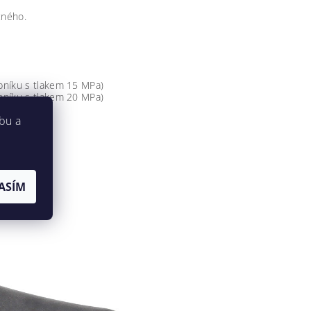
cného.
obníku s tlakem 15 MPa)
obníku s tlakem 20 MPa)
bu a
ASÍM