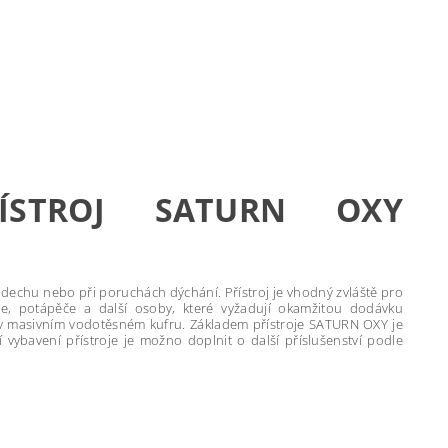
ŘÍSTROJ SATURN OXY
dechu nebo při poruchách dýchání. Přístroj je vhodný zvláště pro
ře, potápěče a další osoby, které vyžadují okamžitou dodávku
n v masivním vodotěsném kufru. Základem přístroje SATURN OXY je
í vybavení přístroje je možno doplnit o další příslušenství podle