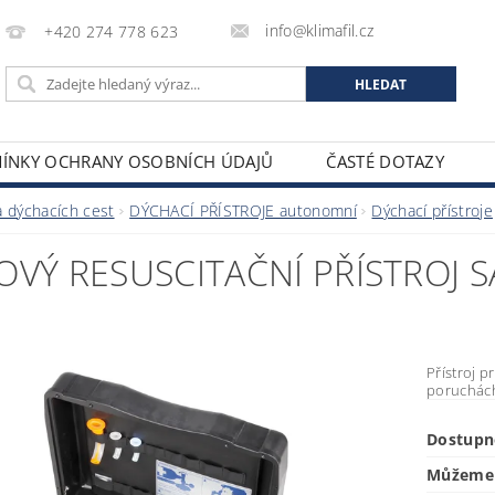
info@klimafil.cz
+420 274 778 623
ÍNKY OCHRANY OSOBNÍCH ÚDAJŮ
ČASTÉ DOTAZY
 dýchacích cest
DÝCHACÍ PŘÍSTROJE autonomní
Dýchací přístroje
KOVÝ RESUSCITAČNÍ PŘÍSTROJ
Přístroj p
poruchác
Dostupn
Můžeme 