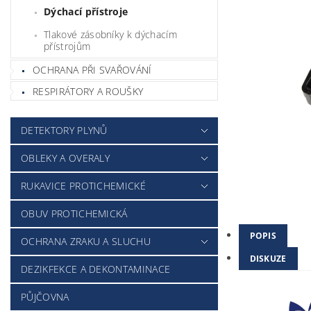
Dýchací přístroje
Tlakové zásobníky k dýchacím
přístrojům
OCHRANA PŘI SVAŘOVÁNÍ
RESPIRÁTORY A ROUŠKY
DETEKTORY PLYNŮ
OBLEKY A OVERALY
RUKAVICE PROTICHEMICKÉ
OBUV PROTICHEMICKÁ
POPIS
OCHRANA ZRAKU A SLUCHU
DISKUZE
DEZIKFEKCE A DEKONTAMINACE
PŮJČOVNA