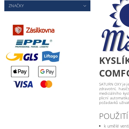
ZNAČKY
KYSL
COMF
SATURN OXY je je
zdravotní, hasi
mediciálního kys
plicní automatik
požadavků uživat
POUŽITÍ
k umělé venti