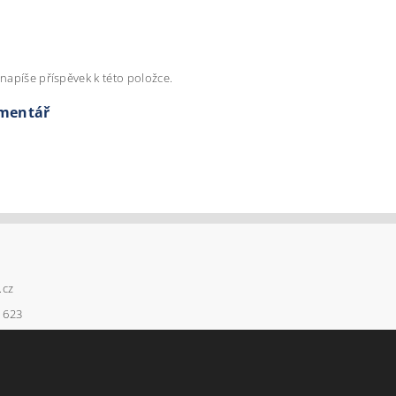
napíše příspěvek k této položce.
omentář
.cz
 623