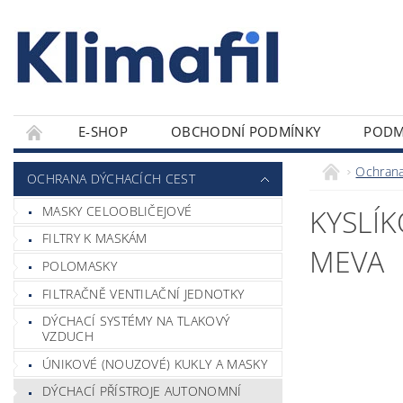
E-SHOP
OBCHODNÍ PODMÍNKY
PODM
Ochrana
OCHRANA DÝCHACÍCH CEST
MASKY CELOOBLIČEJOVÉ
KYSLÍ
FILTRY K MASKÁM
MEVA
POLOMASKY
FILTRAČNĚ VENTILAČNÍ JEDNOTKY
DÝCHACÍ SYSTÉMY NA TLAKOVÝ
VZDUCH
ÚNIKOVÉ (NOUZOVÉ) KUKLY A MASKY
DÝCHACÍ PŘÍSTROJE AUTONOMNÍ