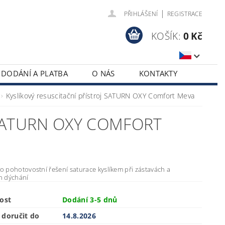
|
PŘIHLÁŠENÍ
REGISTRACE
KOŠÍK:
0 Kč
DODÁNÍ A PLATBA
O NÁS
KONTAKTY
Kyslíkový resuscitační přístroj SATURN OXY Comfort Meva
 SATURN OXY COMFORT
ro pohotovostní řešení saturace kyslíkem při zástavách a
h dýchání
ost
Dodání 3-5 dnů
doručit do
14.8.2026