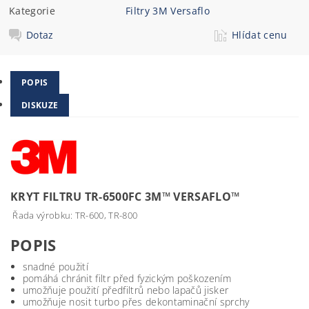
Kategorie
Filtry 3M Versaflo
Dotaz
Hlídat cenu
POPIS
DISKUZE
KRYT FILTRU TR-6500FC 3M™ VERSAFLO™
Řada výrobku: TR-600, TR-800
POPIS
snadné použití
pomáhá chránit filtr před fyzickým poškozením
umožňuje použití předfiltrů nebo lapačů jisker
umožňuje nosit turbo přes dekontaminační sprchy