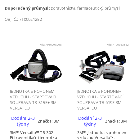
Doporučený průmysl:
zdravotnictví, farmaceutický průmysl
OBJ. Č.: 7100021252
Kód:
7100098908
Kód:
7100053532
JEDNOTKA S POHONEM
JEDNOTKA S POHONEM
VZDUCHU - STARTOVACÍ
VZDUCHU - STARTOVACÍ
SOUPRAVA TR-315E+ 3M
SOUPRAVA TR-619E 3M
VERSAFLO
VERSAFLO
Dodání 2-3
Dodání 2-3
Značka:
3M
Značka:
3M
týdny
týdny
3M™ Versaflo™ TR-302
3M™ Jednotka s pohonem
Filtroventilační jednotka
vzduchu Versaflo™,