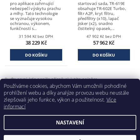
pro aplikace zahrnující
startovací sada, TR-619E
nebezpečí výskytu prachu
obsahuje TR-602E Turbo,
a mlhy. Tato technologie
filtr A2P, kryt filtru,
se vyznačuje vysokou
předfiltry (x10), lapač
ochranou, výkonem,
jisker (x2), snadno
funkčností s...
čistitelný opasek,...
31 594 Kč bez DPH
47 902 Kč bez DPH
38 229 Kč
57 962 Kč
Buďte první, kdo napíše příspěvek k této položce.
Používáme cookies, abychom Vám umožnili pohodlné
Přidat komentář
prohlížení webu a díky analýze provozu webu neustále
zlepšovali jeho funkce, výkon a použitelnost.
Více
informací
NASTAVENÍ
2026 ©
Klimafil
, všechna práva vyhrazena