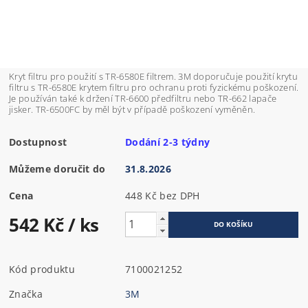
Kryt filtru pro použití s TR-6580E filtrem. 3M doporučuje použití krytu
filtru s TR-6580E krytem filtru pro ochranu proti fyzickému poškození.
Je používán také k držení TR-6600 předfiltru nebo TR-662 lapače
jisker. TR-6500FC by měl být v případě poškození vyměněn.
Dostupnost
Dodání 2-3 týdny
Můžeme doručit do
31.8.2026
Cena
448 Kč bez DPH
542 Kč
/ ks
Kód produktu
7100021252
Značka
3M