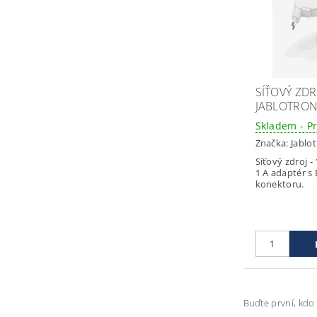
SÍŤOVÝ ZDR
JABLOTRON 
Skladem - P
Značka:
Jablo
Síťový zdroj - 
1 A adaptér s E
konektoru.
Buďte první, kdo 