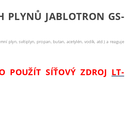
 PLYNŮ JABLOTRON GS-
í plyn, svítiplyn, propan, butan, acetylén, vodík, atd.) a reaguje
NO POUŽÍT SÍŤOVÝ ZDROJ
LT-