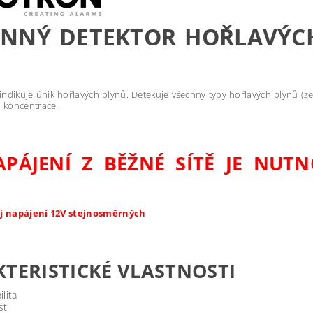
NNÝ DETEKTOR HOŘLAVÝCH
ndikuje únik hořlavých plynů. Detekuje všechny typy hořlavých plynů (zemn
 koncentrace.
PÁJENÍ Z BĚŽNÉ SÍTĚ JE NUT
oj napájení 12V stejnosměrných
TERISTICKÉ VLASTNOSTI
ilita
st