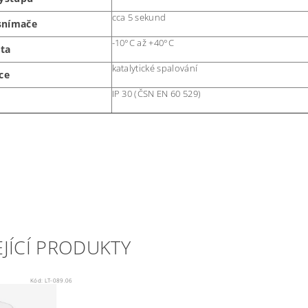
cca 5 sekund
snímače
-10°C až +40°C
ota
katalytické spalování
ce
IP 30 (ČSN EN 60 529)
JÍCÍ PRODUKTY
Kód:
LT-089.06