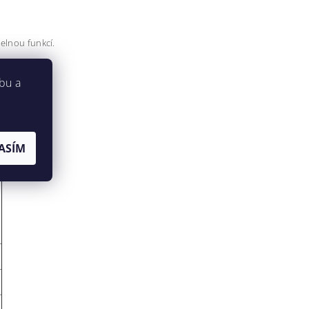
telnou funkcí.
bu a
ASÍM
)