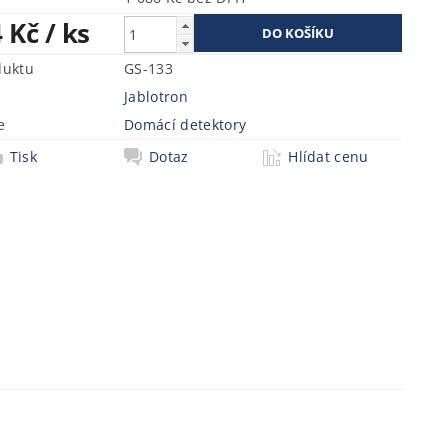
4 Kč
/ ks
duktu
GS-133
Jablotron
e
Domácí detektory
Tisk
Dotaz
Hlídat cenu