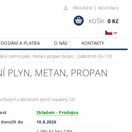
|
PŘIHLÁŠENÍ
REGISTRACE
KOŠÍK:
0 Kč
DODÁNÍ A PLATBA
O NÁS
KONTAKTY
lynů (zemní plyn, metan, propan butan,...) Jablotron GS-133
Í PLYN, METAN, PROPAN
hořlavých a výbušných plynů napájený 12V
ost
Skladem - Prodejna
doručit do
10.8.2026
1 086 Kč bez DPH