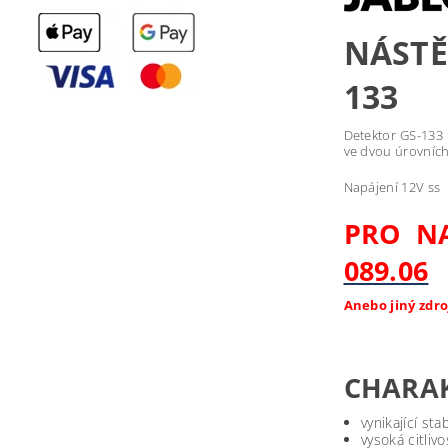
NÁSTĚ
133
Detektor GS-133 i
ve dvou úrovních
Napájení 12V ss
PRO NA
089.06
Anebo jiný zdr
CHARAK
vynikající stab
vysoká citlivo