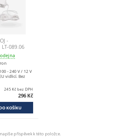
OJ -
LT-089.06
rodejna
tron
100 - 240 V / 12 V
U vidlicí. Bez
245 Kč bez DPH
296 Kč
napíše příspěvek k této položce.