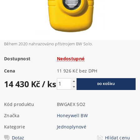
Během 2020 nahrazováno přístrojem BW Solo.
Dostupnost
Nedostupné
Cena
11 926 Kč bez DPH
14 430 Kč
/ ks
Kód produktu
BWGAEX SO2
Značka
Honeywell BW
Kategorie
Jednoplynové
Dotaz
Hlídat cenu