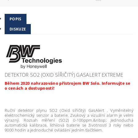
POPIS
DISKUZE
DETEKTOR SO2 (OXID SÍŘIČITÝ) GASALERT EXTREME
Během 2020 nahrazováno přístrojem BW Solo. Informujte se
o cenách a dostupnosti!
Ruční detektor plynu SO2 (Oxid sířičitý) GasAlert . Vyměnitelný
elektrochemický senzor a baterie. Zvukový a vizuální alarm je velmi
výrazný. Rozsah měření (SO2) 0-100ppm.&nbsp; Jednoduchá
automatická kalibrace, lithiiová baterie se životností 3 roky nebo
9000 hodin a jednoduché ovládání jedním tlačítkem.