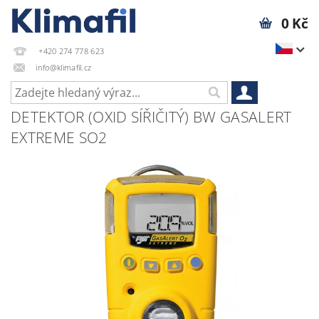
0 Kč
+420 274 778 623
info@klimafil.cz
DETEKTOR (OXID SÍŘIČITÝ) BW GASALERT
EXTREME SO2