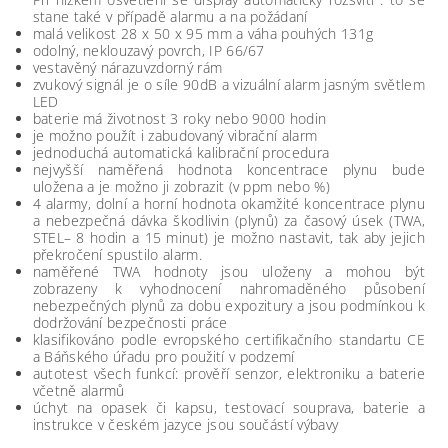
stane také v případě alarmu a na požádaní
malá velikost 28 x 50 x 95 mm a váha pouhých 131g
odolný, neklouzavý povrch, IP 66/67
vestavěný nárazuvzdorný rám
zvukový signál je o síle 90dB a vizuální alarm jasným světlem
LED
baterie má životnost 3 roky nebo 9000 hodin
je možno použít i zabudovaný vibrační alarm
jednoduchá automatická kalibrační procedura
nejvyšší naměřená hodnota koncentrace plynu bude
uložena a je možno ji zobrazit (v ppm nebo %)
4 alarmy, dolní a horní hodnota okamžité koncentrace plynu
a nebezpečná dávka škodlivin (plynů) za časový úsek (TWA,
STEL– 8 hodin a 15 minut) je možno nastavit, tak aby jejich
překročení spustilo alarm.
naměřené TWA hodnoty jsou uloženy a mohou být
zobrazeny k vyhodnocení nahromaděného působení
nebezpečných plynů za dobu expozitury a jsou podmínkou k
dodržování bezpečnosti práce
klasifikováno podle evropského certifikačního standartu CE
a Báňského úřadu pro použití v podzemí
autotest všech funkcí: prověří senzor, elektroniku a baterie
včetně alarmů
úchyt na opasek či kapsu, testovací souprava, baterie a
instrukce v českém jazyce jsou součástí výbavy