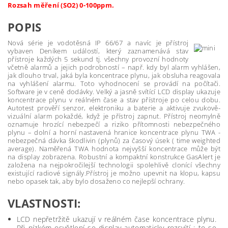
Rozsah měření (SO2) 0-100ppm.
POPIS
Nová série je vodotěsná IP 66/67 a navíc je přístroj
vybaven Deníkem událostí, který zaznamenává stav
přístroje každých 5 sekund tj. všechny provozní hodnoty
včetně alarmů a jejich podrobností – např. kdy byl alarm vyhlášen,
jak dlouho trval, jaká byla koncentrace plynu, jak obsluha reagovala
na vyhlášení alarmu. Toto vyhodnocení se provádí na počítači.
Software je v ceně dodávky. Velký a jasně svítící LCD display ukazuje
koncentrace plynu v reálném čase a stav přístroje po celou dobu.
Autotest prověří senzor, elektroniku a baterie a aktivuje zvukově-
vizuální alarm pokaždé, když je přístroj zapnut. Přístroj neomylně
oznamuje hrozící nebezpečí a riziko přítomnosti nebezpečného
plynu – dolní a horní nastavená hranice koncentrace plynu TWA -
nebezpečná dávka škodlivin (plynů) za časový úsek ( time weighted
average). Naměřená TWA hodnota nejvyšší koncentrace může být
na display zobrazena. Robustní a kompaktní konstrukce GasAlert je
založena na nejpokročilejší technologii spolehlivě clonící všechny
existující radiové signály.Přístroj je možno upevnit na klopu, kapsu
nebo opasek tak, aby bylo dosaženo co nejlepší ochrany.
VLASTNOSTI:
LCD nepřetržitě ukazují v reálném čase koncentrace plynu.
Při nízkém osvětlení se display automaticky rozsvítí : to se