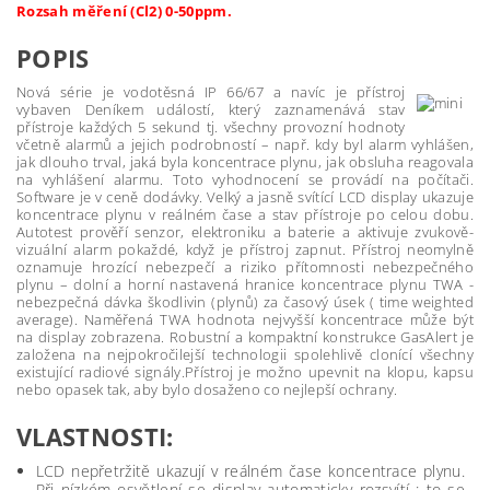
Rozsah měření (Cl2) 0-50ppm.
POPIS
Nová série je vodotěsná IP 66/67 a navíc je přístroj
vybaven Deníkem událostí, který zaznamenává stav
přístroje každých 5 sekund tj. všechny provozní hodnoty
včetně alarmů a jejich podrobností – např. kdy byl alarm vyhlášen,
jak dlouho trval, jaká byla koncentrace plynu, jak obsluha reagovala
na vyhlášení alarmu. Toto vyhodnocení se provádí na počítači.
Software je v ceně dodávky. Velký a jasně svítící LCD display ukazuje
koncentrace plynu v reálném čase a stav přístroje po celou dobu.
Autotest prověří senzor, elektroniku a baterie a aktivuje zvukově-
vizuální alarm pokaždé, když je přístroj zapnut. Přístroj neomylně
oznamuje hrozící nebezpečí a riziko přítomnosti nebezpečného
plynu – dolní a horní nastavená hranice koncentrace plynu TWA -
nebezpečná dávka škodlivin (plynů) za časový úsek ( time weighted
average). Naměřená TWA hodnota nejvyšší koncentrace může být
na display zobrazena. Robustní a kompaktní konstrukce GasAlert je
založena na nejpokročilejší technologii spolehlivě clonící všechny
existující radiové signály.Přístroj je možno upevnit na klopu, kapsu
nebo opasek tak, aby bylo dosaženo co nejlepší ochrany.
VLASTNOSTI:
LCD nepřetržitě ukazují v reálném čase koncentrace plynu.
Při nízkém osvětlení se display automaticky rozsvítí : to se