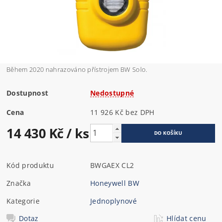
Během 2020 nahrazováno přístrojem BW Solo.
Dostupnost
Nedostupné
Cena
11 926 Kč bez DPH
14 430 Kč
/ ks
Kód produktu
BWGAEX CL2
Značka
Honeywell BW
Kategorie
Jednoplynové
Dotaz
Hlídat cenu