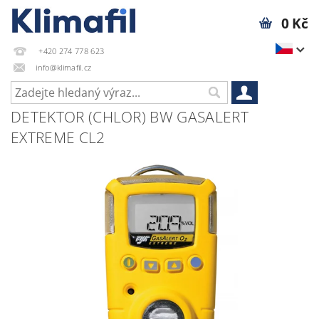
0 Kč
+420 274 778 623
info@klimafil.cz
DETEKTOR (CHLOR) BW GASALERT
EXTREME CL2