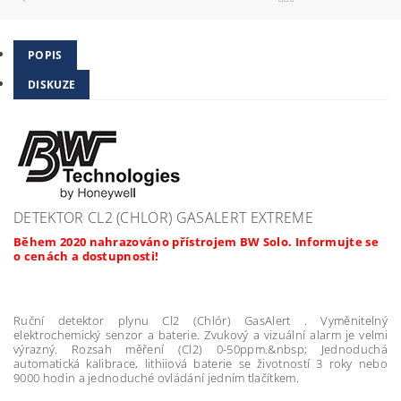
POPIS
DISKUZE
DETEKTOR CL2 (CHLOR) GASALERT EXTREME
Během 2020 nahrazováno přístrojem BW Solo. Informujte se
o cenách a dostupnosti!
Ruční detektor plynu Cl2 (Chlór) GasAlert . Vyměnitelný
elektrochemický senzor a baterie. Zvukový a vizuální alarm je velmi
výrazný. Rozsah měření (Cl2) 0-50ppm.&nbsp; Jednoduchá
automatická kalibrace, lithiiová baterie se životností 3 roky nebo
9000 hodin a jednoduché ovládání jedním tlačítkem.