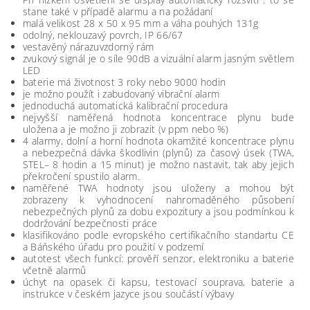
stane také v případě alarmu a na požádaní
malá velikost 28 x 50 x 95 mm a váha pouhých 131g
odolný, neklouzavý povrch, IP 66/67
vestavěný nárazuvzdorný rám
zvukový signál je o síle 90dB a vizuální alarm jasným světlem
LED
baterie má životnost 3 roky nebo 9000 hodin
je možno použít i zabudovaný vibrační alarm
jednoduchá automatická kalibrační procedura
nejvyšší naměřená hodnota koncentrace plynu bude
uložena a je možno ji zobrazit (v ppm nebo %)
4 alarmy, dolní a horní hodnota okamžité koncentrace plynu
a nebezpečná dávka škodlivin (plynů) za časový úsek (TWA,
STEL– 8 hodin a 15 minut) je možno nastavit, tak aby jejich
překročení spustilo alarm.
naměřené TWA hodnoty jsou uloženy a mohou být
zobrazeny k vyhodnocení nahromaděného působení
nebezpečných plynů za dobu expozitury a jsou podmínkou k
dodržování bezpečnosti práce
klasifikováno podle evropského certifikačního standartu CE
a Báňského úřadu pro použití v podzemí
autotest všech funkcí: prověří senzor, elektroniku a baterie
včetně alarmů
úchyt na opasek či kapsu, testovací souprava, baterie a
instrukce v českém jazyce jsou součástí výbavy