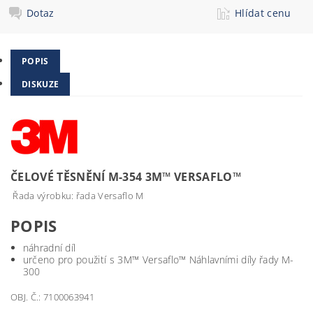
Dotaz
Hlídat cenu
POPIS
DISKUZE
ČELOVÉ TĚSNĚNÍ M-354 3M™ VERSAFLO™
Řada výrobku: řada Versaflo M
POPIS
náhradní díl
určeno pro použití s 3M™ Versaflo™ Náhlavními díly řady M-
300
OBJ. Č.: 7100063941