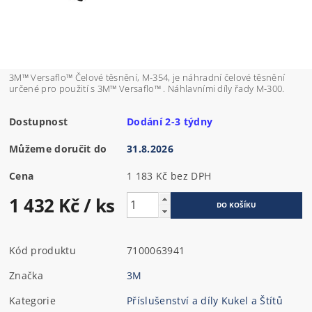
3M™ Versaflo™ Čelové těsnění, M-354, je náhradní čelové těsnění
určené pro použití s 3M™ Versaflo™ . Náhlavními díly řady M-300.
Dostupnost
Dodání 2-3 týdny
Můžeme doručit do
31.8.2026
Cena
1 183 Kč bez DPH
1 432 Kč
/ ks
Kód produktu
7100063941
Značka
3M
Kategorie
Příslušenství a díly Kukel a Štítů