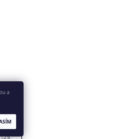
bu a
ASÍM