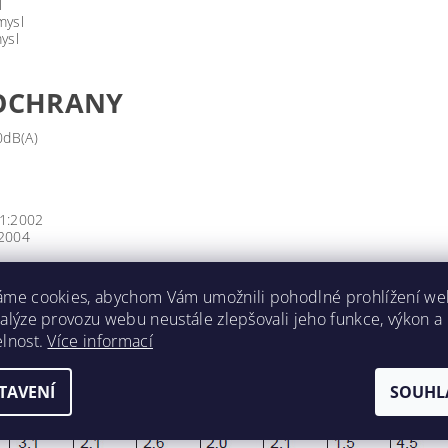
l
mysl
ysl
 OCHRANY
0dB(A)
Y
1:2002
:2004
CENÍ ÚTLUMU
áme cookies, abychom Vám umožnili pohodlné prohlížení we
nalýze provozu webu neustále zlepšovali jeho funkce, výkon a
elnost.
Více informací
TAVENÍ
SOUHL