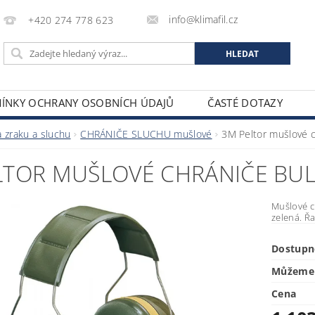
info@klimafil.cz
+420 274 778 623
ÍNKY OCHRANY OSOBNÍCH ÚDAJŮ
ČASTÉ DOTAZY
 zraku a sluchu
CHRÁNIČE SLUCHU mušlové
3M Peltor mušlové c
TOR MUŠLOVÉ CHRÁNIČE BULL'
Mušlové c
zelená. Řa
Dostupn
Můžeme 
Cena