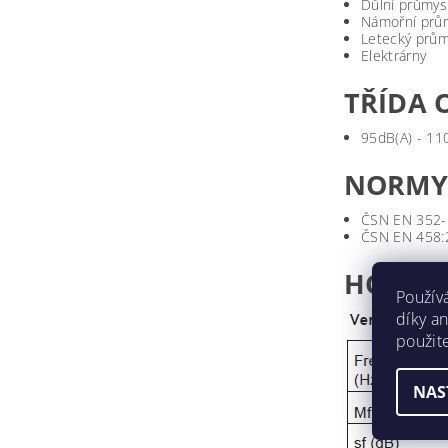
Důlní průmys
Námořní prů
Letecký prům
Elektrárny
TŘÍDA
95dB(A) - 11
NORM
ČSN EN 352-
ČSN EN 458
HODNO
Použív
díky a
použit
NAS