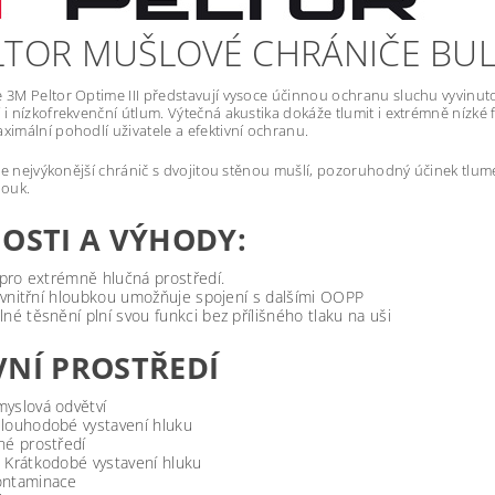
TOR MUŠLOVÉ CHRÁNIČE BULL'
 3M Peltor Optime III představují vysoce účinnou ochranu sluchu vyvinut
 i nízkofrekvenční útlum. Výtečná akustika dokáže tlumit i extrémně nízk
ximální pohodlí uživatele a efektivní ochranu.
 je nejvýkonější chránič s dvojitou stěnou mušlí, pozoruhodný účinek tlum
louk.
OSTI A VÝHODY:
 pro extrémně hlučná prostředí.
s vnitřní hloubkou umožňuje spojení s dalšími OOPP
né těsnění plní svou funkci bez přílišného tlaku na uši
NÍ PROSTŘEDÍ
yslová odvětví
louhodobé vystavení hluku
né prostředí
 Krátkodobé vystavení hluku
ontaminace