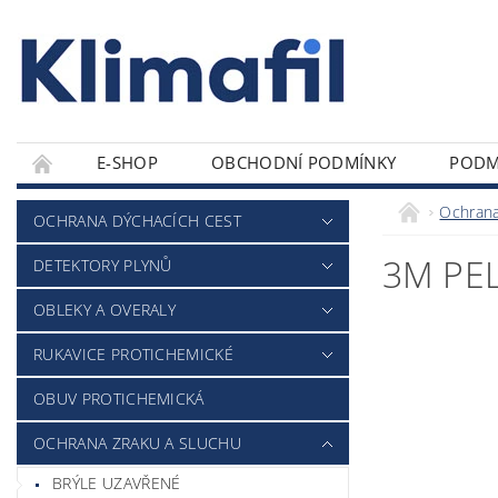
E-SHOP
OBCHODNÍ PODMÍNKY
PODM
Ochrana
OCHRANA DÝCHACÍCH CEST
3M PEL
DETEKTORY PLYNŮ
OBLEKY A OVERALY
RUKAVICE PROTICHEMICKÉ
OBUV PROTICHEMICKÁ
OCHRANA ZRAKU A SLUCHU
BRÝLE UZAVŘENÉ