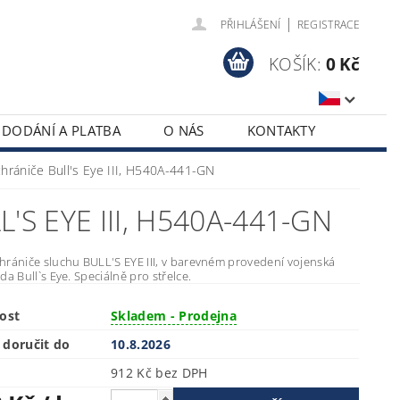
|
PŘIHLÁŠENÍ
REGISTRACE
KOŠÍK:
0 Kč
DODÁNÍ A PLATBA
O NÁS
KONTAKTY
hrániče Bull's Eye III, H540A-441-GN
S EYE III, H540A-441-GN
hrániče sluchu BULL'S EYE III, v barevném provedení vojenská
da Bull`s Eye. Speciálně pro střelce.
ost
Skladem - Prodejna
doručit do
10.8.2026
912 Kč bez DPH