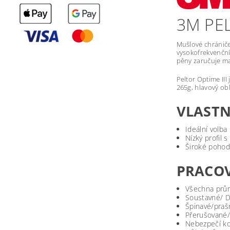
3M PEL
Mušlové chrániče
vysokofrekvenční
pěny zaručuje ma
Peltor Optime III
265g, hlavový ob
VLASTN
Ideální volba
Nízký profil 
Široké pohodl
PRACOV
Všechna prům
Soustavné/ D
Špinavé/praš
Přerušované/
Nebezpečí k