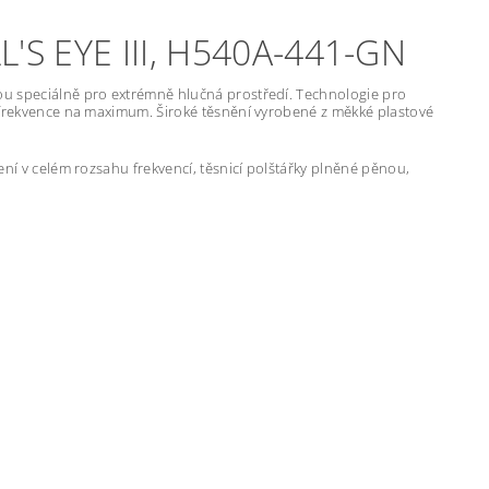
S EYE III, H540A-441-GN
ou speciálně pro extrémně hlučná prostředí. Technologie pro
é frekvence na maximum. Široké těsnění vyrobené z měkké plastové
ení v celém rozsahu frekvencí, těsnicí polštářky plněné pěnou,