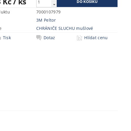
3 Kč
/ ks
duktu
7000107979
3M Peltor
e
CHRÁNIČE SLUCHU mušlové
Tisk
Dotaz
Hlídat cenu