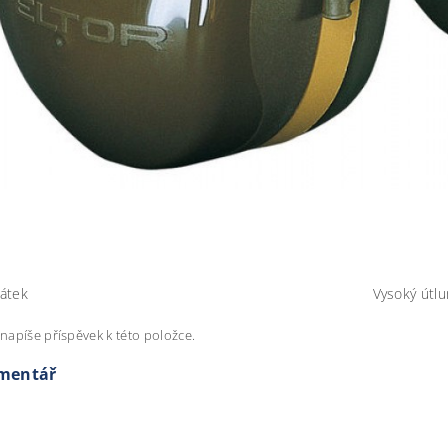
hátek
Vysoký útl
napíše příspěvek k této položce.
omentář