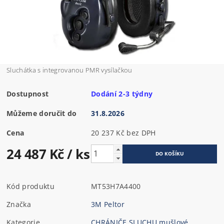
Sluchátka s integrovanou PMR vysílačkou
Dostupnost
Dodání 2-3 týdny
Můžeme doručit do
31.8.2026
Cena
20 237 Kč bez DPH
24 487 Kč
/ ks
Kód produktu
MT53H7A4400
Značka
3M Peltor
Kategorie
CHRÁNIČE SLUCHU mušlové