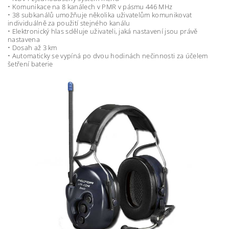
• Komunikace na 8 kanálech v PMR v pásmu 446 MHz
• 38 subkanálů umožňuje několika uživatelům komunikovat
individuálně za použití stejného kanálu
• Elektronický hlas sděluje uživateli, jaká nastavení jsou právě
nastavena
• Dosah až 3 km
• Automaticky se vypíná po dvou hodinách nečinnosti za účelem
šetření baterie