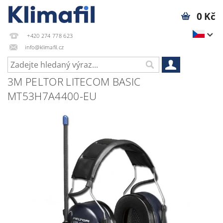
0 Kč
+420 274 778 623
info@klimafil.cz
3M PELTOR LITECOM BASIC
MT53H7A4400-EU