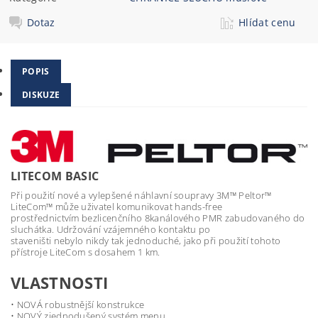
Dotaz
Hlídat cenu
POPIS
DISKUZE
LITECOM BASIC
Při použití nové a vylepšené náhlavní soupravy 3M™ Peltor™
LiteCom™ může uživatel komunikovat hands-free
prostřednictvím bezlicenčního 8kanálového PMR zabudovaného do
sluchátka. Udržování vzájemného kontaktu po
staveništi nebylo nikdy tak jednoduché, jako při použití tohoto
přístroje LiteCom s dosahem 1 km.
VLASTNOSTI
• NOVÁ robustnější konstrukce
• NOVÝ zjednodušený systém menu